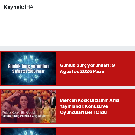
Kaynak:
İHA
Günlük burç yorumları: 9
Ağustos 2026 Pazar
Mercan Köşk Dizisinin Afişi
Yayınlandı: Konusu ve
Oyuncuları Belli Oldu