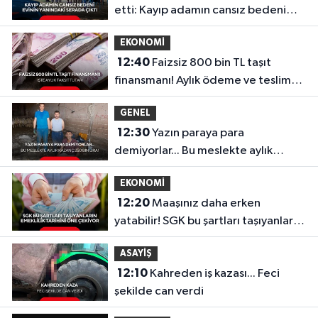
etti: Kayıp adamın cansız bedeni
evinin yanındaki serada çıktı...
EKONOMİ
12:40
Faizsiz 800 bin TL taşıt
finansmanı! Aylık ödeme ve teslim
tarihi belli oldu
GENEL
12:30
Yazın paraya para
demiyorlar... Bu meslekte aylık
kazanç 250 bin lira!
EKONOMİ
12:20
Maaşınız daha erken
yatabilir! SGK bu şartları taşıyanların
emeklilik tarihini öne çekiyor
ASAYİŞ
12:10
Kahreden iş kazası... Feci
şekilde can verdi