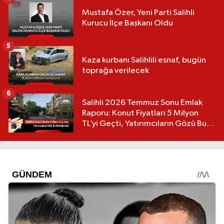
Mustafa Özer, Yeni Parti Salihli
Kurucu İlçe Başkanı Oldu
5
Kaza kurbanı Salihlili esnaf, bugün
toprağa verilecek
6
Salihli 2026 Temmuz Sonu Emlak
Raporu: Konut Fiyatları 5 Milyon
TL’yi Geçti, Yatırımcıların Gözü Bu
Mahallelerde