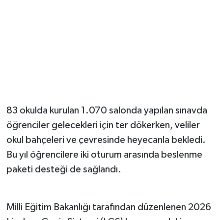
YUNUSEMRE
MANİSA'YI KEŞFET
TÜRKİYE'DE TREND HABERLER
ÖZEL HABER
83 okulda kurulan 1.070 salonda yapılan sınavda
öğrenciler gelecekleri için ter dökerken, veliler
okul bahçeleri ve çevresinde heyecanla bekledi.
Bu yıl öğrencilere iki oturum arasında beslenme
paketi desteği de sağlandı.
Milli Eğitim Bakanlığı tarafından düzenlenen 2026