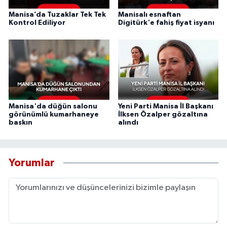
Manisa’da Tuzaklar Tek Tek
Manisalı esnaftan
Kontrol Ediliyor
Digitürk'e fahiş fiyat isyanı
Manisa'da düğün salonu
Yeni Parti Manisa İl Başkanı
görünümlü kumarhaneye
İlksen Özalper gözaltına
baskın
alındı
Yorumlar