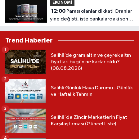
EKONOMİ
12:00
Parası olanlar dikkat! Oranlar
yine değişti, işte bankalardaki son
durum
Trend Haberler
1
Salihli’de gram altın ve çeyrek altın
fiyatları bugün ne kadar oldu?
(08.08.2026)
2
Salihli Günlük Hava Durumu - Günlük
ve Haftalık Tahmin
3
Salihli'de Zincir Marketlerin Fiyat
Karşılaştırması (Güncel Liste)
4