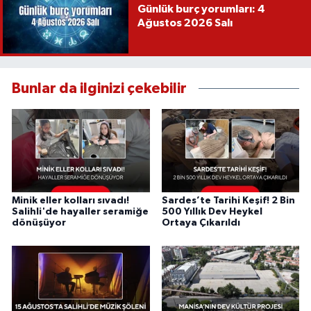
Günlük burç yorumları: 4
Ağustos 2026 Salı
Bunlar da ilginizi çekebilir
Minik eller kolları sıvadı!
Sardes’te Tarihi Keşif! 2 Bin
Salihli'de hayaller seramiğe
500 Yıllık Dev Heykel
dönüşüyor
Ortaya Çıkarıldı