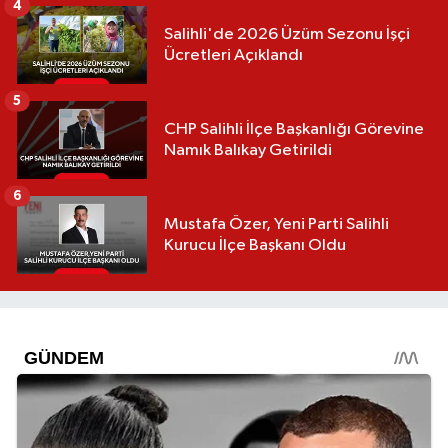
4
Salihli'de 2026 Üzüm Sezonu İşçi
Ücretleri Açıklandı
5
CHP Salihli İlçe Başkanlığı Görevine
Namık Balıkay Getirildi
6
Mustafa Özer, Yeni Parti Salihli
Kurucu İlçe Başkanı Oldu