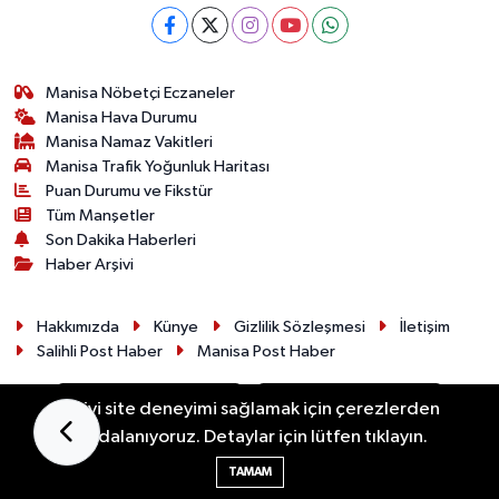
Manisa Nöbetçi Eczaneler
Manisa Hava Durumu
Manisa Namaz Vakitleri
Manisa Trafik Yoğunluk Haritası
Puan Durumu ve Fikstür
Tüm Manşetler
Son Dakika Haberleri
Haber Arşivi
Hakkımızda
Künye
Gizlilik Sözleşmesi
İletişim
Salihli Post Haber
Manisa Post Haber
En iyi site deneyimi sağlamak için çerezlerden
faydalanıyoruz. Detaylar için lütfen tıklayın.
TAMAM