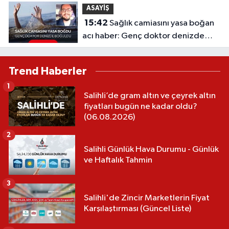
ASAYİŞ
15:42
Sağlık camiasını yasa boğan
acı haber: Genç doktor denizde
boğuldu
Trend Haberler
1
Salihli’de gram altın ve çeyrek altın
fiyatları bugün ne kadar oldu?
(06.08.2026)
2
Salihli Günlük Hava Durumu - Günlük
ve Haftalık Tahmin
3
Salihli'de Zincir Marketlerin Fiyat
Karşılaştırması (Güncel Liste)