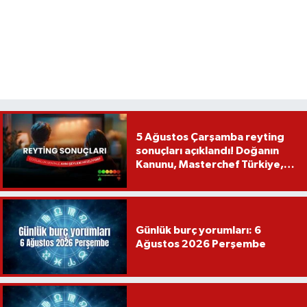
5 Ağustos Çarşamba reyting
sonuçları açıklandı! Doğanın
Kanunu, Masterchef Türkiye,
Var Mısın Yok Musun
Günlük burç yorumları: 6
Ağustos 2026 Perşembe