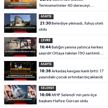
Termometreler 40 dereceyi
gösterecek
ASAYİŞ
21:30
Belediye yıkmadı, fuhuş oteli
oldu
ÇEVRE
16:44
Balığın yanına yatınca herkes
şaşırdı! Oltaya takılan 190 santimlik
dev yayın balığı
ASAYİŞ
16:36
Arkadaş kavgası kanlı bitti: 17
yaşındaki çocuk sırtından bıçaklandı
SELENDİ
16:06
MHP Selendi'nin yeni ilçe
başkanı Hafize Gürcan oldu