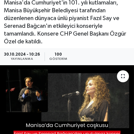
Manisa'da Cumhuriyet'in 101. yılı kutlamaları,
Manisa Büyükşehir Belediyesi tarafından
KÜLTÜR SANAT
SARIGÖL
KÖPRÜBAŞI
EKONOMİ
düzenlenen dünyaca ünlü piyanist Fazıl Say ve
Serenad Bağcan'ın etkileyici konseriyle
YAŞAM
SARUHANLI
KULA
EĞİTİM
tamamlandı. Konsere CHP Genel Başkanı Özgür
LIFE
SELENDİ
SALİHLİ
KÜLTÜR SANAT
Özel de katıldı.
30.10.2024 - 10:26
100
KIRKAĞAÇ
SARIGÖL
SPOR
YAYINLANMA
GÖSTERIM
DEMİRCİ
SARUHANLI
YAŞAM
GÖLMARMARA
ŞEHZADELER
LIFE
GÖRDES
SELENDİ
BİLİM VE TEKNOLOJİ
KÖPRÜBAŞI
SOMA
YAZARLAR
SOMA
TURGUTLU
MANİSA'NIN YÖRESEL LEZZETLERİ