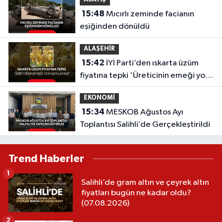
15:48
Mıcırlı zeminde facianın
eşiğinden dönüldü
ALAŞEHİR
15:42
İYİ Parti’den ıskarta üzüm
fiyatına tepki 'Üreticinin emeği yok
sayılamaz'
EKONOMİ
15:34
MESKOB Ağustos Ayı
Toplantısı Salihli’de Gerçekleştirildi
Trend Haberler
1
Salihli’de gram altın ve çeyrek altın
fiyatları bugün ne kadar oldu?
(07.08.2026)
2