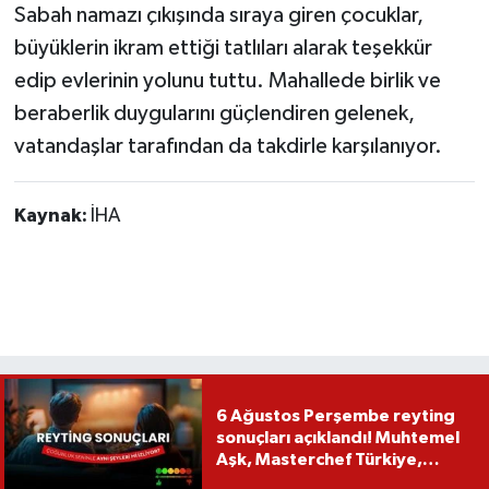
Sabah namazı çıkışında sıraya giren çocuklar,
büyüklerin ikram ettiği tatlıları alarak teşekkür
edip evlerinin yolunu tuttu. Mahallede birlik ve
beraberlik duygularını güçlendiren gelenek,
vatandaşlar tarafından da takdirle karşılanıyor.
Kaynak:
İHA
6 Ağustos Perşembe reyting
sonuçları açıklandı! Muhtemel
Aşk, Masterchef Türkiye,
Recep İvedik