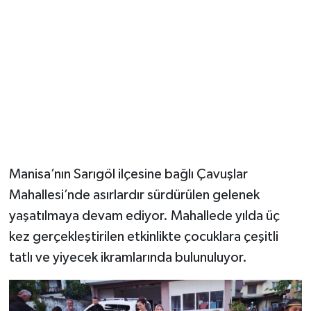
YUNUSEMRE
MANİSA'YI KEŞFET
TÜRKİYE'DE TREND HABERLER
ÖZEL HABER
Manisa’nın Sarıgöl ilçesine bağlı Çavuşlar
Mahallesi’nde asırlardır sürdürülen gelenek
yaşatılmaya devam ediyor. Mahallede yılda üç
kez gerçekleştirilen etkinlikte çocuklara çeşitli
tatlı ve yiyecek ikramlarında bulunuluyor.