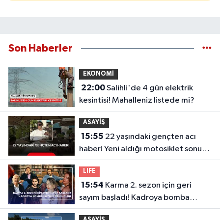
Son Haberler
EKONOMİ
22:00
Salihli'de 4 gün elektrik
kesintisi! Mahalleniz listede mi?
ASAYİŞ
15:55
22 yaşındaki gençten acı
haber! Yeni aldığı motosiklet sonu
oldu
LIFE
15:54
Karma 2. sezon için geri
sayım başladı! Kadroya bomba
isimler dahil oldu
ASAYİŞ