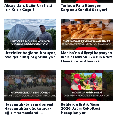
Akçay’dan, Üzüm Üreticisi
Tarlada Para Etmeyen
İçin Kritik Çağrı !
Karpuzu Kendisi Satıyor!
Üreticiler bağlarını koruyor,
Manisa’da 4 ilçeyi kapsayan
ova gelinlik gibi görünüyor
ihale ! 1 Milyon 270 Bin Adet
Ekmek Satın Alınacak
Hayvancılıkta yeni dönem!
Bağlarda Kritik Mesai...
Hayvancılığa güç katacak
2026 Üzüm Rekoltesi
eğitim tamamlandı...
Hesaplanıyor