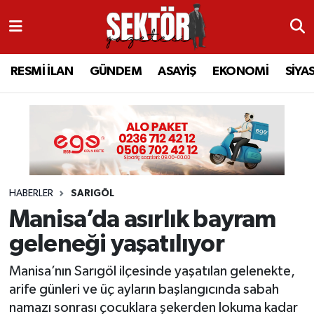
RESMİ İLAN
MANİSA
RESMİ İLAN
MANİSA
Manisa Nöbetçi Eczaneler
RESMİ İLAN
GÜNDEM
ASAYİŞ
EKONOMİ
SİYA
GÜNDEM
TURGUTLU
MANİSA İLÇELERİ
AHMETLİ
Manisa Hava Durumu
ASAYİŞ
AHMETLİ
AKHİSAR
ARAMIZDAN AYRILANLAR
Manisa Namaz Vakitleri
EKONOMİ
AKHİSAR
ALAŞEHİR
BİR ZAMANLAR SALİHLİ
Manisa Trafik Yoğunluk Haritası
HABERLER
SARIGÖL
SİYASET
ALAŞEHİR
DEMİRCİ
SİZİN SESİNİZ
Süper Lig Puan Durumu ve Fikstür
Manisa’da asırlık bayram
EĞİTİM
KULA
GÖLMARMARA
GÜNDEM
Tüm Manşetler
geleneği yaşatılıyor
SAĞLIK
YUNUSEMRE
GÖRDES
ASAYİŞ
Son Dakika Haberleri
Manisa’nın Sarıgöl ilçesinde yaşatılan gelenekte,
arife günleri ve üç ayların başlangıcında sabah
SPOR
ŞEHZADELER
KIRKAĞAÇ
SİYASET
Haber Arşivi
namazı sonrası çocuklara şekerden lokuma kadar