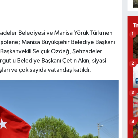
T
zadeler Belediyesi ve Manisa Yörük Türkmen
1
en şölene; Manisa Büyükşehir Belediye Başkanı
p Başkanvekili Selçuk Özdağ, Şehzadeler
gutlu Belediye Başkanı Çetin Akın, siyasi
2
uşları ve çok sayıda vatandaş katıldı.
3
4