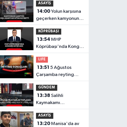
ASAYİŞ
14:00
Yolun karşısına
geçerken kamyonun
çarptığı yaşlı adam
KÖPRÜBAŞI
hayatını kaybetti
13:54
MHP
Köprübaşı'nda Kongre
Heyecanı!
LIFE
13:51
5 Ağustos
Çarşamba reyting
sonuçları açıklandı!
GÜNDEM
Doğanın Kanunu,
13:38
Salihli
Masterchef Türkiye,
Kaymakamı
Var Mısın Yok Musun
Güldoğan'dan
ASAYİŞ
muhtarlara kritik
13:20
Manisa'da av
orman yangını uyarısı