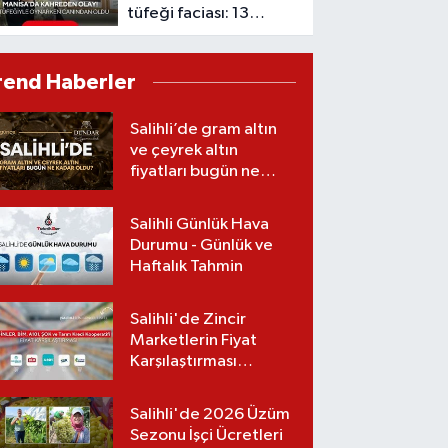
tüfeği faciası: 13
yaşındaki çocuk
hayatını kaybetti
rend Haberler
Salihli’de gram altın
ve çeyrek altın
fiyatları bugün ne
kadar oldu?
(06.08.2026)
Salihli Günlük Hava
Durumu - Günlük ve
Haftalık Tahmin
Salihli'de Zincir
Marketlerin Fiyat
Karşılaştırması
(Güncel Liste)
Salihli'de 2026 Üzüm
Sezonu İşçi Ücretleri