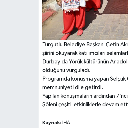
Turgutlu Belediye Başkanı Çetin A
şiirini okuyarak katılımcıları selam
Durbay da Yörük kültürünün Anadolu’
olduğunu vurguladı.
Programda konuşma yapan Selçuk Ö
memnuniyeti dile getirdi.
Yapılan konuşmaların ardından 7’nc
Şöleni çeşitli etkinliklerle devam ett
Kaynak:
İHA