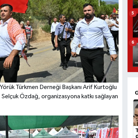
5
6
a Yörük Türkmen Derneği Başkanı Arif Kurtoğlu
li Selçuk Özdağ, organizasyona katkı sağlayan