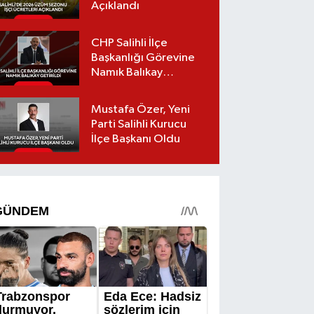
Açıklandı
CHP Salihli İlçe
Başkanlığı Görevine
Namık Balıkay
Getirildi
Mustafa Özer, Yeni
Parti Salihli Kurucu
İlçe Başkanı Oldu