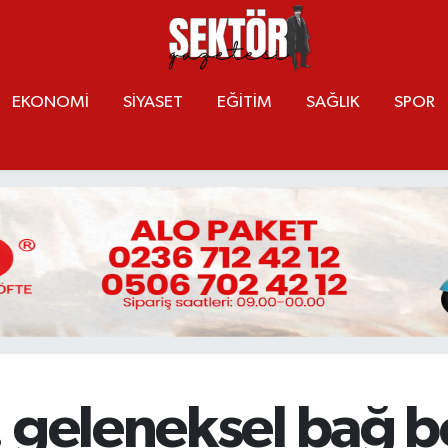
EKONOMİ
SİYASET
EĞİTİM
SAĞLIK
SPOR
. geleneksel bağ 