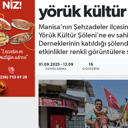
yörük kültür
KÜLTÜR SANAT
SARIGÖL
KÖPRÜBAŞI
EKONOMİ
YAŞAM
SARUHANLI
KULA
EĞİTİM
Manisa’nın Şehzadeler ilçesi
Yörük Kültür Şöleni’ne ev sahi
LIFE
SELENDİ
SALİHLİ
KÜLTÜR SANAT
Derneklerinin katıldığı şölend
etkinlikler renkli görüntülere
KIRKAĞAÇ
SARIGÖL
SPOR
01.09.2025 - 12:09
16
DEMİRCİ
SARUHANLI
YAŞAM
YAYINLANMA
GÖSTERIM
GÖLMARMARA
ŞEHZADELER
LIFE
GÖRDES
SELENDİ
BİLİM VE TEKNOLOJİ
KÖPRÜBAŞI
SOMA
YAZARLAR
SOMA
TURGUTLU
MANİSA'NIN YÖRESEL LEZZETLERİ