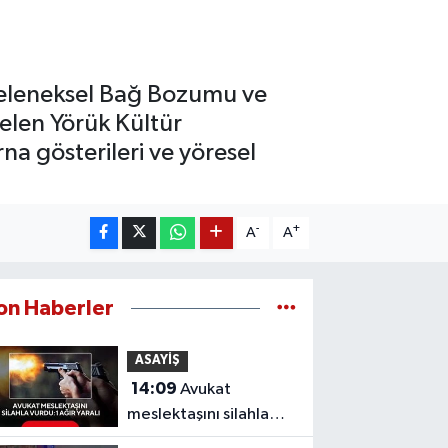
 Geleneksel Bağ Bozumu ve
gelen Yörük Kültür
na gösterileri ve yöresel
-
+
A
A
on Haberler
ASAYİŞ
14:09
Avukat
meslektaşını silahla
vurdu: 1 ağır yaralı