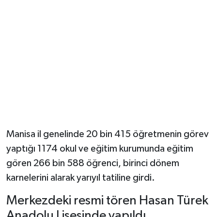
YUNUSEMRE
MANİSA'YI KEŞFET
TÜRKİYE'DE TREND HABERLER
ÖZEL HABER
Manisa il genelinde 20 bin 415 öğretmenin görev
yaptığı 1174 okul ve eğitim kurumunda eğitim
gören 266 bin 588 öğrenci, birinci dönem
karnelerini alarak yarıyıl tatiline girdi.
Merkezdeki resmi tören Hasan Türek
Anadolu Lisesinde yapıldı