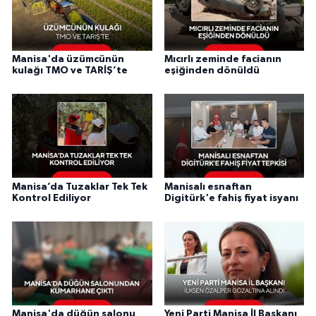
Manisa'da üzümcünün
Mıcırlı zeminde facianın
kulağı TMO ve TARİŞ’te
eşiğinden dönüldü
Manisa’da Tuzaklar Tek Tek
Manisalı esnaftan
Kontrol Ediliyor
Digitürk'e fahiş fiyat isyanı
Manisa'da düğün salonu
Yeni Parti Manisa İl Başkanı