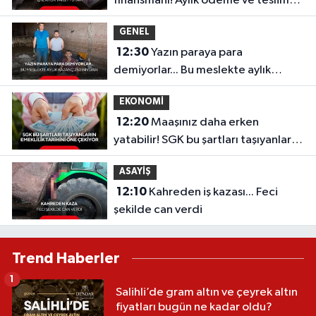
finansmanı! Aylık ödeme ve teslim
tarihi belli oldu
GENEL
12:30
Yazın paraya para
demiyorlar... Bu meslekte aylık
kazanç 250 bin lira!
EKONOMİ
12:20
Maaşınız daha erken
yatabilir! SGK bu şartları taşıyanların
emeklilik tarihini öne çekiyor
ASAYİŞ
12:10
Kahreden iş kazası... Feci
şekilde can verdi
Trend Haberler
1
Salihli’de gram altın ve çeyrek altın
fiyatları bugün ne kadar oldu?