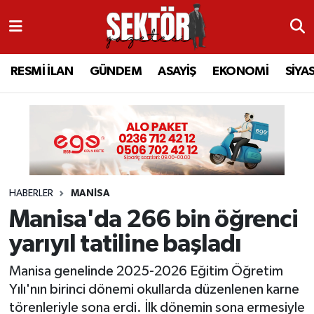
RESMİ İLAN
MANİSA
RESMİ İLAN
MANİSA
Manisa Nöbetçi Eczaneler
RESMİ İLAN
GÜNDEM
ASAYİŞ
EKONOMİ
SİYA
GÜNDEM
TURGUTLU
MANİSA İLÇELERİ
AHMETLİ
Manisa Hava Durumu
ASAYİŞ
AHMETLİ
AKHİSAR
ARAMIZDAN AYRILANLAR
Manisa Namaz Vakitleri
EKONOMİ
AKHİSAR
ALAŞEHİR
BİR ZAMANLAR SALİHLİ
Manisa Trafik Yoğunluk Haritası
HABERLER
MANİSA
SİYASET
ALAŞEHİR
DEMİRCİ
SİZİN SESİNİZ
Süper Lig Puan Durumu ve Fikstür
Manisa'da 266 bin öğrenci
EĞİTİM
KULA
GÖLMARMARA
GÜNDEM
Tüm Manşetler
yarıyıl tatiline başladı
SAĞLIK
YUNUSEMRE
GÖRDES
ASAYİŞ
Son Dakika Haberleri
Manisa genelinde 2025-2026 Eğitim Öğretim
Yılı'nın birinci dönemi okullarda düzenlenen karne
SPOR
ŞEHZADELER
KIRKAĞAÇ
SİYASET
Haber Arşivi
törenleriyle sona erdi. İlk dönemin sona ermesiyle