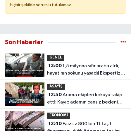
hiçbir şekilde sorumlu tutulamaz.
Son Haberler
GENEL
13:00
1,5 milyona sıfır araba aldı,
hayatının şokunu yaşadı! Ekspertize
götürünce gerçek ortaya çıktı
ASAYİŞ
12:50
Arama ekipleri kokuyu takip
etti: Kayıp adamın cansız bedeni
evinin yanındaki serada çıktı...
EKONOMİ
12:40
Faizsiz 800 bin TL taşıt