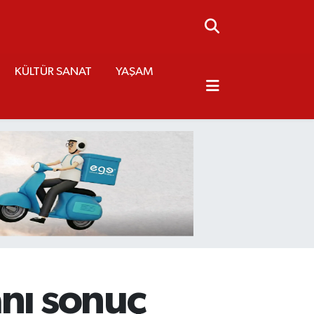
KÜLTÜR SANAT
YAŞAM
anı sonuç