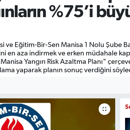
ngınların %75’i b
si ve Eğitim-Bir-Sen Manisa 1 Nolu Şube B
ini en aza indirmek ve erken müdahale kap
Manisa Yangın Risk Azaltma Planı" çerçeves
lama yaparak planın sonuç verdiğini söyle
S