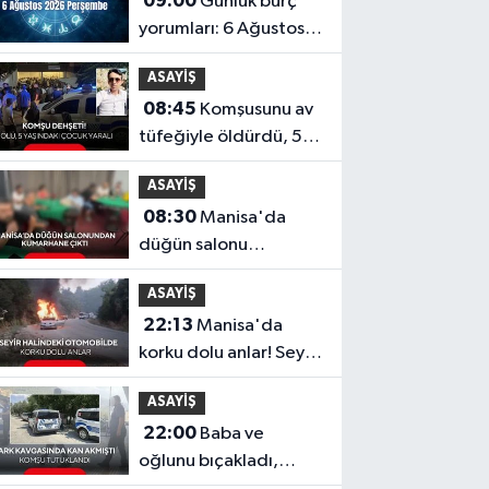
09:00
Günlük burç
yorumları: 6 Ağustos
2026 Perşembe
ASAYİŞ
08:45
Komşusunu av
tüfeğiyle öldürdü, 5
yaşındaki çocuğu
ASAYİŞ
yaraladı
08:30
Manisa'da
düğün salonu
görünümlü
ASAYİŞ
kumarhaneye baskın
22:13
Manisa'da
korku dolu anlar! Seyir
halindeki otomobil
ASAYİŞ
alev aldı!
22:00
Baba ve
oğlunu bıçakladı,
tutuklandı