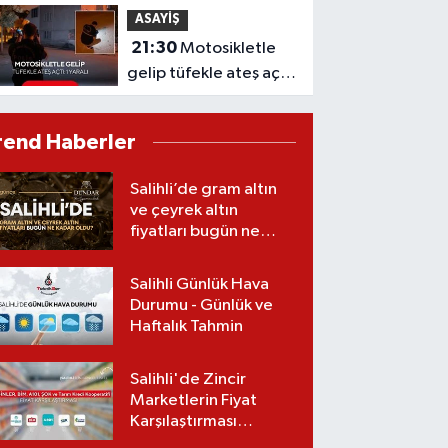
ASAYİŞ
21:30
Motosikletle
gelip tüfekle ateş açtı:
1 yaralı
rend Haberler
Salihli’de gram altın
ve çeyrek altın
fiyatları bugün ne
kadar oldu?
(05.08.2026)
Salihli Günlük Hava
Durumu - Günlük ve
Haftalık Tahmin
Salihli'de Zincir
Marketlerin Fiyat
Karşılaştırması
(Güncel Liste)