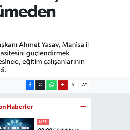
üyümeden
aşkanı Ahmet Yasav, Manisa il
asitesini güçlendirmek
inde, eğitim çalışanlarının
di.
-
+
A
A
on Haberler
LIFE