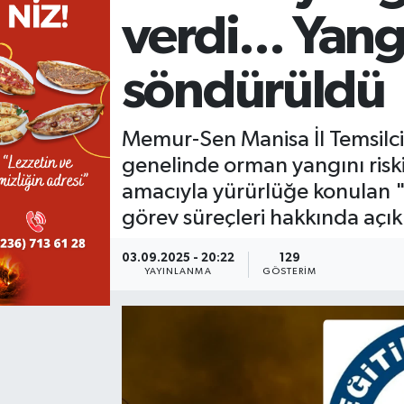
verdi... Ya
KÜLTÜR SANAT
SARIGÖL
KÖPRÜBAŞI
EKONOMİ
söndürüldü
YAŞAM
SARUHANLI
KULA
EĞİTİM
LIFE
SELENDİ
SALİHLİ
KÜLTÜR SANAT
Memur-Sen Manisa İl Temsilci
genelinde orman yangını risk
KIRKAĞAÇ
SARIGÖL
SPOR
amacıyla yürürlüğe konulan "
görev süreçleri hakkında açık
DEMİRCİ
SARUHANLI
YAŞAM
03.09.2025 - 20:22
129
GÖLMARMARA
ŞEHZADELER
LIFE
YAYINLANMA
GÖSTERIM
GÖRDES
SELENDİ
BİLİM VE TEKNOLOJİ
KÖPRÜBAŞI
SOMA
YAZARLAR
SOMA
TURGUTLU
MANİSA'NIN YÖRESEL LEZZETLERİ