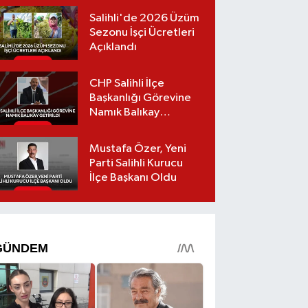
Salihli'de 2026 Üzüm
Sezonu İşçi Ücretleri
Açıklandı
CHP Salihli İlçe
Başkanlığı Görevine
Namık Balıkay
Getirildi
Mustafa Özer, Yeni
Parti Salihli Kurucu
İlçe Başkanı Oldu