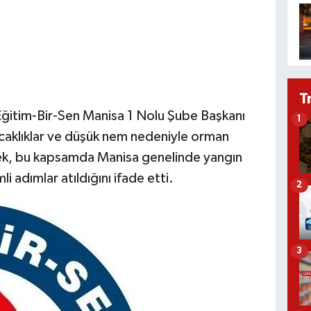
T
Eğitim-Bir-Sen Manisa 1 Nolu Şube Başkanı
1
ıcaklıklar ve düşük nem nedeniyle orman
terek, bu kapsamda Manisa genelinde yangın
li adımlar atıldığını ifade etti.
2
3