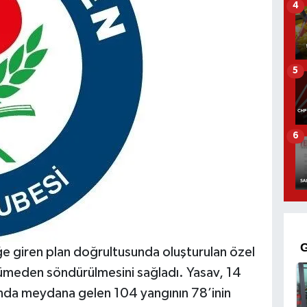
4
5
6
e giren plan doğrultusunda oluşturulan özel
üyümeden söndürülmesini sağladı. Yasav, 14
ında meydana gelen 104 yangının 78’inin