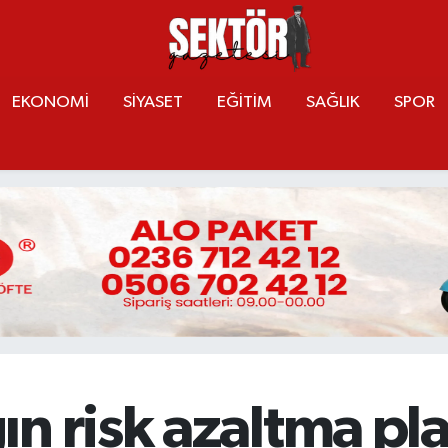
EKONOMİ
SİYASET
EĞİTİM
SAĞLIK
SPOR
n risk azaltma pl