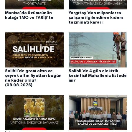
Manisa'da üzümcünün
Yargıtay'dan milyonlarca
kulağı TMO ve TARİŞ’te
çalışanı ilgilendiren kıdem
tazminatı kararı
Salihli’de gram altın ve
Salihli'de 4 gün elektrik
çeyrek altın fiyatları bugün
kesintisi! Mahalleniz listede
ne kadar oldu?
mi?
(08.08.2026)