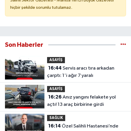
Salihli Sektör Gazetesi - Manisa'nın En Büyük Gazetesi
hiçbir şekilde sorumlu tutulamaz.
Son Haberler
ASAYİŞ
16:44
Servis aracı tıra arkadan
çarptı: 1'i ağır 7 yaralı
ASAYİŞ
16:26
Anız yangını felakete yol
açtı! 13 araç birbirine girdi
SAĞLIK
16:14
Özel Salihli Hastanesi’nde