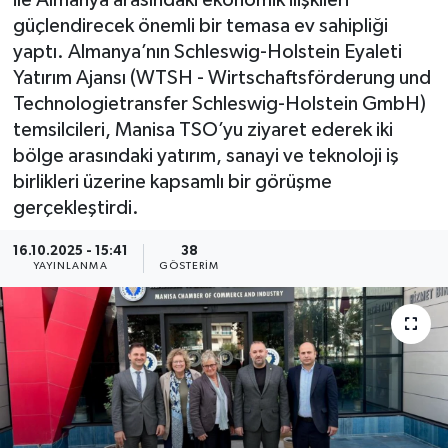
ile Almanya arasındaki ekonomik ilişkileri
güçlendirecek önemli bir temasa ev sahipliği
KÜLTÜR SANAT
SARIGÖL
KÖPRÜBAŞI
EKONOMİ
yaptı. Almanya’nın Schleswig-Holstein Eyaleti
Yatırım Ajansı (WTSH - Wirtschaftsförderung und
YAŞAM
SARUHANLI
KULA
EĞİTİM
Technologietransfer Schleswig-Holstein GmbH)
temsilcileri, Manisa TSO’yu ziyaret ederek iki
LIFE
SELENDİ
SALİHLİ
KÜLTÜR SANAT
bölge arasındaki yatırım, sanayi ve teknoloji iş
birlikleri üzerine kapsamlı bir görüşme
KIRKAĞAÇ
SARIGÖL
SPOR
gerçekleştirdi.
DEMİRCİ
SARUHANLI
YAŞAM
16.10.2025 - 15:41
38
YAYINLANMA
GÖSTERIM
GÖLMARMARA
ŞEHZADELER
LIFE
GÖRDES
SELENDİ
BİLİM VE TEKNOLOJİ
KÖPRÜBAŞI
SOMA
YAZARLAR
SOMA
TURGUTLU
MANİSA'NIN YÖRESEL LEZZETLERİ