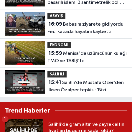
başarılı işlem: 3 santimetrelik polip
EMR yöntemiyle alındı
ASAYİŞ
16:09
Babasını ziyarete gidiyordu!
Feci kazada hayatını kaybetti
EKONOMİ
15:59
Manisa'da üzümcünün kulağı
TMO ve TARİŞ’te
SALİHLİ
15:41
Salihli’de Mustafa Özer’den
İlksen Özalper tepkisi: ‘Bizi
Susturamazlar’
Trend Haberler
1
Salihli’de gram altın ve çeyrek altın
fiyatları bugün ne kadar oldu?