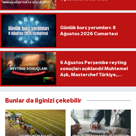
Günlük burç yorumları: 8
Ağustos 2026 Cumartesi
6 Ağustos Perşembe reyting
sonuçları açıklandı! Muhtemel
Aşk, Masterchef Türkiye,
Recep İvedik
Bunlar da ilginizi çekebilir