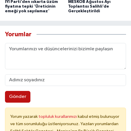
İYİ Parti’den ıskarta üzüm
MESKOB Ağustos Ayı
fiyatına tepki 'Üreticinin
Toplantısı Salihli’de
emeği yok sayılamaz'
Gerçekleştirildi
Yorumlar
Gönder
Yorum yazarak
topluluk kurallarımızı
kabul etmiş bulunuyor
ve tüm sorumluluğu üstleniyorsunuz. Yazılan yorumlardan