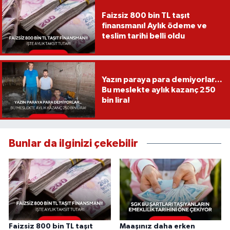
Faizsiz 800 bin TL taşıt
finansmanı! Aylık ödeme ve
teslim tarihi belli oldu
Yazın paraya para demiyorlar...
Bu meslekte aylık kazanç 250
bin lira!
Bunlar da ilginizi çekebilir
Faizsiz 800 bin TL taşıt
Maaşınız daha erken