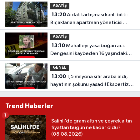
ASAYİŞ
13:20
Aidat tartışması kanlı bitti:
Bıçaklanan apartman yöneticisi
hayatını kaybetti!
ASAYİŞ
13:10
Mahalleyi yasa boğan acı:
Dengesini kaybeden 16 yaşındaki
Deniz kurtarılamadı
GENEL
13:00
1,5 milyona sıfır araba aldı,
hayatının şokunu yaşadı! Ekspertize
götürünce gerçek ortaya çıktı
Trend Haberler
1
Salihli’de gram altın ve çeyrek altın
fiyatları bugün ne kadar oldu?
(08.08.2026)