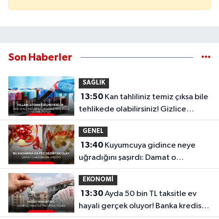
Son Haberler
SAĞLIK
13:50
Kan tahliliniz temiz çıksa bile
tehlikede olabilirsiniz! Gizlice
ilerleyen o sinsi tehlike...
GENEL
13:40
Kuyumcuya gidince neye
uğradığını şaşırdı: Damat o
akrabasını arıyor!
EKONOMİ
13:30
Ayda 50 bin TL taksitle ev
hayali gerçek oluyor! Banka kredisiz,
faizsiz yeni sistem...