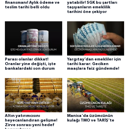
finansmanı! Aylık ödeme ve
yatabilir! SGK bu şartları
teslim tarihi belli oldu
taşıyanların emeklilik
tarihini öne çekiyor
Parası olanlar dikkat!
Yargıtay’dan emekliler için
Oranlar yine değişti, işte
tarihi karar: Geciken
bankalardaki son durum
maaşlara faiz gündemde!
Altın yatırımcısını
Manisa'da üzümcünün
heyecanlandıran gelişme!
kulağı TMO ve TARİŞ’te
Zirve sonrası yeni hedef