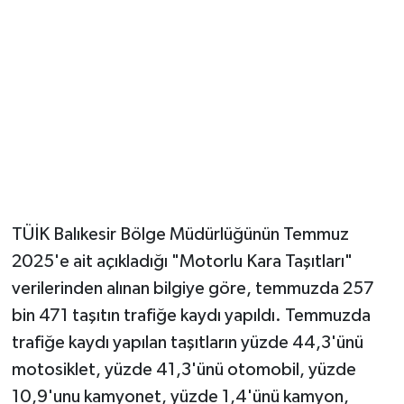
YUNUSEMRE
MANİSA'YI KEŞFET
TÜRKİYE'DE TREND HABERLER
ÖZEL HABER
TÜİK Balıkesir Bölge Müdürlüğünün Temmuz
2025'e ait açıkladığı "Motorlu Kara Taşıtları"
verilerinden alınan bilgiye göre, temmuzda 257
bin 471 taşıtın trafiğe kaydı yapıldı. Temmuzda
trafiğe kaydı yapılan taşıtların yüzde 44,3'ünü
motosiklet, yüzde 41,3'ünü otomobil, yüzde
10,9'unu kamyonet, yüzde 1,4'ünü kamyon,