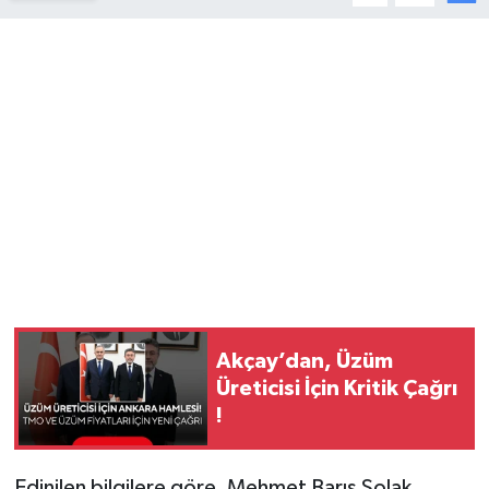
YUNUSEMRE
MANİSA'YI KEŞFET
TÜRKİYE'DE TREND HABERLER
ÖZEL HABER
Akçay’dan, Üzüm
Üreticisi İçin Kritik Çağrı
!
Edinilen bilgilere göre, Mehmet Barış Solak