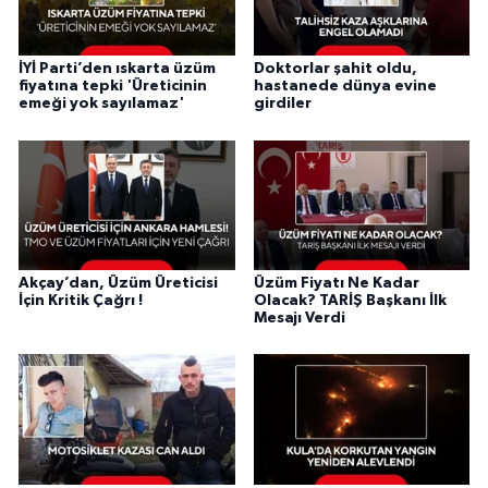
İYİ Parti’den ıskarta üzüm
Doktorlar şahit oldu,
fiyatına tepki 'Üreticinin
hastanede dünya evine
emeği yok sayılamaz'
girdiler
Akçay’dan, Üzüm Üreticisi
Üzüm Fiyatı Ne Kadar
İçin Kritik Çağrı !
Olacak? TARİŞ Başkanı İlk
Mesajı Verdi