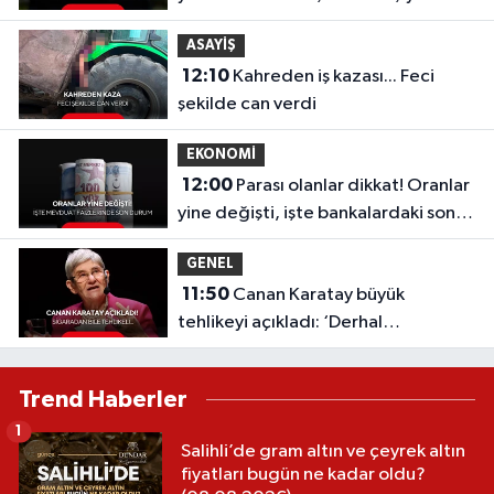
emeklilik tarihini öne çekiyor
ASAYİŞ
12:10
Kahreden iş kazası... Feci
şekilde can verdi
EKONOMİ
12:00
Parası olanlar dikkat! Oranlar
yine değişti, işte bankalardaki son
durum
GENEL
11:50
Canan Karatay büyük
tehlikeyi açıkladı: ‘Derhal
yasaklanmalı!’ Sigaradan bile
tehlikeli...
Trend Haberler
1
Salihli’de gram altın ve çeyrek altın
fiyatları bugün ne kadar oldu?