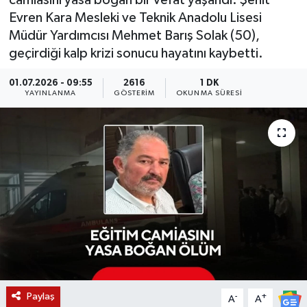
camiasını yasa boğan bir vefat yaşandı. Şehit
Evren Kara Mesleki ve Teknik Anadolu Lisesi
KÜLTÜR SANAT
SARIGÖL
KÖPRÜBAŞI
EKONOMİ
Müdür Yardımcısı Mehmet Barış Solak (50),
geçirdiği kalp krizi sonucu hayatını kaybetti.
YAŞAM
SARUHANLI
KULA
EĞİTİM
01.07.2026 - 09:55
2616
1 DK
LIFE
SELENDİ
SALİHLİ
KÜLTÜR SANAT
YAYINLANMA
GÖSTERIM
OKUNMA SÜRESI
KIRKAĞAÇ
SARIGÖL
SPOR
DEMİRCİ
SARUHANLI
YAŞAM
GÖLMARMARA
ŞEHZADELER
LIFE
GÖRDES
SELENDİ
BİLİM VE TEKNOLOJİ
KÖPRÜBAŞI
SOMA
YAZARLAR
Paylaş
-
+
A
A
SOMA
TURGUTLU
MANİSA'NIN YÖRESEL LEZZETLERİ