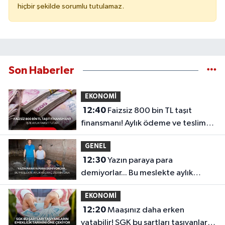
hiçbir şekilde sorumlu tutulamaz.
Son Haberler
EKONOMİ
12:40
Faizsiz 800 bin TL taşıt
finansmanı! Aylık ödeme ve teslim
tarihi belli oldu
GENEL
12:30
Yazın paraya para
demiyorlar... Bu meslekte aylık
kazanç 250 bin lira!
EKONOMİ
12:20
Maaşınız daha erken
yatabilir! SGK bu şartları taşıyanların