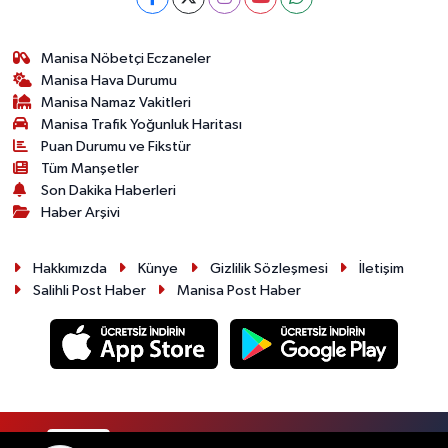
Manisa Nöbetçi Eczaneler
Manisa Hava Durumu
Manisa Namaz Vakitleri
Manisa Trafik Yoğunluk Haritası
Puan Durumu ve Fikstür
Tüm Manşetler
Son Dakika Haberleri
Haber Arşivi
Hakkımızda
Künye
Gizlilik Sözleşmesi
İletişim
Salihli Post Haber
Manisa Post Haber
RSS
Copyright © 2026. Her hakkı saklıdır.