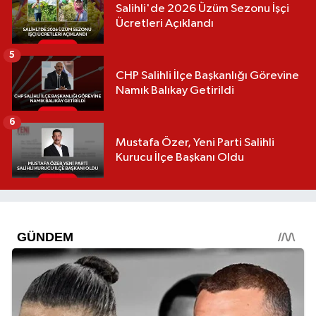
Salihli'de 2026 Üzüm Sezonu İşçi
Ücretleri Açıklandı
5
CHP Salihli İlçe Başkanlığı Görevine
Namık Balıkay Getirildi
6
Mustafa Özer, Yeni Parti Salihli
Kurucu İlçe Başkanı Oldu