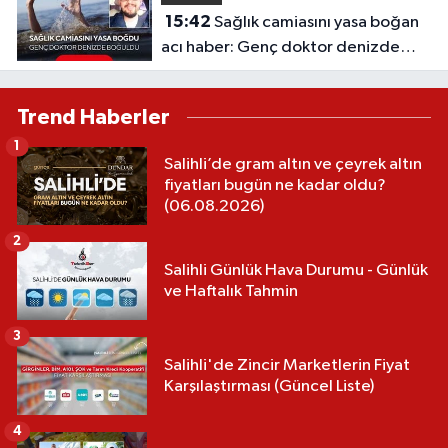
15:42
Sağlık camiasını yasa boğan
acı haber: Genç doktor denizde
boğuldu
Trend Haberler
1
Salihli’de gram altın ve çeyrek altın
fiyatları bugün ne kadar oldu?
(06.08.2026)
2
Salihli Günlük Hava Durumu - Günlük
ve Haftalık Tahmin
3
Salihli'de Zincir Marketlerin Fiyat
Karşılaştırması (Güncel Liste)
4