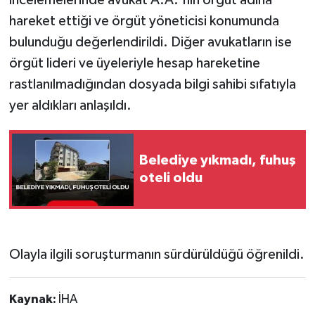
incelemelerinde avukat A.A.'nın örgüt adına
hareket ettiği ve örgüt yöneticisi konumunda
bulunduğu değerlendirildi. Diğer avukatların ise
örgüt lideri ve üyeleriyle hesap hareketine
rastlanılmadığından dosyada bilgi sahibi sıfatıyla
yer aldıkları anlaşıldı.
Belediye yıkmadı, fuhuş
oteli oldu
Olayla ilgili soruşturmanın sürdürüldüğü öğrenildi.
Kaynak:
İHA