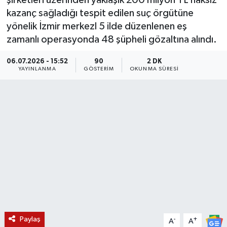
şirketleri üzerinden yaklaşık 200 milyon TL haksız
kazanç sağladığı tespit edilen suç örgütüne
KÜLTÜR SANAT
SARIGÖL
KÖPRÜBAŞI
EKONOMİ
yönelik İzmir merkezl 5 ilde düzenlenen eş
zamanlı operasyonda 48 şüpheli gözaltına alındı.
YAŞAM
SARUHANLI
KULA
EĞİTİM
06.07.2026 - 15:52
90
2 DK
LIFE
SELENDİ
SALİHLİ
KÜLTÜR SANAT
YAYINLANMA
GÖSTERIM
OKUNMA SÜRESI
KIRKAĞAÇ
SARIGÖL
SPOR
DEMİRCİ
SARUHANLI
YAŞAM
GÖLMARMARA
ŞEHZADELER
LIFE
GÖRDES
SELENDİ
BİLİM VE TEKNOLOJİ
KÖPRÜBAŞI
SOMA
YAZARLAR
Paylaş
-
+
A
A
SOMA
TURGUTLU
MANİSA'NIN YÖRESEL LEZZETLERİ