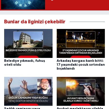
Bunlar da ilginizi çekebilir
Belediye yıkmadı, fuhuş
Arkadaş kavgası kanlı bitti:
oteli oldu
17 yaşındaki çocuk sırtından
bıçaklandı
Sağlık camiasını yasa
Avukat meslektaşını silahla