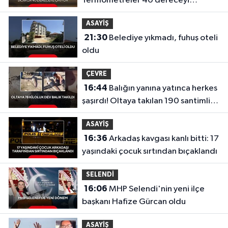
Termometreler 40 dereceyi
gösterecek
ASAYİŞ
21:30
Belediye yıkmadı, fuhuş oteli
oldu
ÇEVRE
16:44
Balığın yanına yatınca herkes
şaşırdı! Oltaya takılan 190 santimlik
dev yayın balığı
ASAYİŞ
16:36
Arkadaş kavgası kanlı bitti: 17
yaşındaki çocuk sırtından bıçaklandı
SELENDİ
16:06
MHP Selendi'nin yeni ilçe
başkanı Hafize Gürcan oldu
ASAYİŞ