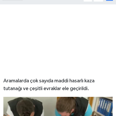
YUNUSEMRE
MANİSA'YI KEŞFET
TÜRKİYE'DE TREND HABERLER
ÖZEL HABER
Aramalarda çok sayıda maddi hasarlı kaza
tutanağı ve çeşitli evraklar ele geçirildi.