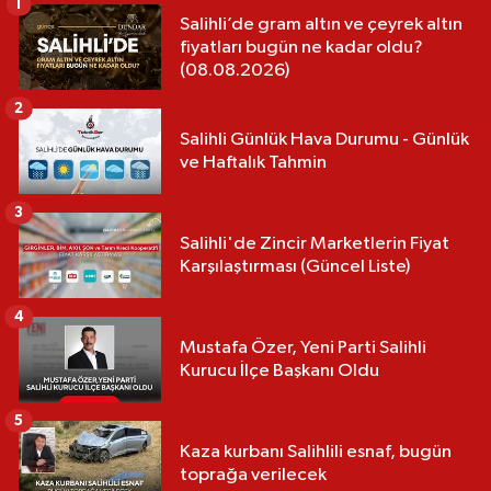
1
Salihli’de gram altın ve çeyrek altın
fiyatları bugün ne kadar oldu?
(08.08.2026)
2
Salihli Günlük Hava Durumu - Günlük
ve Haftalık Tahmin
3
Salihli'de Zincir Marketlerin Fiyat
Karşılaştırması (Güncel Liste)
4
Mustafa Özer, Yeni Parti Salihli
Kurucu İlçe Başkanı Oldu
5
Kaza kurbanı Salihlili esnaf, bugün
toprağa verilecek