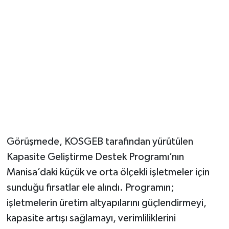
YUNUSEMRE
MANİSA'YI KEŞFET
TÜRKİYE'DE TREND HABERLER
ÖZEL HABER
Görüşmede, KOSGEB tarafından yürütülen
Kapasite Geliştirme Destek Programı’nın
Manisa’daki küçük ve orta ölçekli işletmeler için
sunduğu fırsatlar ele alındı. Programın;
işletmelerin üretim altyapılarını güçlendirmeyi,
kapasite artışı sağlamayı, verimliliklerini