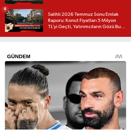
6
Salihli 2026 Temmuz Sonu Emlak
Raporu: Konut Fiyatları 5 Milyon
TL’yi Geçti, Yatırımcıların Gözü Bu
Mahallelerde