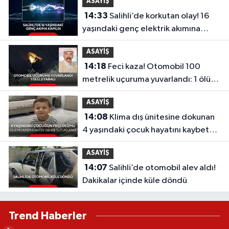
ASAYİŞ
14:33
Salihli’de korkutan olay! 16
yaşındaki genç elektrik akımına
kapıldı
ASAYİŞ
14:18
Feci kaza! Otomobil 100
metrelik uçuruma yuvarlandı: 1 ölü, 2
yaralı
ASAYİŞ
14:08
Klima dış ünitesine dokunan
4 yaşındaki çocuk hayatını kaybetti!
Ev sahibi tutuklandı
ASAYİŞ
14:07
Salihli’de otomobil alev aldı!
Dakikalar içinde küle döndü
Trend Haberler