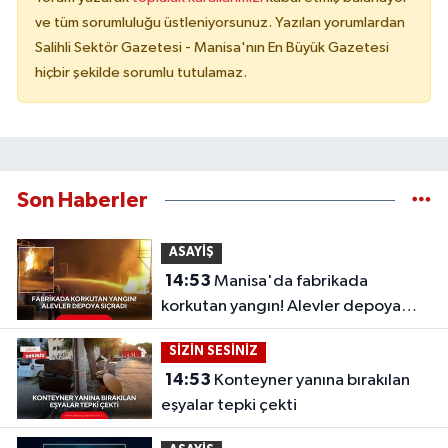
ve tüm sorumluluğu üstleniyorsunuz. Yazılan yorumlardan
Salihli Sektör Gazetesi - Manisa'nın En Büyük Gazetesi
hiçbir şekilde sorumlu tutulamaz.
Son Haberler
ASAYİŞ
14:53
Manisa'da fabrikada
korkutan yangın! Alevler depoya
sıçradı
SİZİN SESİNİZ
14:53
Konteyner yanına bırakılan
eşyalar tepki çekti