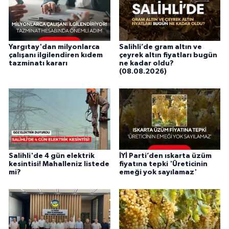
Yargıtay'dan milyonlarca
Salihli’de gram altın ve
çalışanı ilgilendiren kıdem
çeyrek altın fiyatları bugün
tazminatı kararı
ne kadar oldu?
(08.08.2026)
Salihli'de 4 gün elektrik
İYİ Parti’den ıskarta üzüm
kesintisi! Mahalleniz listede
fiyatına tepki 'Üreticinin
mi?
emeği yok sayılamaz'