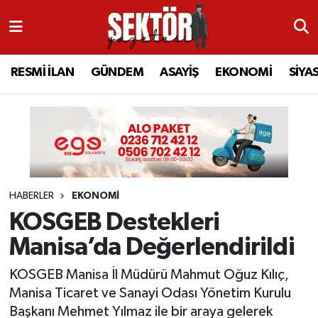
RESMİ İLAN
MANİSA
RESMİ İLAN
MANİSA
Manisa Nöbetçi Eczaneler
RESMİ İLAN
GÜNDEM
ASAYİŞ
EKONOMİ
SİYA
GÜNDEM
TURGUTLU
MANİSA İLÇELERİ
AHMETLİ
Manisa Hava Durumu
ASAYİŞ
AHMETLİ
AKHİSAR
ARAMIZDAN AYRILANLAR
Manisa Namaz Vakitleri
EKONOMİ
AKHİSAR
ALAŞEHİR
BİR ZAMANLAR SALİHLİ
Manisa Trafik Yoğunluk Haritası
HABERLER
EKONOMİ
SİYASET
ALAŞEHİR
DEMİRCİ
SİZİN SESİNİZ
Süper Lig Puan Durumu ve Fikstür
KOSGEB Destekleri
EĞİTİM
KULA
GÖLMARMARA
GÜNDEM
Tüm Manşetler
Manisa’da Değerlendirildi
SAĞLIK
YUNUSEMRE
GÖRDES
ASAYİŞ
Son Dakika Haberleri
KOSGEB Manisa İl Müdürü Mahmut Oğuz Kılıç,
Manisa Ticaret ve Sanayi Odası Yönetim Kurulu
SPOR
ŞEHZADELER
KIRKAĞAÇ
SİYASET
Haber Arşivi
Başkanı Mehmet Yılmaz ile bir araya gelerek