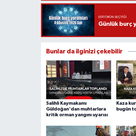
EDITÖRÜN SEÇTIĞI
Günlük burç 
Bunlar da ilginizi çekebilir
Salihli Kaymakamı
Kaza kurb
Güldoğan'dan muhtarlara
bugün t
kritik orman yangını uyarısı