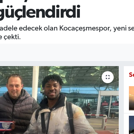
güçlendirdi
dele edecek olan Kocaçeşmespor, yeni sez
 çekti.
S