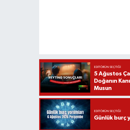
EDITÖRÜN SEÇTIĞI
5 Ağustos Ça
Doğanın Kanu
Musun
EDITÖRÜN SEÇTIĞI
Günlük burç 