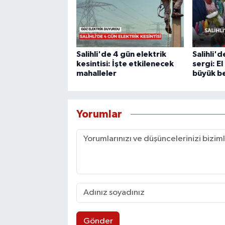
Salihli'de 4 gün elektrik
Salihli'
kesintisi: İşte etkilenecek
sergi: E
mahalleler
büyük be
Yorumlar
Gönder