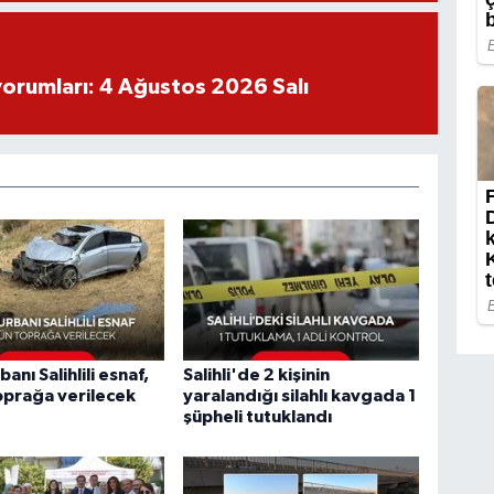
yorumları: 4 Ağustos 2026 Salı
anı Salihlili esnaf,
Salihli'de 2 kişinin
oprağa verilecek
yaralandığı silahlı kavgada 1
şüpheli tutuklandı