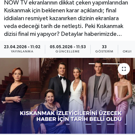
NOW TV ekranlarının dikkat çeken yapımlarından
Kıskanmak için beklenen karar açıklandı; final
KÜLTÜR SANAT
SARIGÖL
KÖPRÜBAŞI
EKONOMİ
iddiaları resmiyet kazanırken dizinin ekranlara
veda edeceği tarih de netleşti. Peki Kıskanmak
YAŞAM
SARUHANLI
KULA
EĞİTİM
dizisi final mi yapıyor? Detaylar haberimizde…
LIFE
SELENDİ
SALİHLİ
KÜLTÜR SANAT
23.04.2026 - 11:02
05.05.2026 - 11:53
33
YAYINLANMA
GÜNCELLEME
GÖSTERIM
OKUNM
KIRKAĞAÇ
SARIGÖL
SPOR
DEMİRCİ
SARUHANLI
YAŞAM
GÖLMARMARA
ŞEHZADELER
LIFE
GÖRDES
SELENDİ
BİLİM VE TEKNOLOJİ
KÖPRÜBAŞI
SOMA
YAZARLAR
SOMA
TURGUTLU
MANİSA'NIN YÖRESEL LEZZETLERİ