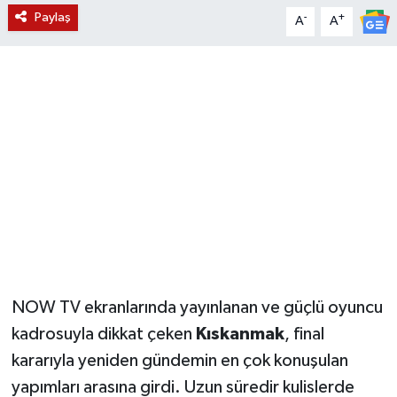
Paylaş
-
+
A
A
YUNUSEMRE
MANİSA'YI KEŞFET
TÜRKİYE'DE TREND HABERLER
ÖZEL HABER
NOW TV ekranlarında yayınlanan ve güçlü oyuncu
kadrosuyla dikkat çeken
Kıskanmak
, final
kararıyla yeniden gündemin en çok konuşulan
yapımları arasına girdi. Uzun süredir kulislerde