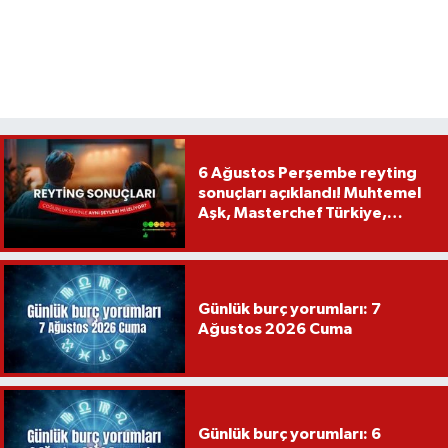
6 Ağustos Perşembe reyting
sonuçları açıklandı! Muhtemel
Aşk, Masterchef Türkiye,
Recep İvedik
Günlük burç yorumları: 7
Ağustos 2026 Cuma
Günlük burç yorumları: 6