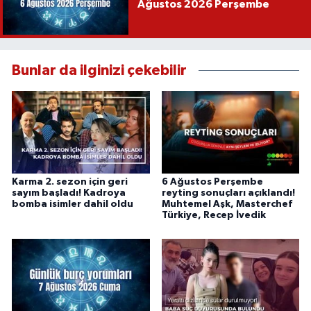
Ağustos 2026 Perşembe
Bunlar da ilginizi çekebilir
Karma 2. sezon için geri
6 Ağustos Perşembe
sayım başladı! Kadroya
reyting sonuçları açıklandı!
bomba isimler dahil oldu
Muhtemel Aşk, Masterchef
Türkiye, Recep İvedik