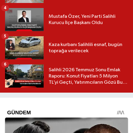
4
Mustafa Özer, Yeni Parti Salihli
Kurucu İlçe Başkanı Oldu
5
Kaza kurbanı Salihlili esnaf, bugün
toprağa verilecek
6
Salihli 2026 Temmuz Sonu Emlak
Raporu: Konut Fiyatları 5 Milyon
TL’yi Geçti, Yatırımcıların Gözü Bu
Mahallelerde