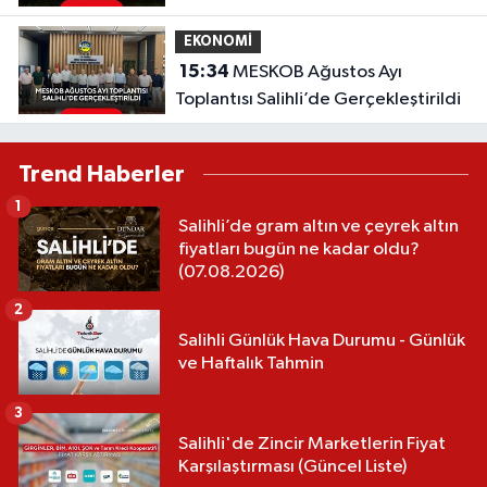
sayılamaz'
EKONOMİ
15:34
MESKOB Ağustos Ayı
Toplantısı Salihli’de Gerçekleştirildi
Trend Haberler
1
Salihli’de gram altın ve çeyrek altın
fiyatları bugün ne kadar oldu?
(07.08.2026)
2
Salihli Günlük Hava Durumu - Günlük
ve Haftalık Tahmin
3
Salihli'de Zincir Marketlerin Fiyat
Karşılaştırması (Güncel Liste)