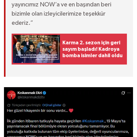
yayıncımız NOW’a ve en başından beri
bizimle olan izleyicilerimize teşekkür
ederiz.”
Karma 2. sezon için geri
sayım başladı! Kadroya
bomba isimler dahil oldu