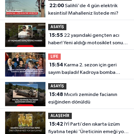
22:00
Salihli'de 4 gün elektrik
kesintisi! Mahalleniz listede mi?
ASAYİŞ
15:55
22 yaşındaki gençten acı
haber! Yeni aldığı motosiklet sonu
oldu
LIFE
15:54
Karma 2. sezon için geri
sayım başladı! Kadroya bomba
isimler dahil oldu
ASAYİŞ
15:48
Mıcırlı zeminde facianın
eşiğinden dönüldü
ALAŞEHİR
15:42
İYİ Parti’den ıskarta üzüm
fiyatına tepki 'Üreticinin emeği yok