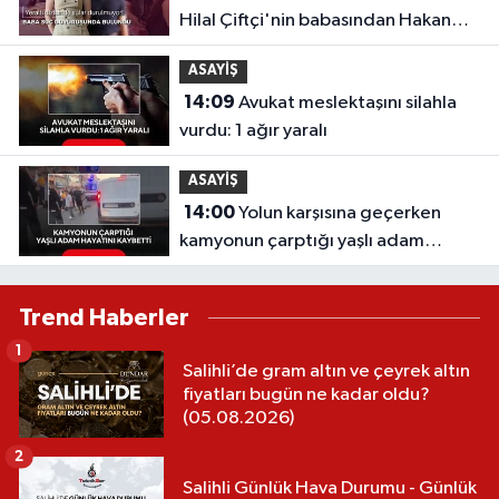
Hilal Çiftçi'nin babasından Hakan
Çelebi ve OnTalent Menajerlik
ASAYİŞ
hakkında suç duyurusu
14:09
Avukat meslektaşını silahla
vurdu: 1 ağır yaralı
ASAYİŞ
14:00
Yolun karşısına geçerken
kamyonun çarptığı yaşlı adam
hayatını kaybetti
Trend Haberler
1
Salihli’de gram altın ve çeyrek altın
fiyatları bugün ne kadar oldu?
(05.08.2026)
2
Salihli Günlük Hava Durumu - Günlük