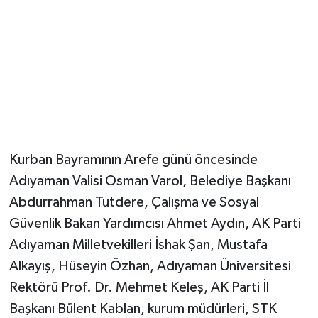
YUNUSEMRE
MANİSA'YI KEŞFET
TÜRKİYE'DE TREND HABERLER
ÖZEL HABER
Kurban Bayramının Arefe günü öncesinde
Adıyaman Valisi Osman Varol, Belediye Başkanı
Abdurrahman Tutdere, Çalışma ve Sosyal
Güvenlik Bakan Yardımcısı Ahmet Aydın, AK Parti
Adıyaman Milletvekilleri İshak Şan, Mustafa
Alkayış, Hüseyin Özhan, Adıyaman Üniversitesi
Rektörü Prof. Dr. Mehmet Keleş, AK Parti İl
Başkanı Bülent Kablan, kurum müdürleri, STK