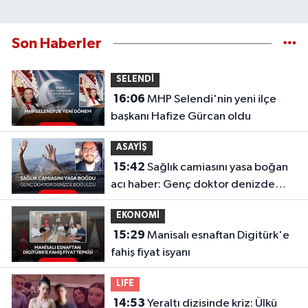
Son Haberler
SELENDİ
16:06
MHP Selendi'nin yeni ilçe
başkanı Hafize Gürcan oldu
ASAYİŞ
15:42
Sağlık camiasını yasa boğan
acı haber: Genç doktor denizde
boğuldu
EKONOMİ
15:29
Manisalı esnaftan Digitürk'e
fahiş fiyat isyanı
LIFE
14:53
Yeraltı dizisinde kriz: Ülkü