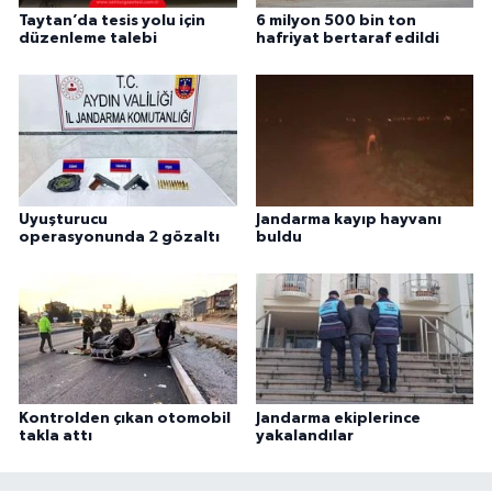
Taytan’da tesis yolu için
6 milyon 500 bin ton
düzenleme talebi
hafriyat bertaraf edildi
Uyuşturucu
Jandarma kayıp hayvanı
operasyonunda 2 gözaltı
buldu
Kontrolden çıkan otomobil
Jandarma ekiplerince
takla attı
yakalandılar