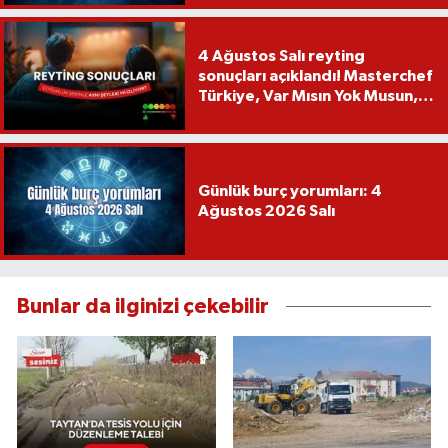
4 Ağustos Salı reyting
sonuçları açıklandı! Masterchef
Türkiye, Var Mısın Yok Musun,
Köy Düğünü, Yükselme...
Günlük burç yorumları: 4
Ağustos 2026 Salı
Bunlar da ilginizi çekebilir