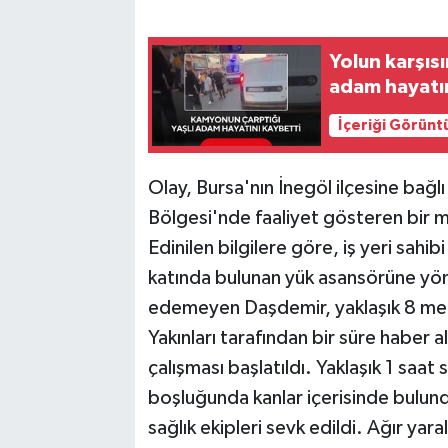
Yolun karşıs
adam hayatın
İçeriği Görünt
Olay, Bursa'nın İnegöl ilçesine bağl
Bölgesi'nde faaliyet gösteren bir
Edinilen bilgilere göre, iş yeri sahi
katında bulunan yük asansörüne yön
edemeyen Daşdemir, yaklaşık 8 met
Yakınları tarafından bir süre haber 
çalışması başlatıldı. Yaklaşık 1 sa
boşluğunda kanlar içerisinde bulund
sağlık ekipleri sevk edildi. Ağır y