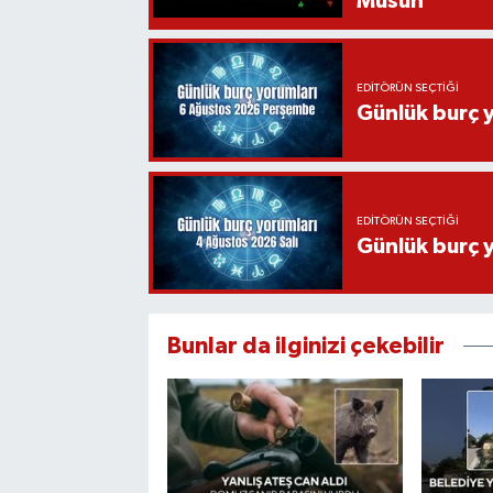
Musun
EDITÖRÜN SEÇTIĞI
Günlük burç 
EDITÖRÜN SEÇTIĞI
Günlük burç 
Bunlar da ilginizi çekebilir