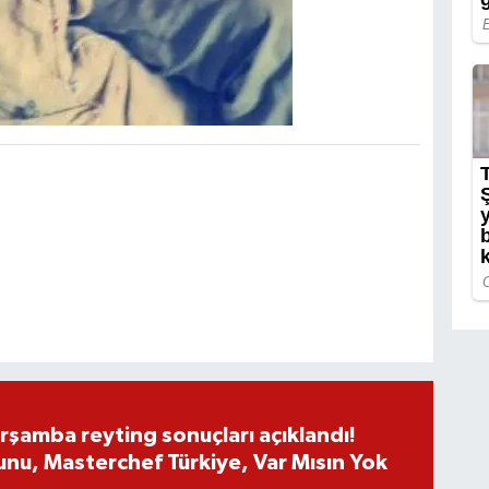
rşamba reyting sonuçları açıklandı!
nu, Masterchef Türkiye, Var Mısın Yok