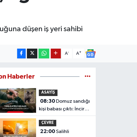
ğuna düşen iş yeri sahibi
-
+
A
A
on Haberler
ASAYİŞ
08:30
Domuz sandığı
kişi babası çıktı: İncir
bahçesinde kahreden
ÇEVRE
facia
22:00
Salihli