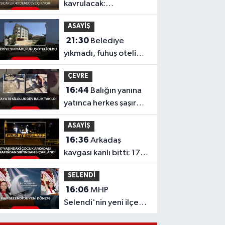
kavrulacak:
Termometreler 40
ASAYİŞ
dereceyi gösterecek
21:30
Belediye
yıkmadı, fuhuş oteli
oldu
ÇEVRE
16:44
Balığın yanına
yatınca herkes şaşırdı!
Oltaya takılan 190
ASAYİŞ
santimlik dev yayın
16:36
Arkadaş
balığı
kavgası kanlı bitti: 17
yaşındaki çocuk
SELENDİ
sırtından bıçaklandı
16:06
MHP
Selendi'nin yeni ilçe
başkanı Hafize Gürcan