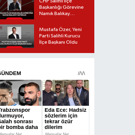
CHP Salihli İlçe
Başkanlığı Görevine
Namık Balıkay
Getirildi
Mustafa Özer, Yeni
Parti Salihli Kurucu
İlçe Başkanı Oldu