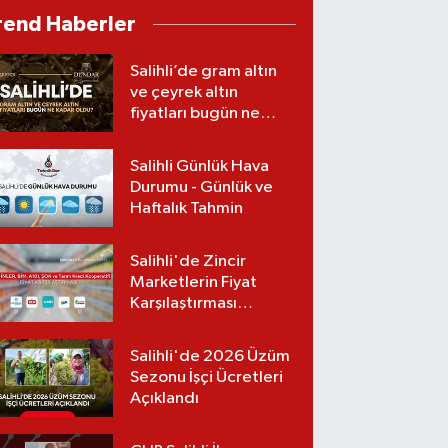
oldu
rend Haberler
Salihli’de gram altın
ve çeyrek altın
fiyatları bugün ne
kadar oldu?
(06.08.2026)
Salihli Günlük Hava
Durumu - Günlük ve
Haftalık Tahmin
Salihli'de Zincir
Marketlerin Fiyat
Karşılaştırması
(Güncel Liste)
Salihli'de 2026 Üzüm
Sezonu İşçi Ücretleri
Açıklandı