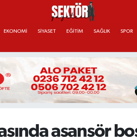
EKONOMİ
SİYASET
EĞİTİM
SAĞLIK
SPOR
kasında asansör b