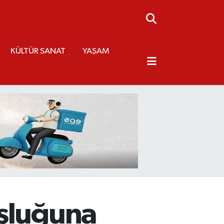
KÜLTÜR SANAT
YAŞAM
oşluğuna