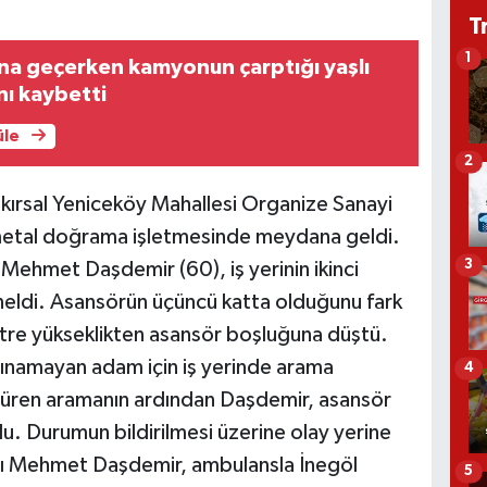
T
1
ına geçerken kamyonun çarptığı yaşlı
ı kaybetti
üle
2
ı kırsal Yeniceköy Mahallesi Organize Sanayi
 metal doğrama işletmesinde meydana geldi.
3
bi Mehmet Daşdemir (60), iş yerinin ikinci
eldi. Asansörün üçüncü katta olduğunu fark
re yükseklikten asansör boşluğuna düştü.
alınamayan adam için iş yerinde arama
4
at süren aramanın ardından Daşdemir, asansör
u. Durumun bildirilmesi üzerine olay yerine
aralı Mehmet Daşdemir, ambulansla İnegöl
5