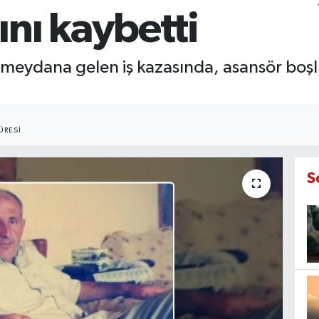
nı kaybetti
 meydana gelen iş kazasında, asansör boşlu
ÜRESI
S