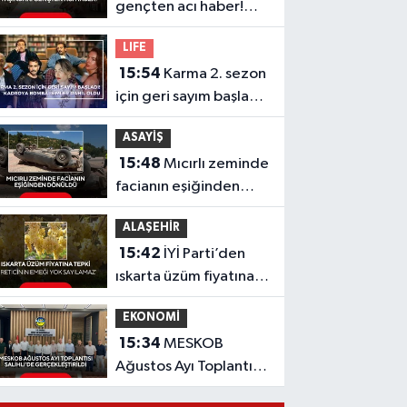
gençten acı haber!
Yeni aldığı motosiklet
LIFE
sonu oldu
15:54
Karma 2. sezon
için geri sayım başladı!
Kadroya bomba
ASAYİŞ
isimler dahil oldu
15:48
Mıcırlı zeminde
facianın eşiğinden
dönüldü
ALAŞEHİR
15:42
İYİ Parti’den
ıskarta üzüm fiyatına
tepki 'Üreticinin
EKONOMİ
emeği yok sayılamaz'
15:34
MESKOB
Ağustos Ayı Toplantısı
Salihli’de