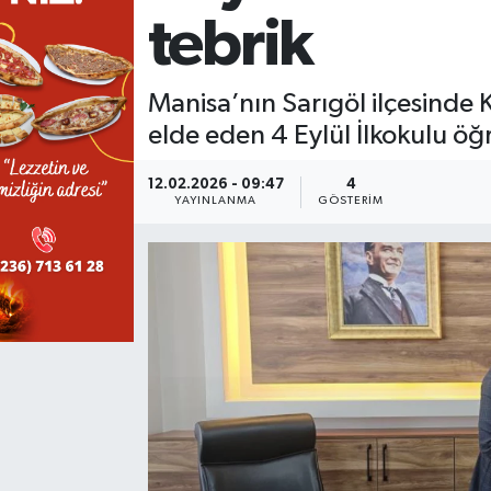
tebrik
KÜLTÜR SANAT
SARIGÖL
KÖPRÜBAŞI
EKONOMİ
YAŞAM
SARUHANLI
KULA
EĞİTİM
Manisa’nın Sarıgöl ilçesinde
elde eden 4 Eylül İlkokulu öğ
LIFE
SELENDİ
SALİHLİ
KÜLTÜR SANAT
12.02.2026 - 09:47
4
YAYINLANMA
GÖSTERIM
KIRKAĞAÇ
SARIGÖL
SPOR
DEMİRCİ
SARUHANLI
YAŞAM
GÖLMARMARA
ŞEHZADELER
LIFE
GÖRDES
SELENDİ
BİLİM VE TEKNOLOJİ
KÖPRÜBAŞI
SOMA
YAZARLAR
SOMA
TURGUTLU
MANİSA'NIN YÖRESEL LEZZETLERİ