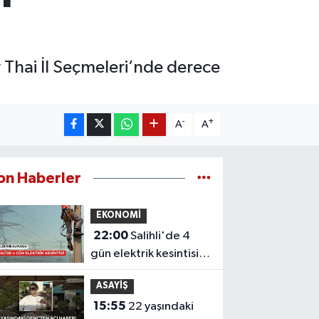
 Thai İl Seçmeleri’nde derece
-
+
A
A
on Haberler
EKONOMİ
22:00
Salihli'de 4
gün elektrik kesintisi!
Mahalleniz listede mi?
ASAYİŞ
15:55
22 yaşındaki