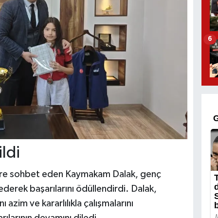
6
ldi
 süre sohbet eden Kaymakam Dalak, genç
ederek başarılarını ödüllendirdi. Dalak,
 azim ve kararlılıkla çalışmalarını
ılarının devamını diledi.