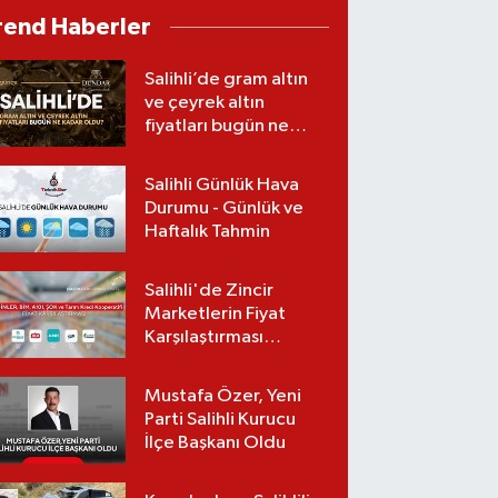
Gerçekleştirildi
rend Haberler
Salihli’de gram altın
ve çeyrek altın
fiyatları bugün ne
kadar oldu?
(07.08.2026)
Salihli Günlük Hava
Durumu - Günlük ve
Haftalık Tahmin
Salihli'de Zincir
Marketlerin Fiyat
Karşılaştırması
(Güncel Liste)
Mustafa Özer, Yeni
Parti Salihli Kurucu
İlçe Başkanı Oldu