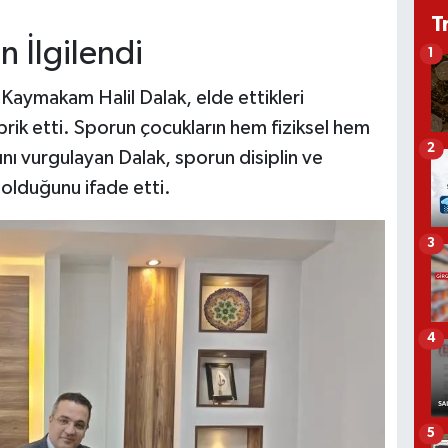
T
 İlgilendi
1
n Kaymakam Halil Dalak, elde ettikleri
brik etti. Sporun çocukların hem fiziksel hem
2
ını vurgulayan Dalak, sporun disiplin ve
olduğunu ifade etti.
3
4
5