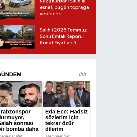
Kaza kurbanı Salihlili
esnaf, bugün toprağa
verilecek
Salihli 2026 Temmuz
Sonu Emlak Raporu:
Konut Fiyatları 5
Milyon TL’yi Geçti,
Yatırımcıların Gözü Bu
Mahallelerde