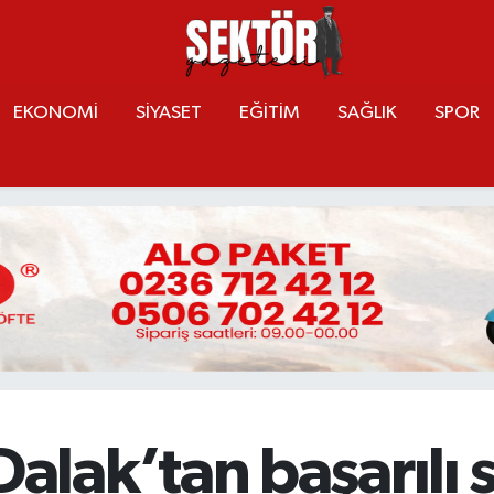
EKONOMİ
SİYASET
EĞİTİM
SAĞLIK
SPOR
lak’tan başarılı 