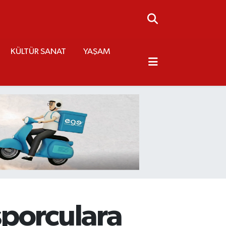
KÜLTÜR SANAT
YAŞAM
sporculara