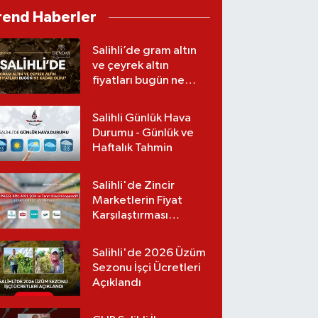
rend Haberler
Salihli’de gram altın
ve çeyrek altın
fiyatları bugün ne
kadar oldu?
(06.08.2026)
Salihli Günlük Hava
Durumu - Günlük ve
Haftalık Tahmin
Salihli'de Zincir
Marketlerin Fiyat
Karşılaştırması
(Güncel Liste)
Salihli'de 2026 Üzüm
Sezonu İşçi Ücretleri
Açıklandı