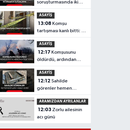
soruşturmasında iki
dalgıca tutuklama
ASAYİŞ
13:08
Komşu
tartışması kanlı bitti: 1
kişi hayatını kaybetti
ASAYİŞ
12:17
Komşusunu
öldürdü, ardından
evini ve aracını ateşe
ASAYİŞ
verdi!
12:12
Sahilde
görenler hemen
ekiplere haber verdi!
ARAMIZDAN AYRILANLAR
Şüpheli cismin ne
12:03
Zorlu ailesinin
olduğu ortaya çıktı
acı günü