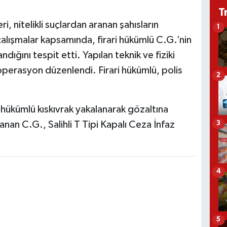
T
i, nitelikli suçlardan aranan şahısların
1
çalışmalar kapsamında, firari hükümlü C.G.’nin
ığını tespit etti. Yapılan teknik ve fiziki
operasyon düzenlendi. Firari hükümlü, polis
2
 hükümlü kıskıvrak yakalanarak gözaltına
anan C.G., Salihli T Tipi Kapalı Ceza İnfaz
3
4
5