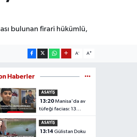
ası bulunan firari hükümlü,
-
+
A
A
on Haberler
ASAYİŞ
13:20
Manisa'da av
tüfeği faciası: 13
yaşındaki çocuk
ASAYİŞ
hayatını kaybetti
13:14
Gülistan Doku