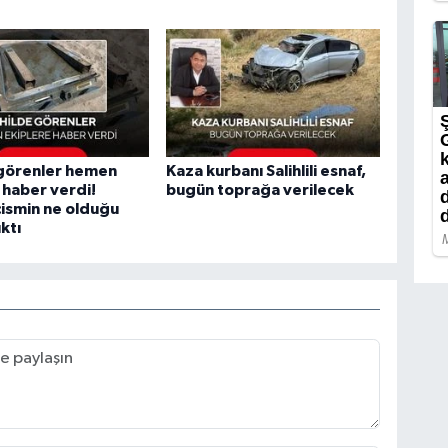
 görenler hemen
Kaza kurbanı Salihlili esnaf,
 haber verdi!
bugün toprağa verilecek
cismin ne olduğu
ktı