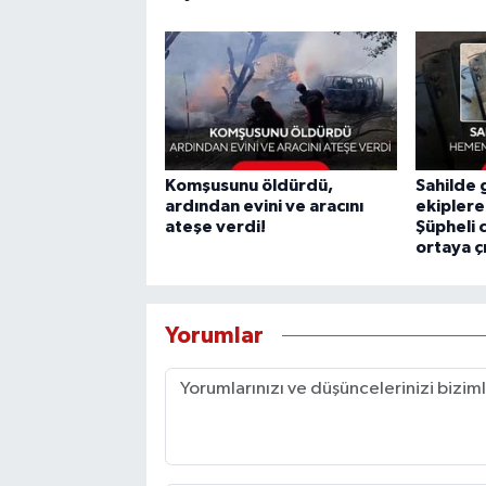
Komşusunu öldürdü,
Sahilde
ardından evini ve aracını
ekiplere
ateşe verdi!
Şüpheli 
ortaya çı
Yorumlar