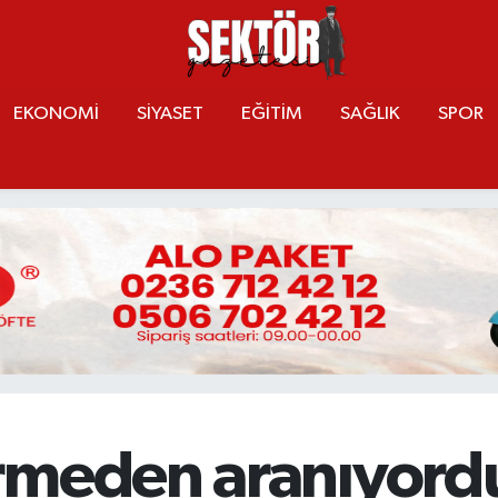
EKONOMİ
SİYASET
EĞİTİM
SAĞLIK
SPOR
meden aranıyordu,