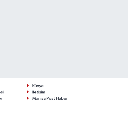
Künye
esi
İletişim
er
Manisa Post Haber