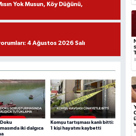
 Mısın Yok Musun, Köy Düğünü,
yorumları: 4 Ağustos 2026 Salı
 Doku
Komşu tartışması kanlı bitti:
masında iki dalgıca
1 kişi hayatını kaybetti
ma