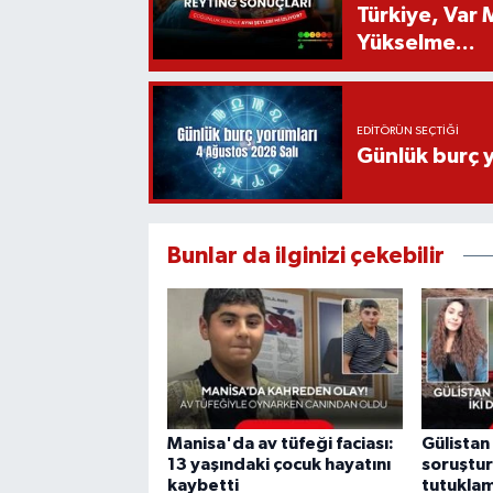
Türkiye, Var
Yükselme...
EDITÖRÜN SEÇTIĞI
Günlük burç 
Bunlar da ilginizi çekebilir
Manisa'da av tüfeği faciası:
Gülistan
13 yaşındaki çocuk hayatını
soruştur
kaybetti
tutukla