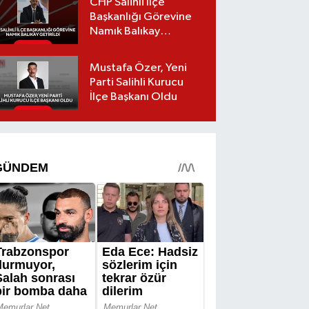
CHP Salihli İlçe
Başkanlığı Görevine
Namık Balıkay
Getirildi
Mustafa Özer, Yeni
Parti Salihli Kurucu
İlçe Başkanı Oldu