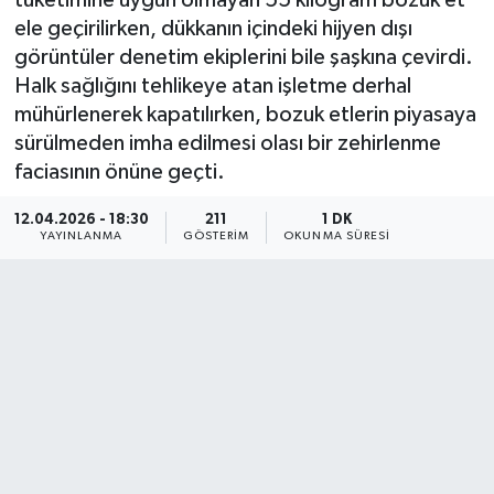
tüketimine uygun olmayan 55 kilogram bozuk et
ele geçirilirken, dükkanın içindeki hijyen dışı
KÜLTÜR SANAT
SARIGÖL
KÖPRÜBAŞI
EKONOMİ
görüntüler denetim ekiplerini bile şaşkına çevirdi.
Halk sağlığını tehlikeye atan işletme derhal
YAŞAM
SARUHANLI
KULA
EĞİTİM
mühürlenerek kapatılırken, bozuk etlerin piyasaya
sürülmeden imha edilmesi olası bir zehirlenme
LIFE
SELENDİ
SALİHLİ
KÜLTÜR SANAT
faciasının önüne geçti.
KIRKAĞAÇ
SARIGÖL
SPOR
12.04.2026 - 18:30
211
1 DK
YAYINLANMA
GÖSTERIM
OKUNMA SÜRESI
DEMİRCİ
SARUHANLI
YAŞAM
GÖLMARMARA
ŞEHZADELER
LIFE
GÖRDES
SELENDİ
BİLİM VE TEKNOLOJİ
KÖPRÜBAŞI
SOMA
YAZARLAR
SOMA
TURGUTLU
MANİSA'NIN YÖRESEL LEZZETLERİ