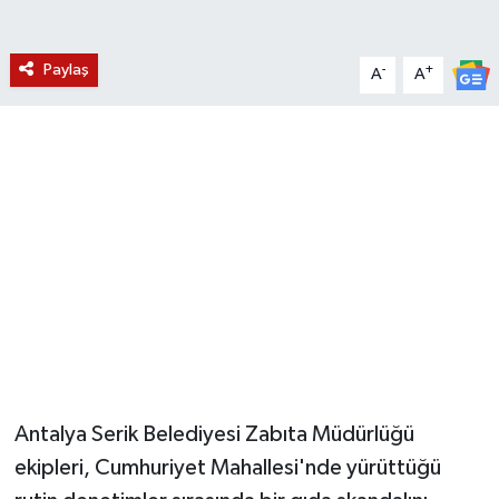
YUNUSEMRE
MANİSA'YI KEŞFET
Paylaş
-
+
A
A
TÜRKİYE'DE TREND HABERLER
ÖZEL HABER
Antalya Serik Belediyesi Zabıta Müdürlüğü
ekipleri, Cumhuriyet Mahallesi'nde yürüttüğü