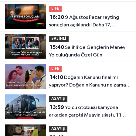
içinde olmaktansa…’ Ragıp
LIFE
Kırgezen’den Yeni Parti’ye sert
16:20
9 Ağustos Pazar reyting
eleştirilerle istifa
sonuçları açıklandı! Daha 17,
Masterchef Türkiye, Köyden İndim
SALİHLİ
Şehre...
15:40
Salihli’de Gençlerin Manevi
Yolculuğunda Özel Gün
LIFE
14:10
Doğanın Kanunu final mi
yapıyor? Doğanın Kanunu ne zaman
final yapacak? Final tarihi belli oldu
ASAYİŞ
13:59
Yolcu otobüsü kamyona
arkadan çarptı! Muavin sıkıştı, 1’i
ağır 8 kişi yaralandı
ASAYİŞ