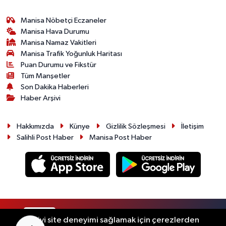
Manisa Nöbetçi Eczaneler
Manisa Hava Durumu
Manisa Namaz Vakitleri
Manisa Trafik Yoğunluk Haritası
Puan Durumu ve Fikstür
Tüm Manşetler
Son Dakika Haberleri
Haber Arşivi
Hakkımızda
Künye
Gizlilik Sözleşmesi
İletişim
Salihli Post Haber
Manisa Post Haber
RSS
Copyright © 2026. Her hakkı saklıdır.
En iyi site deneyimi sağlamak için çerezlerden