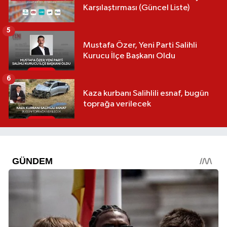
Karşılaştırması (Güncel Liste)
5
Mustafa Özer, Yeni Parti Salihli
Kurucu İlçe Başkanı Oldu
6
Kaza kurbanı Salihlili esnaf, bugün
toprağa verilecek