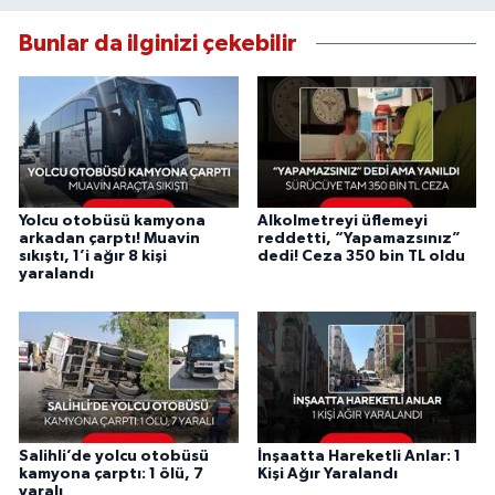
Bunlar da ilginizi çekebilir
Yolcu otobüsü kamyona
Alkolmetreyi üflemeyi
arkadan çarptı! Muavin
reddetti, “Yapamazsınız”
sıkıştı, 1’i ağır 8 kişi
dedi! Ceza 350 bin TL oldu
yaralandı
Salihli’de yolcu otobüsü
İnşaatta Hareketli Anlar: 1
kamyona çarptı: 1 ölü, 7
Kişi Ağır Yaralandı
yaralı