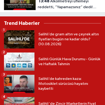
13:48
Alkolmetreyi üflemeyi
reddetti, “Yapamazsınız” dedi!
Ceza 350 bin TL oldu
Trend Haberler
1
Salihli’de gram altın ve çeyrek altın
fiyatları bugün ne kadar oldu?
(10.08.2026)
2
Salihli Günlük Hava Durumu - Günlük
ve Haftalık Tahmin
3
Salihli’de kahreden kaza:
Motosiklet sürücüsü hayatını
kaybetti
4
Salihli'de Zincir Marketlerin Fiyat