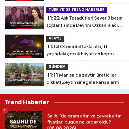
bağlattı...
TÜRKİYE'DE TREND HABERLER
11:22
Aşk Tesadüfleri Sever 3 basın
toplantısında Devrim Özkan'a acı
haber
ASAYİŞ
11:13
Otomobil takla attı, 11
yaşındaki çocuk hayattan koptu
GÜNDEM
11:11
Manisa’da zeytin üreticileri
dikkat! Zeytin sineğine karşı alarm
Trend Haberler
1
Salihli’de gram altın ve çeyrek altın
fiyatları bugün ne kadar oldu?
(08.08.2026)