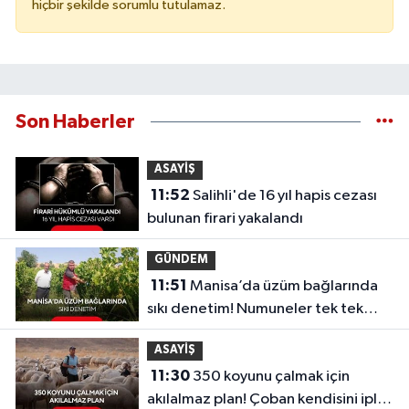
hiçbir şekilde sorumlu tutulamaz.
Son Haberler
ASAYİŞ
11:52
Salihli'de 16 yıl hapis cezası
bulunan firari yakalandı
GÜNDEM
11:51
Manisa’da üzüm bağlarında
sıkı denetim! Numuneler tek tek
alındı...
ASAYİŞ
11:30
350 koyunu çalmak için
akılalmaz plan! Çoban kendisini iple