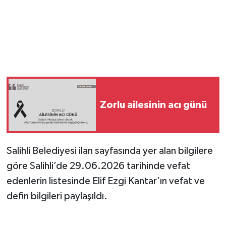
YUNUSEMRE
MANİSA'YI KEŞFET
TÜRKİYE'DE TREND HABERLER
ÖZEL HABER
Zorlu ailesinin acı günü
Salihli Belediyesi ilan sayfasında yer alan bilgilere
göre Salihli’de 29.06.2026 tarihinde vefat
edenlerin listesinde Elif Ezgi Kantar’ın vefat ve
defin bilgileri paylaşıldı.