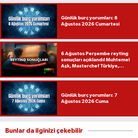
Günlük burç yorumları: 8
Ağustos 2026 Cumartesi
6 Ağustos Perşembe reyting
sonuçları açıklandı! Muhtemel
Aşk, Masterchef Türkiye,
Recep İvedik
Günlük burç yorumları: 7
Ağustos 2026 Cuma
Bunlar da ilginizi çekebilir