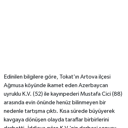
YUNUSEMRE
MANİSA'YI KEŞFET
TÜRKİYE'DE TREND HABERLER
ÖZEL HABER
Edinilen bilgilere göre, Tokat'ın Artova ilçesi
Ağmusa köyünde ikamet eden Azerbaycan
uyruklu K.V. (52) ile kayınpederi Mustafa Cici (88)
arasında evin önünde henüz bilinmeyen bir
nedenle tartışma çıktı. Kısa sürede büyüyerek
kavgaya dönüşen olayda taraflar birbirlerini