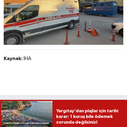
Kaynak:
İHA
Yargıtay’dan plajlar için tarihi
karar: 1 kuruş bile ödemek
zorunda değilsiniz!