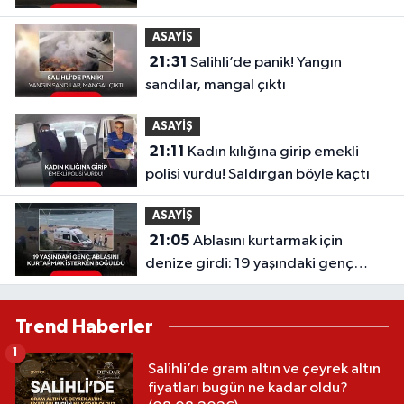
ASAYİŞ
21:31
Salihli’de panik! Yangın
sandılar, mangal çıktı
ASAYİŞ
21:11
Kadın kılığına girip emekli
polisi vurdu! Saldırgan böyle kaçtı
ASAYİŞ
21:05
Ablasını kurtarmak için
denize girdi: 19 yaşındaki genç
hayatını kaybetti
Trend Haberler
1
Salihli’de gram altın ve çeyrek altın
fiyatları bugün ne kadar oldu?