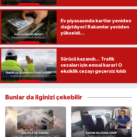
Ev piyasasında kartlar yeniden
dağıtılıyor! Rakamlar yeniden
yükseldi...
Sürücü kazandı... Trafik
cezaları için emsal karar! O
eksiklik cezayı geçersiz kıldı
Bunlar da ilginizi çekebilir