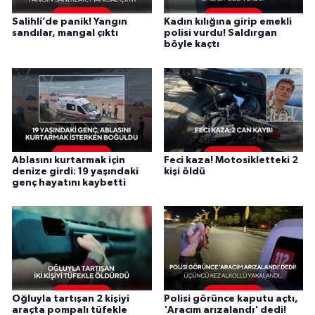
Salihli’de panik! Yangın
Kadın kılığına girip emekli
sandılar, mangal çıktı
polisi vurdu! Saldırgan
böyle kaçtı
Ablasını kurtarmak için
Feci kaza! Motosikletteki 2
denize girdi: 19 yaşındaki
kişi öldü
genç hayatını kaybetti
Oğluyla tartışan 2 kişiyi
Polisi görünce kaputu açtı,
araçta pompalı tüfekle
'Aracım arızalandı' dedi!