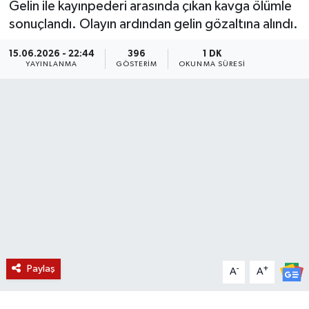
Gelin ile kayınpederi arasında çıkan kavga ölümle
sonuçlandı. Olayın ardından gelin gözaltına alındı.
KÜLTÜR SANAT
SARIGÖL
KÖPRÜBAŞI
EKONOMİ
15.06.2026 - 22:44
396
1 DK
YAŞAM
SARUHANLI
KULA
EĞİTİM
YAYINLANMA
GÖSTERIM
OKUNMA SÜRESI
LIFE
SELENDİ
SALİHLİ
KÜLTÜR SANAT
KIRKAĞAÇ
SARIGÖL
SPOR
DEMİRCİ
SARUHANLI
YAŞAM
GÖLMARMARA
ŞEHZADELER
LIFE
GÖRDES
SELENDİ
BİLİM VE TEKNOLOJİ
Paylaş
-
+
KÖPRÜBAŞI
SOMA
YAZARLAR
A
A
SOMA
TURGUTLU
MANİSA'NIN YÖRESEL LEZZETLERİ