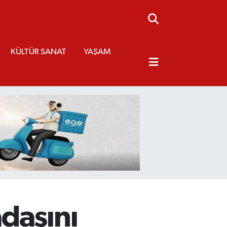
KÜLTÜR SANAT
YAŞAM
daşını