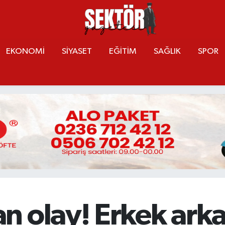
EKONOMİ
SİYASET
EĞİTİM
SAĞLIK
SPOR
 olay! Erkek arka