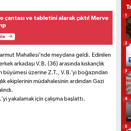
T
1
 çantası ve tabletini alarak çıktı! Merve
yıp
üle
2
alarmut Mahallesi'nde meydana geldi. Edinilen
 erkek arkadaşı V.B. (36) arasında kıskançlık
3
ın büyümesi üzerine Z.T., V.B.’yi boğazından
ğlık ekiplerinin müdahalesinin ardından Gazi
lındı.
.’yi yakalamak için çalışma başlattı.
4
5