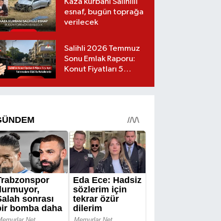
Kaza kurbanı Salihlili
esnaf, bugün toprağa
verilecek
Salihli 2026 Temmuz
Sonu Emlak Raporu:
Konut Fiyatları 5
Milyon TL’yi Geçti,
Yatırımcıların Gözü Bu
Mahallelerde