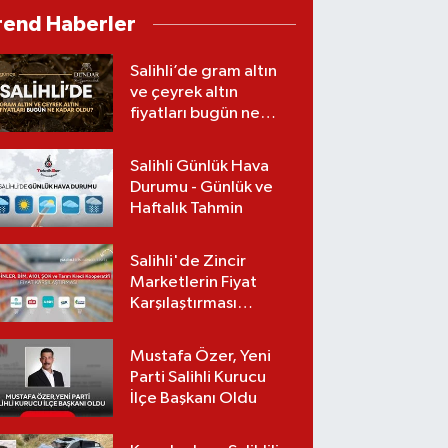
kurtarılamadı
rend Haberler
Salihli’de gram altın
ve çeyrek altın
fiyatları bugün ne
kadar oldu?
(07.08.2026)
Salihli Günlük Hava
Durumu - Günlük ve
Haftalık Tahmin
Salihli'de Zincir
Marketlerin Fiyat
Karşılaştırması
(Güncel Liste)
Mustafa Özer, Yeni
Parti Salihli Kurucu
İlçe Başkanı Oldu