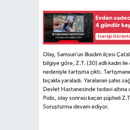
Evden sadece
4 gündür ka
İçeriği Görünt
Olay, Samsun’un İlkadım ilçesi Çat
bilgiye göre, Z.T. (30) adlı kadın ile
nedeniyle tartışma çıktı. Tartışman
bıçakla yaraladı. Yaralanan şahıs sa
Devlet Hastanesinde tedavi altına a
Polis, olay sonrası kaçan şüpheli Z.T
Soruşturma devam ediyor.