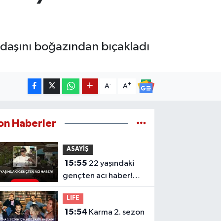
kadaşını boğazından bıçakladı
-
+
A
A
on Haberler
ASAYİŞ
15:55
22 yaşındaki
gençten acı haber!
Yeni aldığı motosiklet
LIFE
sonu oldu
15:54
Karma 2. sezon