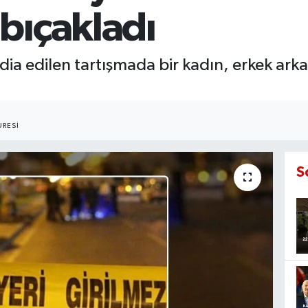
bıçakladı
iddia edilen tartışmada bir kadın, erkek ar
RESI
S