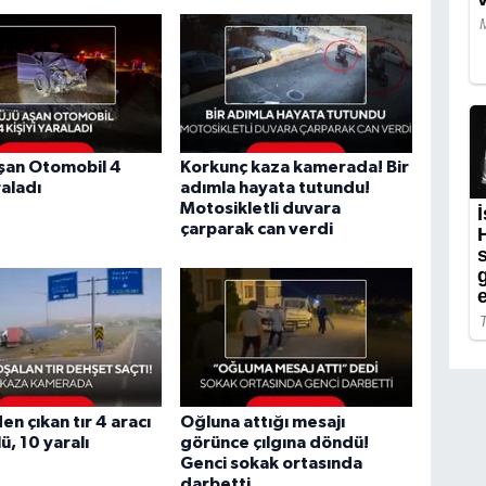
şan Otomobil 4
Korkunç kaza kamerada! Bir
raladı
adımla hayata tutundu!
Motosikletli duvara
çarparak can verdi
en çıkan tır 4 aracı
Oğluna attığı mesajı
lü, 10 yaralı
görünce çılgına döndü!
Genci sokak ortasında
darbetti