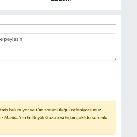
tmiş bulunuyor ve tüm sorumluluğu üstleniyorsunuz.
i - Manisa'nın En Büyük Gazetesi hiçbir şekilde sorumlu