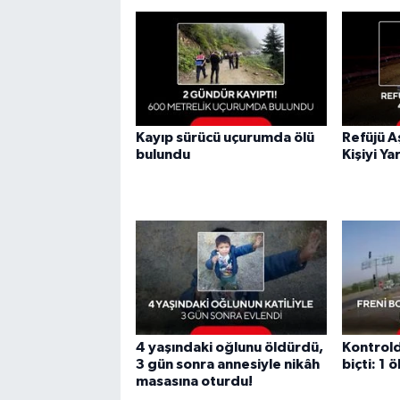
Kayıp sürücü uçurumda ölü
Refüjü A
bulundu
Kişiyi Ya
4 yaşındaki oğlunu öldürdü,
Kontrold
3 gün sonra annesiyle nikâh
biçti: 1 ö
masasına oturdu!