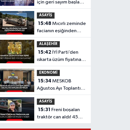
için geri sayım başladı!
Kadroya bomba
ASAYİŞ
isimler dahil oldu
15:48
Mıcırlı zeminde
facianın eşiğinden
dönüldü
ALAŞEHİR
15:42
İYİ Parti’den
ıskarta üzüm fiyatına
tepki 'Üreticinin
EKONOMİ
emeği yok sayılamaz'
15:34
MESKOB
Ağustos Ayı Toplantısı
Salihli’de
ASAYİŞ
Gerçekleştirildi
15:31
Freni boşalan
traktör can aldı! 45
yaşındaki sürücü