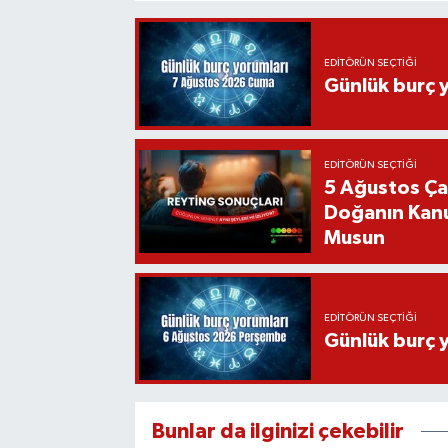
EDITÖRÜN SEÇTIĞI
Günlük burç 
EDITÖRÜN SEÇTIĞI
5 Ağustos Ça
Doğanın Kanu
Musun
EDITÖRÜN SEÇTIĞI
Günlük burç 
Bunlar da ilginizi çekebilir