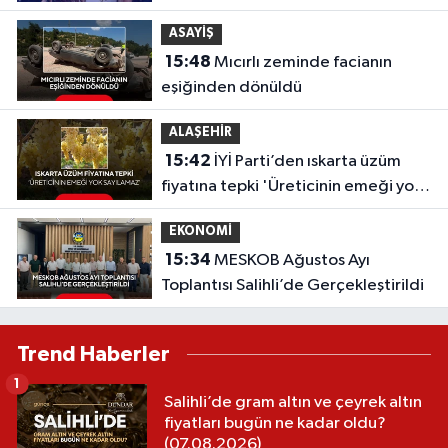
isimler dahil oldu
ASAYİŞ
15:48
Mıcırlı zeminde facianın
eşiğinden dönüldü
ALAŞEHİR
15:42
İYİ Parti’den ıskarta üzüm
fiyatına tepki 'Üreticinin emeği yok
sayılamaz'
EKONOMİ
15:34
MESKOB Ağustos Ayı
Toplantısı Salihli’de Gerçekleştirildi
Trend Haberler
1
Salihli’de gram altın ve çeyrek altın
fiyatları bugün ne kadar oldu?
(07.08.2026)