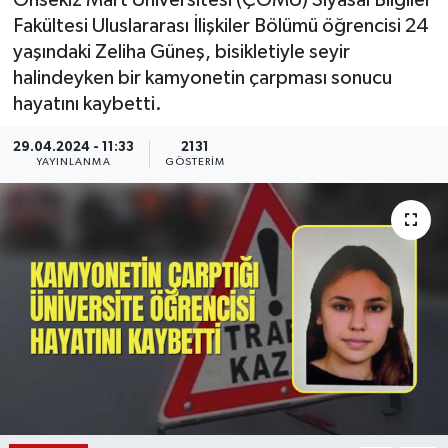
Onsekiz Mart Üniversitesi (ÇOMÜ) Siyasal Bilgiler
Fakültesi Uluslararası İlişkiler Bölümü öğrencisi 24
KÜLTÜR SANAT
SARIGÖL
KÖPRÜBAŞI
EKONOMİ
yaşındaki Zeliha Güneş, bisikletiyle seyir
halindeyken bir kamyonetin çarpması sonucu
YAŞAM
SARUHANLI
KULA
EĞİTİM
hayatını kaybetti.
LIFE
SELENDİ
SALİHLİ
KÜLTÜR SANAT
29.04.2024 - 11:33
2131
YAYINLANMA
GÖSTERIM
KIRKAĞAÇ
SARIGÖL
SPOR
DEMİRCİ
SARUHANLI
YAŞAM
GÖLMARMARA
ŞEHZADELER
LIFE
GÖRDES
SELENDİ
BİLİM VE TEKNOLOJİ
KÖPRÜBAŞI
SOMA
YAZARLAR
SOMA
TURGUTLU
MANİSA'NIN YÖRESEL LEZZETLERİ