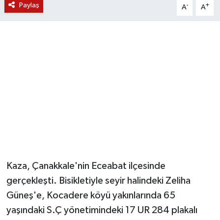
Paylaş
-
+
A
A
YUNUSEMRE
MANİSA'YI KEŞFET
TÜRKİYE'DE TREND HABERLER
ÖZEL HABER
Kaza, Çanakkale'nin Eceabat ilçesinde
gerçekleşti. Bisikletiyle seyir halindeki Zeliha
Güneş'e, Kocadere köyü yakınlarında 65
yaşındaki S.Ç yönetimindeki 17 UR 284 plakalı