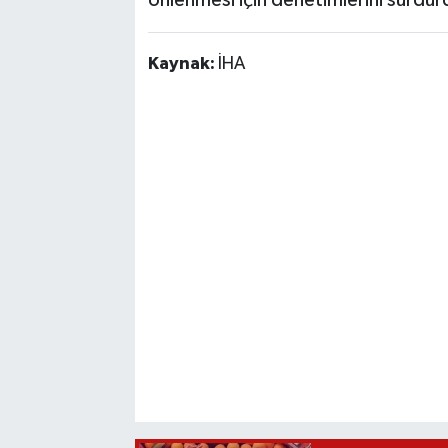
önlenmesi için denetimlerini sürdür
Kaynak:
İHA