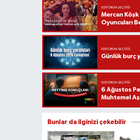
EDITÖRÜN SEÇTIĞI
Mercan Köşk D
Oyuncuları Be
EDITÖRÜN SEÇTIĞI
Günlük burç 
EDITÖRÜN SEÇTIĞI
6 Ağustos Pe
Muhtemel Aşk
Bunlar da ilginizi çekebilir