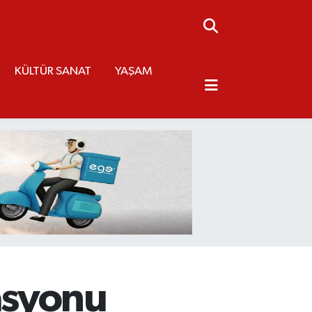
KÜLTÜR SANAT
YAŞAM
asyonu