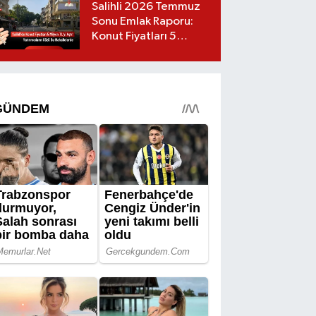
Salihli 2026 Temmuz
Sonu Emlak Raporu:
Konut Fiyatları 5
Milyon TL’yi Geçti,
Yatırımcıların Gözü Bu
Mahallelerde