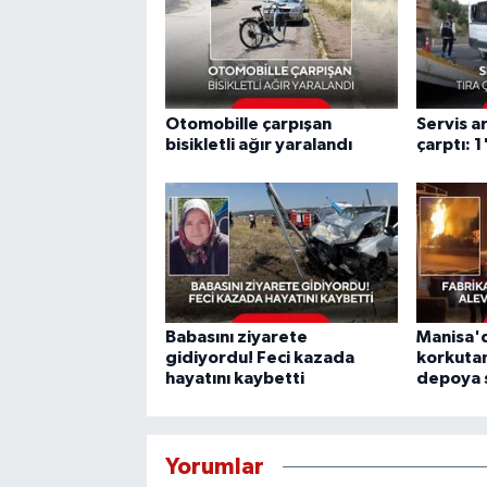
Otomobille çarpışan
Servis a
bisikletli ağır yaralandı
çarptı: 1
Babasını ziyarete
Manisa'
gidiyordu! Feci kazada
korkutan
hayatını kaybetti
depoya s
Yorumlar