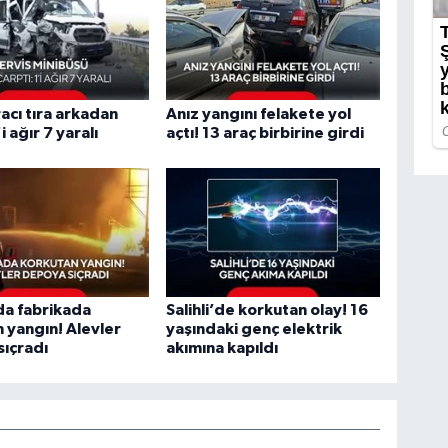
racı tıra arkadan
Anız yangını felakete yol
'i ağır 7 yaralı
açtı! 13 araç birbirine girdi
da fabrikada
Salihli’de korkutan olay! 16
 yangın! Alevler
yaşındaki genç elektrik
ıçradı
akımına kapıldı