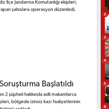
iz İlçe Jandarma Komutanlığı ekipleri,
 yapan şahıslara operasyon düzenledi.
2
3
4
Soruşturma Başlatıldı
5
len 2 şüpheli hakkında adli makamlarca
eri, bölgede izinsiz kazı faaliyetlerinin
6