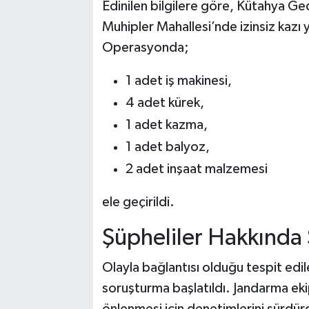
Edinilen bilgilere göre, Kütahya Ged
Muhipler Mahallesi’nde izinsiz kazı
Operasyonda;
1 adet iş makinesi,
4 adet kürek,
1 adet kazma,
1 adet balyoz,
2 adet inşaat malzemesi
ele geçirildi.
Şüpheliler Hakkında 
Olayla bağlantısı olduğu tespit edi
soruşturma başlatıldı. Jandarma ekipl