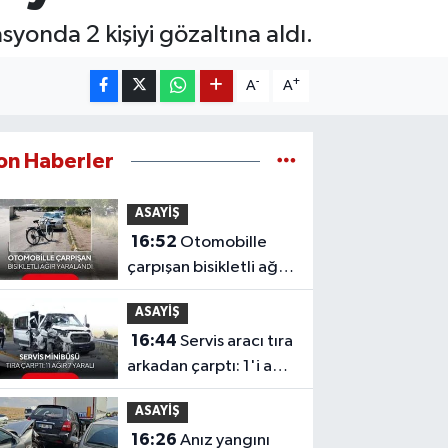
syonda 2 kişiyi gözaltına aldı.
-
+
A
A
on Haberler
ASAYİŞ
16:52
Otomobille
çarpışan bisikletli ağır
yaralandı
ASAYİŞ
16:44
Servis aracı tıra
arkadan çarptı: 1'i ağır
7 yaralı
ASAYİŞ
16:26
Anız yangını