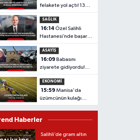
felakete yol açtı! 13
araç birbirine girdi
SAĞLIK
16:14
Özel Salihli
Hastanesi’nde başarılı
işlem: 3 santimetrelik
ASAYİŞ
polip EMR yöntemiyle
16:09
Babasını
alındı
ziyarete gidiyordu!
Feci kazada hayatını
EKONOMİ
kaybetti
15:59
Manisa'da
üzümcünün kulağı
TMO ve TARİŞ’te
rend Haberler
Salihli’de gram altın