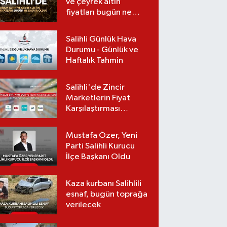
ve çeyrek altın
fiyatları bugün ne
kadar oldu?
(08.08.2026)
Salihli Günlük Hava
Durumu - Günlük ve
Haftalık Tahmin
Salihli'de Zincir
Marketlerin Fiyat
Karşılaştırması
(Güncel Liste)
Mustafa Özer, Yeni
Parti Salihli Kurucu
İlçe Başkanı Oldu
Kaza kurbanı Salihlili
esnaf, bugün toprağa
verilecek