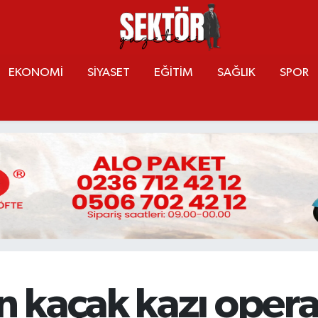
EKONOMİ
SİYASET
EĞİTİM
SAĞLIK
SPOR
 kaçak kazı oper