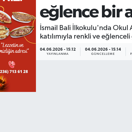
eğlence bir 
KÜLTÜR SANAT
SARIGÖL
KÖPRÜBAŞI
EKONOMİ
YAŞAM
SARUHANLI
KULA
EĞİTİM
İsmail Bali İlkokulu'nda Okul
katılımıyla renkli ve eğlencel
LIFE
SELENDİ
SALİHLİ
KÜLTÜR SANAT
04.06.2026 - 15:12
04.06.2026 - 15:14
YAYINLANMA
GÜNCELLEME
KIRKAĞAÇ
SARIGÖL
SPOR
DEMİRCİ
SARUHANLI
YAŞAM
GÖLMARMARA
ŞEHZADELER
LIFE
GÖRDES
SELENDİ
BİLİM VE TEKNOLOJİ
KÖPRÜBAŞI
SOMA
YAZARLAR
SOMA
TURGUTLU
MANİSA'NIN YÖRESEL LEZZETLERİ