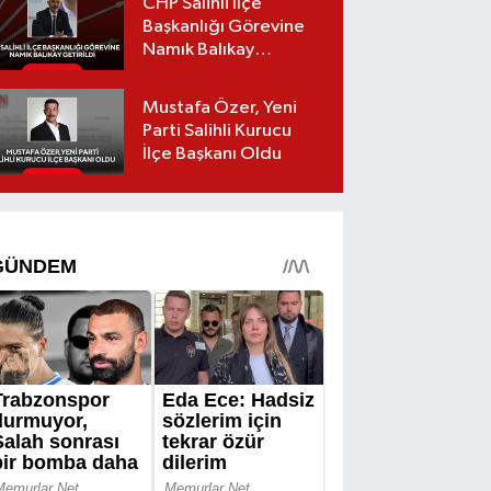
CHP Salihli İlçe
Başkanlığı Görevine
Namık Balıkay
Getirildi
Mustafa Özer, Yeni
Parti Salihli Kurucu
İlçe Başkanı Oldu