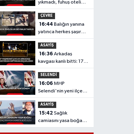
yıkmadı, fuhuş oteli
oldu
ÇEVRE
16:44
Balığın yanına
yatınca herkes şaşırdı!
Oltaya takılan 190
ASAYİŞ
santimlik dev yayın
16:36
Arkadaş
balığı
kavgası kanlı bitti: 17
yaşındaki çocuk
SELENDİ
sırtından bıçaklandı
16:06
MHP
Selendi'nin yeni ilçe
başkanı Hafize Gürcan
ASAYİŞ
oldu
15:42
Sağlık
camiasını yasa boğan
acı haber: Genç