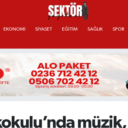
EKONOMİ
SİYASET
EĞİTİM
SAĞLIK
SPOR
İlkokulu’nda müzik