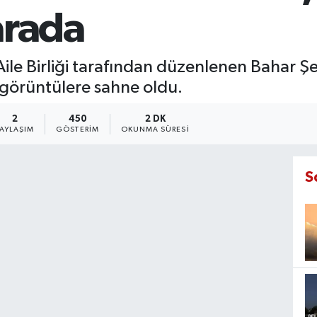
arada
 Aile Birliği tarafından düzenlenen Bahar Ş
i görüntülere sahne oldu.
2
450
2 DK
PAYLAŞIM
GÖSTERIM
OKUNMA SÜRESI
S