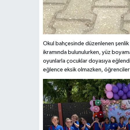
Okul bahçesinde düzenlenen şenli
ikramında bulunulurken, yüz boyama et
oyunlarla çocuklar doyasıya eğlend
eğlence eksik olmazken, öğrencileri