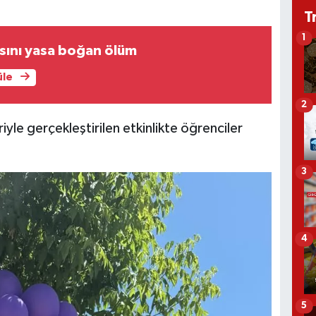
T
1
sını yasa boğan ölüm
üle
2
yle gerçekleştirilen etkinlikte öğrenciler
3
4
5