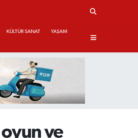
KÜLTÜR SANAT
YAŞAM
, oyun ve