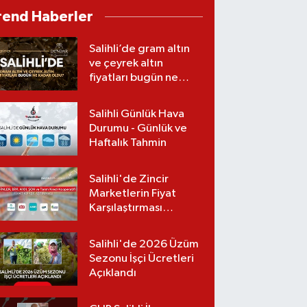
doktor denizde
rend Haberler
boğuldu
Salihli’de gram altın
ve çeyrek altın
fiyatları bugün ne
kadar oldu?
(06.08.2026)
Salihli Günlük Hava
Durumu - Günlük ve
Haftalık Tahmin
Salihli'de Zincir
Marketlerin Fiyat
Karşılaştırması
(Güncel Liste)
Salihli'de 2026 Üzüm
Sezonu İşçi Ücretleri
Açıklandı