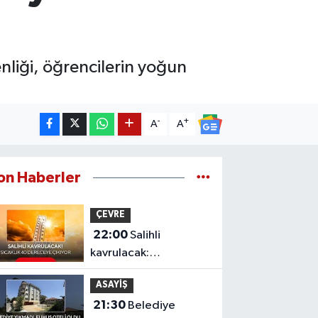
enliği, öğrencilerin yoğun
-
+
A
A
on Haberler
ÇEVRE
22:00
Salihli
kavrulacak:
Termometreler 40
ASAYİŞ
dereceyi gösterecek
21:30
Belediye