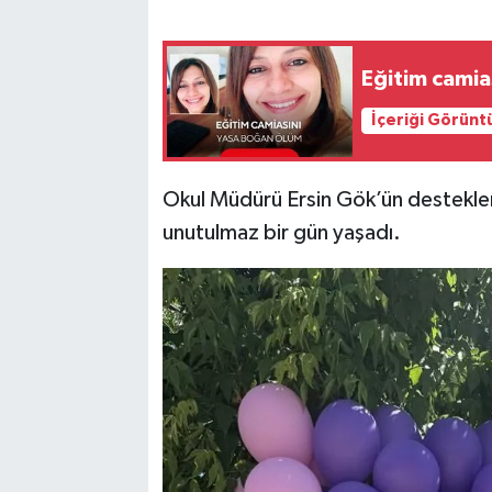
Eğitim camia
İçeriği Görünt
Okul Müdürü Ersin Gök’ün destekleri
unutulmaz bir gün yaşadı.