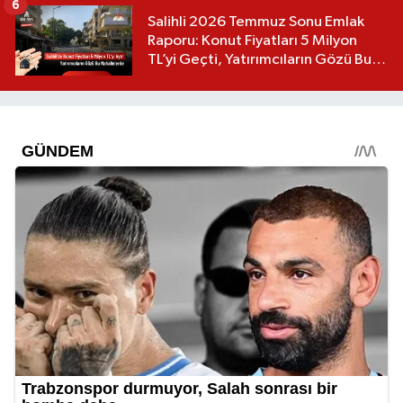
6
Salihli 2026 Temmuz Sonu Emlak
Raporu: Konut Fiyatları 5 Milyon
TL’yi Geçti, Yatırımcıların Gözü Bu
Mahallelerde