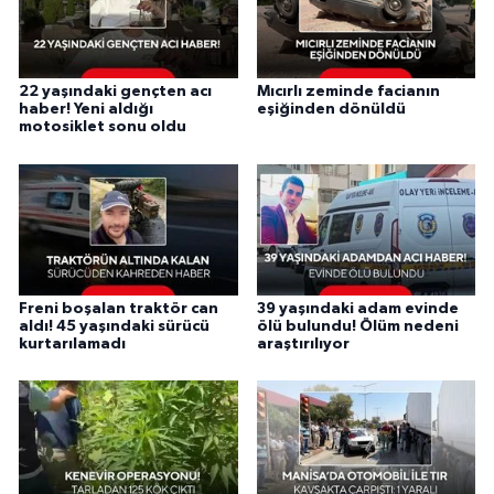
22 yaşındaki gençten acı
Mıcırlı zeminde facianın
haber! Yeni aldığı
eşiğinden dönüldü
motosiklet sonu oldu
Freni boşalan traktör can
39 yaşındaki adam evinde
aldı! 45 yaşındaki sürücü
ölü bulundu! Ölüm nedeni
kurtarılamadı
araştırılıyor