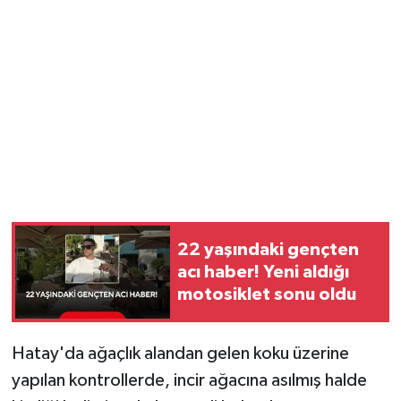
YUNUSEMRE
MANİSA'YI KEŞFET
TÜRKİYE'DE TREND HABERLER
ÖZEL HABER
22 yaşındaki gençten
acı haber! Yeni aldığı
motosiklet sonu oldu
Hatay'da ağaçlık alandan gelen koku üzerine
yapılan kontrollerde, incir ağacına asılmış halde