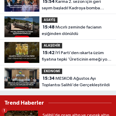
15:54
Karma 2. sezon için geri
sayım başladı! Kadroya bomba
isimler dahil oldu
ASAYİŞ
15:48
Mıcırlı zeminde facianın
eşiğinden dönüldü
ALAŞEHİR
15:42
İYİ Parti’den ıskarta üzüm
fiyatına tepki 'Üreticinin emeği yok
sayılamaz'
EKONOMİ
15:34
MESKOB Ağustos Ayı
Toplantısı Salihli’de Gerçekleştirildi
Trend Haberler
1
Salihli’de gram altın ve çeyrek altın