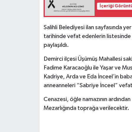
İçeriği Görünt
Salihli Belediyesi ilan sayfasında ye
tarihinde vefat edenlerin listesinde 
paylaşıldı.
Demirci ilçesi Üşümüş Mahallesi sak
Fadime Karacaoğlu ile Yaşar ve Must
Kadriye, Arda ve Eda İnceel’in baba
anneanneleri “Sabriye İnceel” vefat
Cenazesi, öğle namazının ardından
Mezarlığında toprağa verilecektir.