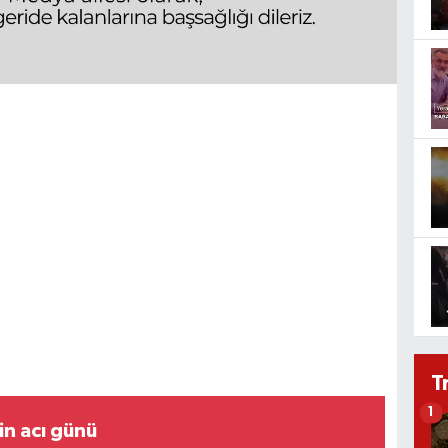
T
1
in acı günü