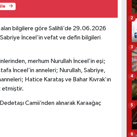
üle
2
r alan bilgilere göre Salihli’de 29.06.2026
Sabriye İnceel’in vefat ve defin bilgileri
3
inlerinden, merhum Nurullah İnceel’in eşi;
afa İnceel’in anneleri; Nurullah, Sabriye,
4
anneleri; Hatice Karataş ve Bahar Kıvrak’ın
 etmiştir.
 Dedetaşı Camii’nden alınarak Karaağaç
5
6