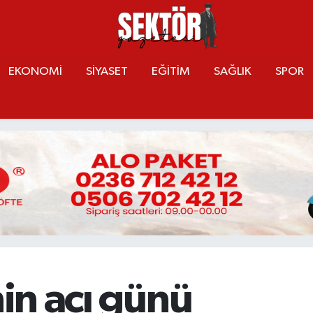
EKONOMİ
SİYASET
EĞİTİM
SAĞLIK
SPOR
nin acı günü