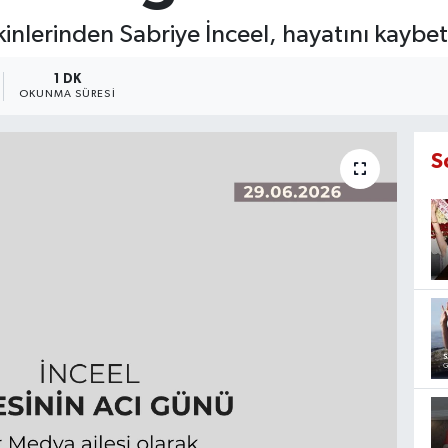
nlerinden Sabriye İnceel, hayatını kaybett
1 DK
OKUNMA SÜRESI
S