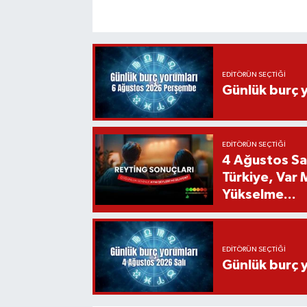
EDITÖRÜN SEÇTIĞI
Günlük burç 
EDITÖRÜN SEÇTIĞI
4 Ağustos Sal
Türkiye, Var
Yükselme...
EDITÖRÜN SEÇTIĞI
Günlük burç 