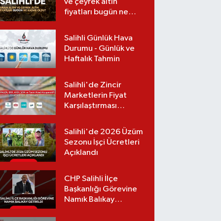
ve çeyrek altın
fiyatları bugün ne
kadar oldu?
(06.08.2026)
Salihli Günlük Hava
Durumu - Günlük ve
Haftalık Tahmin
Salihli'de Zincir
Marketlerin Fiyat
Karşılaştırması
(Güncel Liste)
Salihli'de 2026 Üzüm
Sezonu İşçi Ücretleri
Açıklandı
CHP Salihli İlçe
Başkanlığı Görevine
Namık Balıkay
Getirildi