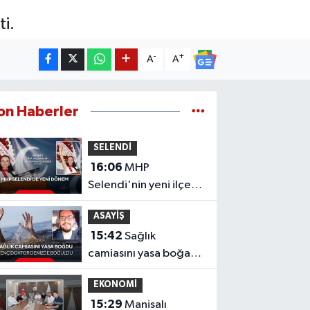
i.
-
+
A
A
on Haberler
SELENDİ
16:06
MHP
Selendi'nin yeni ilçe
başkanı Hafize Gürcan
ASAYİŞ
oldu
15:42
Sağlık
camiasını yasa boğan
acı haber: Genç
EKONOMİ
doktor denizde
15:29
Manisalı
boğuldu