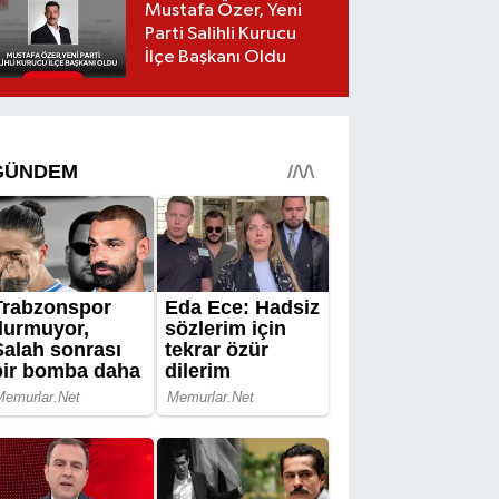
Mustafa Özer, Yeni
Parti Salihli Kurucu
İlçe Başkanı Oldu