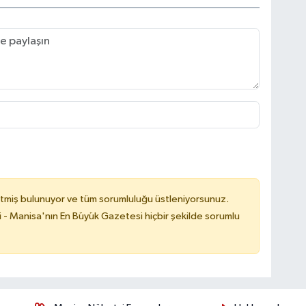
tmiş bulunuyor ve tüm sorumluluğu üstleniyorsunuz.
i - Manisa'nın En Büyük Gazetesi hiçbir şekilde sorumlu