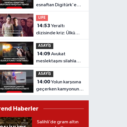
esnaftan Digitürk'e
fahiş fiyat isyanı
LIFE
14:53
Yeraltı
dizisinde kriz: Ülkü
Hilal Çiftçi'nin
ASAYİŞ
babasından Hakan
14:09
Avukat
Çelebi ve OnTalent
meslektaşını silahla
Menajerlik hakkında
vurdu: 1 ağır yaralı
suç duyurusu
ASAYİŞ
14:00
Yolun karşısına
geçerken kamyonun
çarptığı yaşlı adam
hayatını kaybetti
rend Haberler
Salihli’de gram altın