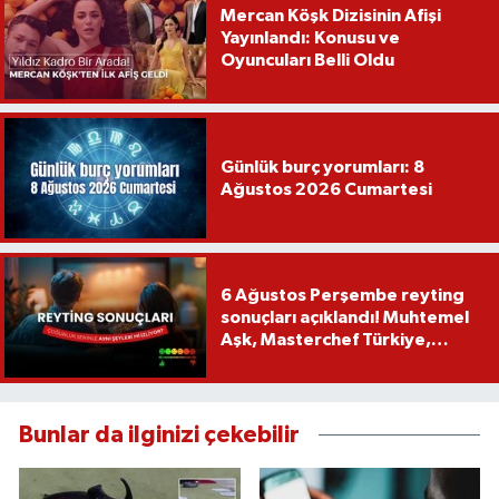
Mercan Köşk Dizisinin Afişi
Yayınlandı: Konusu ve
Oyuncuları Belli Oldu
Günlük burç yorumları: 8
Ağustos 2026 Cumartesi
6 Ağustos Perşembe reyting
sonuçları açıklandı! Muhtemel
Aşk, Masterchef Türkiye,
Recep İvedik
Bunlar da ilginizi çekebilir