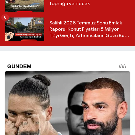
toprağa verilecek
6
Salihli 2026 Temmuz Sonu Emlak
Raporu: Konut Fiyatları 5 Milyon
TL’yi Geçti, Yatırımcıların Gözü Bu
Mahallelerde