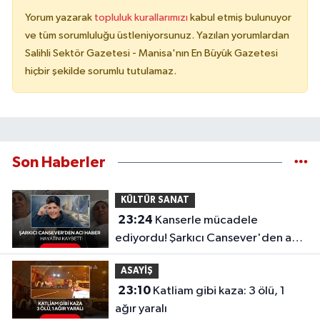
Yorum yazarak
topluluk kurallarımızı
kabul etmiş bulunuyor
ve tüm sorumluluğu üstleniyorsunuz. Yazılan yorumlardan
Salihli Sektör Gazetesi - Manisa'nın En Büyük Gazetesi
hiçbir şekilde sorumlu tutulamaz.
Son Haberler
KÜLTÜR SANAT
23:24
Kanserle mücadele
ediyordu! Şarkıcı Cansever'den acı
haber, hayatını kaybetti
ASAYİŞ
23:10
Katliam gibi kaza: 3 ölü, 1
ağır yaralı