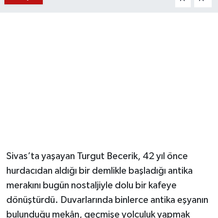
YUNUSEMRE
MANİSA'YI KEŞFET
TÜRKİYE'DE TREND HABERLER
ÖZEL HABER
Sivas’ta yaşayan Turgut Becerik, 42 yıl önce
hurdacıdan aldığı bir demlikle başladığı antika
merakını bugün nostaljiyle dolu bir kafeye
dönüştürdü. Duvarlarında binlerce antika eşyanın
bulunduğu mekân, geçmişe yolculuk yapmak