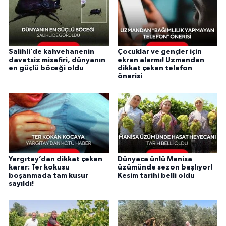
Salihli’de kahvehanenin
Çocuklar ve gençler için
davetsiz misafiri, dünyanın
ekran alarmı! Uzmandan
en güçlü böceği oldu
dikkat çeken telefon
önerisi
Yargıtay’dan dikkat çeken
Dünyaca ünlü Manisa
karar: Ter kokusu
üzümünde sezon başlıyor!
boşanmada tam kusur
Kesim tarihi belli oldu
sayıldı!