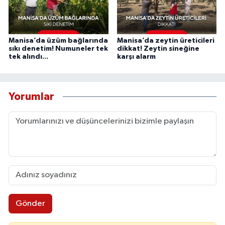
Manisa’da üzüm bağlarında
Manisa’da zeytin üreticileri
sıkı denetim! Numuneler tek
dikkat! Zeytin sineğine
tek alındı...
karşı alarm
Yorumlar
Gönder