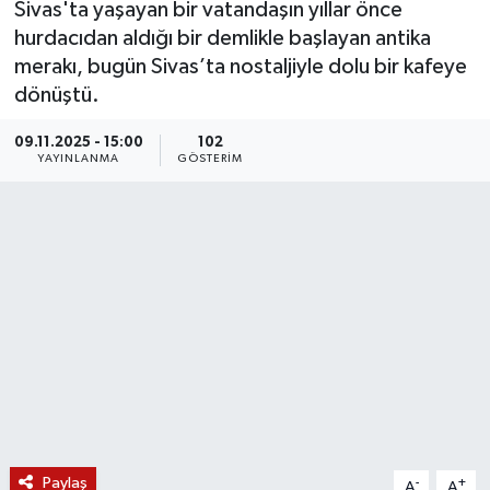
Sivas'ta yaşayan bir vatandaşın yıllar önce
hurdacıdan aldığı bir demlikle başlayan antika
KÜLTÜR SANAT
SARIGÖL
KÖPRÜBAŞI
EKONOMİ
merakı, bugün Sivas’ta nostaljiyle dolu bir kafeye
dönüştü.
YAŞAM
SARUHANLI
KULA
EĞİTİM
09.11.2025 - 15:00
102
LIFE
SELENDİ
SALİHLİ
KÜLTÜR SANAT
YAYINLANMA
GÖSTERIM
KIRKAĞAÇ
SARIGÖL
SPOR
DEMİRCİ
SARUHANLI
YAŞAM
GÖLMARMARA
ŞEHZADELER
LIFE
GÖRDES
SELENDİ
BİLİM VE TEKNOLOJİ
KÖPRÜBAŞI
SOMA
YAZARLAR
Paylaş
SOMA
TURGUTLU
MANİSA'NIN YÖRESEL LEZZETLERİ
-
+
A
A