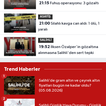
21:15
Fuhuş operasyonu: 3 gözaltı
ASAYİŞ
21:00
Silahlı kavga can aldı: 1 ölü, 1
yaralı
SALİHLİ
19:52
İlksen Özalper'in gözaltına
alınmasına Salihli'den sert tepki
Trend Haberler
1
Salihli’de gram altın ve çeyrek altın
fiyatları bugün ne kadar oldu?
(05.08.2026)
2
Salihli Günlük Hava Durumu - Günlük