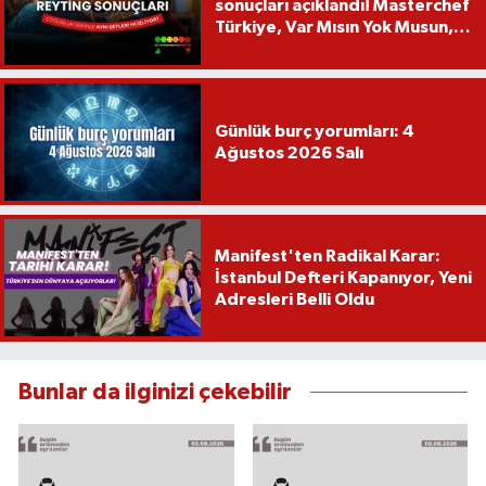
sonuçları açıklandı! Masterchef
Türkiye, Var Mısın Yok Musun,
Köy Düğünü, Yükselme...
Günlük burç yorumları: 4
Ağustos 2026 Salı
Manifest'ten Radikal Karar:
İstanbul Defteri Kapanıyor, Yeni
Adresleri Belli Oldu
Bunlar da ilginizi çekebilir