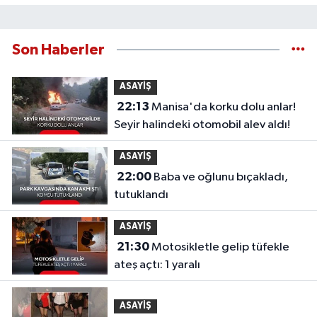
Son Haberler
ASAYİŞ
22:13
Manisa'da korku dolu anlar!
Seyir halindeki otomobil alev aldı!
ASAYİŞ
22:00
Baba ve oğlunu bıçakladı,
tutuklandı
ASAYİŞ
21:30
Motosikletle gelip tüfekle
ateş açtı: 1 yaralı
ASAYİŞ