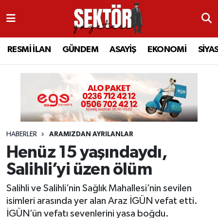
RESMİ İLAN
MANİSA
RESMİ İLAN
MANİSA
Manisa Nöbetçi Eczaneler
RESMİ İLAN
GÜNDEM
ASAYİŞ
EKONOMİ
SİYA
GÜNDEM
TURGUTLU
MANİSA İLÇELERİ
AHMETLİ
Manisa Hava Durumu
ASAYİŞ
AHMETLİ
AKHİSAR
ARAMIZDAN AYRILANLAR
Manisa Namaz Vakitleri
EKONOMİ
AKHİSAR
ALAŞEHİR
BİR ZAMANLAR SALİHLİ
Manisa Trafik Yoğunluk Haritası
HABERLER
ARAMIZDAN AYRILANLAR
SİYASET
ALAŞEHİR
DEMİRCİ
SİZİN SESİNİZ
Süper Lig Puan Durumu ve Fikstür
Henüz 15 yaşındaydı,
EĞİTİM
KULA
GÖLMARMARA
GÜNDEM
Tüm Manşetler
Salihli’yi üzen ölüm
SAĞLIK
YUNUSEMRE
GÖRDES
ASAYİŞ
Son Dakika Haberleri
Salihli ve Salihli’nin Sağlık Mahallesi’nin sevilen
isimleri arasında yer alan Araz İGÜN vefat etti.
SPOR
ŞEHZADELER
KIRKAĞAÇ
SİYASET
Haber Arşivi
İGÜN’ün vefatı sevenlerini yasa boğdu.