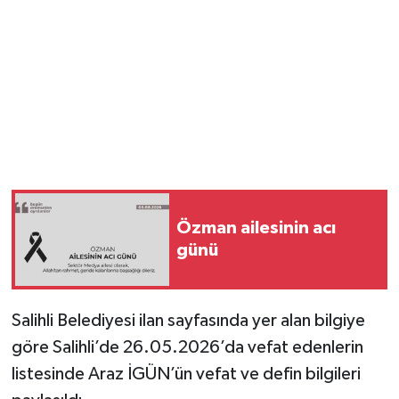
YUNUSEMRE
MANİSA'YI KEŞFET
TÜRKİYE'DE TREND HABERLER
ÖZEL HABER
Özman ailesinin acı
günü
Salihli Belediyesi ilan sayfasında yer alan bilgiye
göre Salihli’de 26.05.2026’da vefat edenlerin
listesinde Araz İGÜN’ün vefat ve defin bilgileri