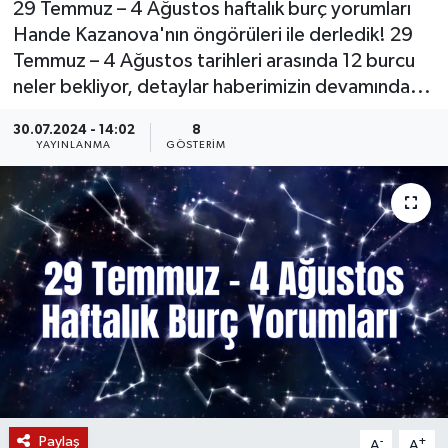
29 Temmuz – 4 Ağustos haftalık burç yorumları
Hande Kazanova'nın öngörüleri ile derledik! 29
KÜLTÜR SANAT
SARIGÖL
KÖPRÜBAŞI
EKONOMİ
Temmuz – 4 Ağustos tarihleri arasında 12 burcu
neler bekliyor, detaylar haberimizin devamında...
YAŞAM
SARUHANLI
KULA
EĞİTİM
30.07.2024 - 14:02
8
LIFE
SELENDİ
SALİHLİ
KÜLTÜR SANAT
YAYINLANMA
GÖSTERIM
KIRKAĞAÇ
SARIGÖL
SPOR
DEMİRCİ
SARUHANLI
YAŞAM
GÖLMARMARA
ŞEHZADELER
LIFE
GÖRDES
SELENDİ
BİLİM VE TEKNOLOJİ
KÖPRÜBAŞI
SOMA
YAZARLAR
Paylaş
SOMA
TURGUTLU
MANİSA'NIN YÖRESEL LEZZETLERİ
-
+
A
A