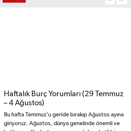
YUNUSEMRE
MANİSA'YI KEŞFET
TÜRKİYE'DE TREND HABERLER
ÖZEL HABER
Haftalık Burç Yorumları (29 Temmuz
– 4 Ağustos)
Bu hafta Temmuz'u geride bırakıp Ağustos ayına
giriyoruz. Ağustos, dünya genelinde önemli ve