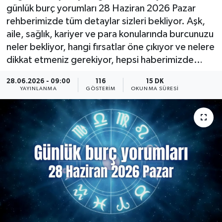
günlük burç yorumları 28 Haziran 2026 Pazar
KÜLTÜR SANAT
SARIGÖL
KÖPRÜBAŞI
EKONOMİ
rehberimizde tüm detaylar sizleri bekliyor. Aşk,
aile, sağlık, kariyer ve para konularında burcunuzu
YAŞAM
SARUHANLI
KULA
EĞİTİM
neler bekliyor, hangi fırsatlar öne çıkıyor ve nelere
dikkat etmeniz gerekiyor, hepsi haberimizde…
LIFE
SELENDİ
SALİHLİ
KÜLTÜR SANAT
28.06.2026 - 09:00
116
15 DK
YAYINLANMA
GÖSTERIM
OKUNMA SÜRESI
KIRKAĞAÇ
SARIGÖL
SPOR
DEMİRCİ
SARUHANLI
YAŞAM
GÖLMARMARA
ŞEHZADELER
LIFE
GÖRDES
SELENDİ
BİLİM VE TEKNOLOJİ
KÖPRÜBAŞI
SOMA
YAZARLAR
SOMA
TURGUTLU
MANİSA'NIN YÖRESEL LEZZETLERİ