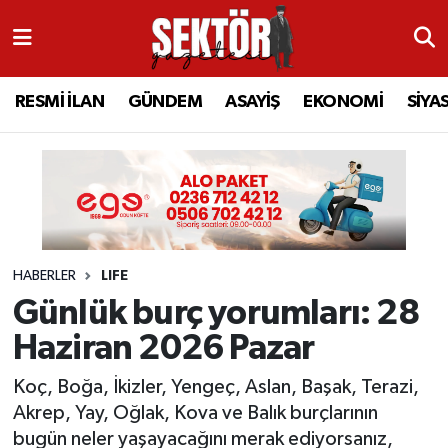
RESMİ İLAN
MANİSA
RESMİ İLAN
MANİSA
Manisa Nöbetçi Eczaneler
RESMİ İLAN
GÜNDEM
ASAYİŞ
EKONOMİ
SİYA
GÜNDEM
TURGUTLU
MANİSA İLÇELERİ
AHMETLİ
Manisa Hava Durumu
ASAYİŞ
AHMETLİ
AKHİSAR
ARAMIZDAN AYRILANLAR
Manisa Namaz Vakitleri
EKONOMİ
AKHİSAR
ALAŞEHİR
BİR ZAMANLAR SALİHLİ
Manisa Trafik Yoğunluk Haritası
HABERLER
LIFE
SİYASET
ALAŞEHİR
DEMİRCİ
SİZİN SESİNİZ
Süper Lig Puan Durumu ve Fikstür
Günlük burç yorumları: 28
EĞİTİM
KULA
GÖLMARMARA
GÜNDEM
Tüm Manşetler
Haziran 2026 Pazar
SAĞLIK
YUNUSEMRE
GÖRDES
ASAYİŞ
Son Dakika Haberleri
Koç, Boğa, İkizler, Yengeç, Aslan, Başak, Terazi,
Akrep, Yay, Oğlak, Kova ve Balık burçlarının
SPOR
ŞEHZADELER
KIRKAĞAÇ
SİYASET
Haber Arşivi
bugün neler yaşayacağını merak ediyorsanız,