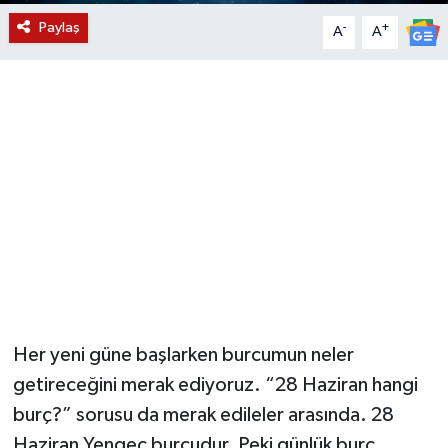
Paylaş
-
+
A
A
YUNUSEMRE
MANİSA'YI KEŞFET
TÜRKİYE'DE TREND HABERLER
ÖZEL HABER
Her yeni güne başlarken burcumun neler
getireceğini merak ediyoruz. “28 Haziran hangi
burç?” sorusu da merak edileler arasında. 28
Haziran Yengeç burcudur. Peki günlük burç