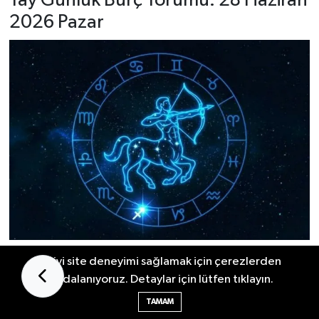
Yay Günlük Burç Yorumu: 28 Haziran
2026 Pazar
En iyi site deneyimi sağlamak için çerezlerden
Sevgili Yay,
güne küçük aksilikler ya da
faydalanıyoruz. Detaylar için lütfen tıklayın.
planlarında yaşanabilecek gecikmelerle
TAMAM
başlayabilirsin.