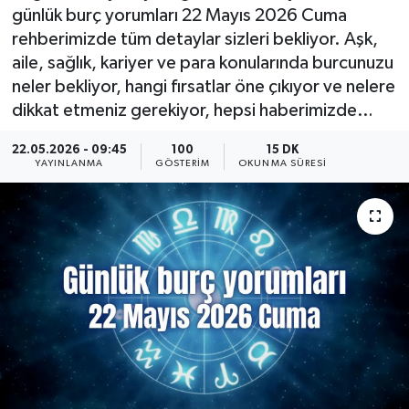
günlük burç yorumları 22 Mayıs 2026 Cuma
KÜLTÜR SANAT
SARIGÖL
KÖPRÜBAŞI
EKONOMİ
rehberimizde tüm detaylar sizleri bekliyor. Aşk,
aile, sağlık, kariyer ve para konularında burcunuzu
YAŞAM
SARUHANLI
KULA
EĞİTİM
neler bekliyor, hangi fırsatlar öne çıkıyor ve nelere
dikkat etmeniz gerekiyor, hepsi haberimizde…
LIFE
SELENDİ
SALİHLİ
KÜLTÜR SANAT
22.05.2026 - 09:45
100
15 DK
YAYINLANMA
GÖSTERIM
OKUNMA SÜRESI
KIRKAĞAÇ
SARIGÖL
SPOR
DEMİRCİ
SARUHANLI
YAŞAM
GÖLMARMARA
ŞEHZADELER
LIFE
GÖRDES
SELENDİ
BİLİM VE TEKNOLOJİ
KÖPRÜBAŞI
SOMA
YAZARLAR
SOMA
TURGUTLU
MANİSA'NIN YÖRESEL LEZZETLERİ