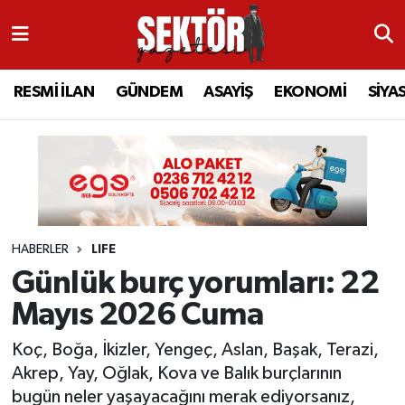
RESMİ İLAN
MANİSA
RESMİ İLAN
MANİSA
Manisa Nöbetçi Eczaneler
RESMİ İLAN
GÜNDEM
ASAYİŞ
EKONOMİ
SİYA
GÜNDEM
TURGUTLU
MANİSA İLÇELERİ
AHMETLİ
Manisa Hava Durumu
ASAYİŞ
AHMETLİ
AKHİSAR
ARAMIZDAN AYRILANLAR
Manisa Namaz Vakitleri
EKONOMİ
AKHİSAR
ALAŞEHİR
BİR ZAMANLAR SALİHLİ
Manisa Trafik Yoğunluk Haritası
HABERLER
LIFE
SİYASET
ALAŞEHİR
DEMİRCİ
SİZİN SESİNİZ
Süper Lig Puan Durumu ve Fikstür
Günlük burç yorumları: 22
EĞİTİM
KULA
GÖLMARMARA
GÜNDEM
Tüm Manşetler
Mayıs 2026 Cuma
SAĞLIK
YUNUSEMRE
GÖRDES
ASAYİŞ
Son Dakika Haberleri
Koç, Boğa, İkizler, Yengeç, Aslan, Başak, Terazi,
Akrep, Yay, Oğlak, Kova ve Balık burçlarının
SPOR
ŞEHZADELER
KIRKAĞAÇ
SİYASET
Haber Arşivi
bugün neler yaşayacağını merak ediyorsanız,