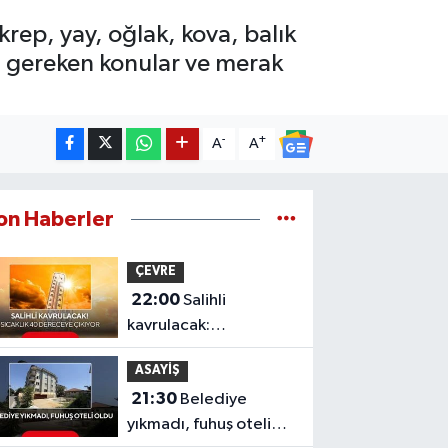
rep, yay, oğlak, kova, balık
i gereken konular ve merak
-
+
A
A
on Haberler
ÇEVRE
22:00
Salihli
kavrulacak:
Termometreler 40
ASAYİŞ
dereceyi gösterecek
21:30
Belediye
yıkmadı, fuhuş oteli