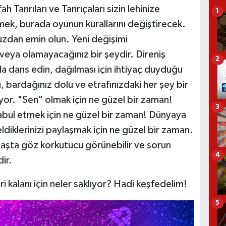
h Tanrıları ve Tanrıçaları sizin lehinize
1
ek, burada oyunun kurallarını değiştirecek.
zdan emin olun. Yeni değişimi
z veya olamayacağınız bir şeydir. Direniş
2
la dans edin, dağılması için ihtiyaç duyduğu
lu, bardağınız dolu ve etrafınızdaki her şey bir
nüyor. "Sen" olmak için ne güzel bir zaman!
3
abul etmek için ne güzel bir zaman! Dünyaya
diklerinizi paylaşmak için ne güzel bir zaman.
başta göz korkutucu görünebilir ve sorun
4
ir.
i kalanı için neler saklıyor? Hadi keşfedelim!
5