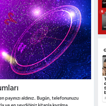
6
umları
 payınızı aldınız. Bugün, telefonunuzu
a ve en sevdiğiniz kitapla kıvrılma