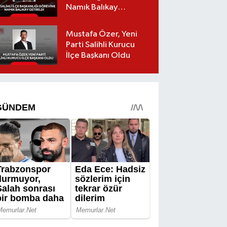
Namık Balıkay
Getirildi
Mustafa Özer, Yeni
Parti Salihli Kurucu
İlçe Başkanı Oldu