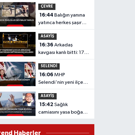
oldu
ÇEVRE
16:44
Balığın yanına
yatınca herkes şaşırdı!
Oltaya takılan 190
ASAYİŞ
santimlik dev yayın
16:36
Arkadaş
balığı
kavgası kanlı bitti: 17
yaşındaki çocuk
SELENDİ
sırtından bıçaklandı
16:06
MHP
Selendi'nin yeni ilçe
başkanı Hafize Gürcan
ASAYİŞ
oldu
15:42
Sağlık
camiasını yasa boğan
acı haber: Genç
doktor denizde
rend Haberler
boğuldu