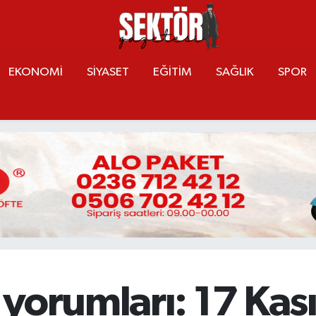
EKONOMİ
SİYASET
EĞİTİM
SAĞLIK
SPOR
 yorumları: 17 Ka