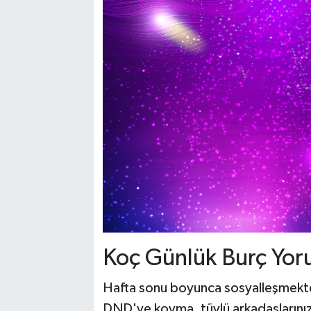
Koç Günlük Burç Yor
Hafta sonu boyunca sosyalleşmekten
DND'ye koyma, tüylü arkadaşlarınızl