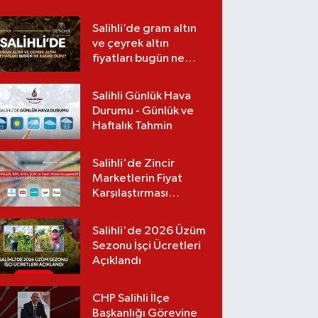
Salihli’de gram altın
ve çeyrek altın
fiyatları bugün ne
kadar oldu?
(06.08.2026)
Salihli Günlük Hava
Durumu - Günlük ve
Haftalık Tahmin
Salihli'de Zincir
Marketlerin Fiyat
Karşılaştırması
(Güncel Liste)
Salihli'de 2026 Üzüm
Sezonu İşçi Ücretleri
Açıklandı
CHP Salihli İlçe
Başkanlığı Görevine