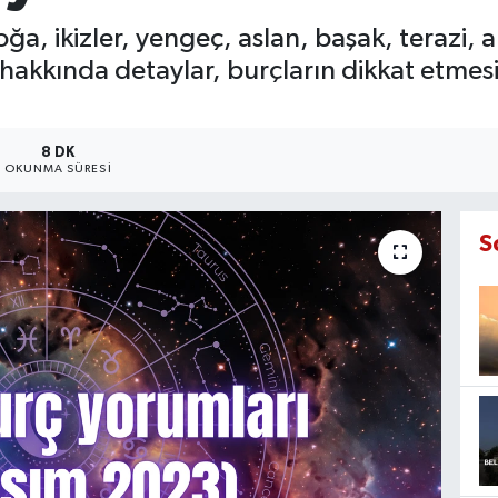
, ikizler, yengeç, aslan, başak, terazi, ak
 hakkında detaylar, burçların dikkat etmes
8 DK
OKUNMA SÜRESI
S