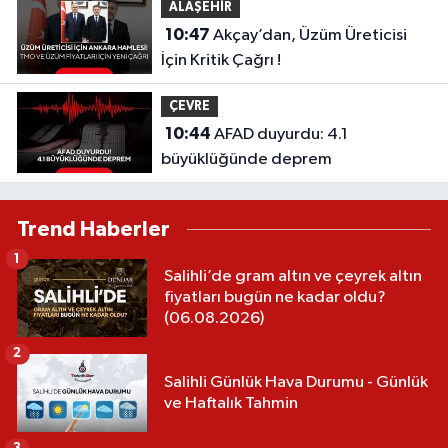
ALAŞEHİR
10:47
Akçay’dan, Üzüm Üreticisi
İçin Kritik Çağrı !
ÇEVRE
10:44
AFAD duyurdu: 4.1
büyüklüğünde deprem
Trend Haberler
1
Salihli’de gram altın ve çeyrek altın
fiyatları bugün ne kadar oldu?
(06.08.2026)
2
Salihli Günlük Hava Durumu - Günlük
ve Haftalık Tahmin