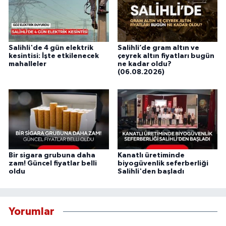
Salihli'de 4 gün elektrik
Salihli’de gram altın ve
kesintisi: İşte etkilenecek
çeyrek altın fiyatları bugün
mahalleler
ne kadar oldu?
(06.08.2026)
Bir sigara grubuna daha
Kanatlı üretiminde
zam! Güncel fiyatlar belli
biyogüvenlik seferberliği
oldu
Salihli'den başladı
Yorumlar