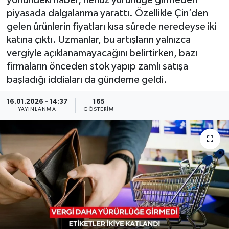
yönündeki haber, henüz yürürlüğe girmeden
piyasada dalgalanma yarattı. Özellikle Çin’den
KÜLTÜR SANAT
SARIGÖL
KÖPRÜBAŞI
EKONOMİ
gelen ürünlerin fiyatları kısa sürede neredeyse iki
katına çıktı. Uzmanlar, bu artışların yalnızca
YAŞAM
SARUHANLI
KULA
EĞİTİM
vergiyle açıklanamayacağını belirtirken, bazı
firmaların önceden stok yapıp zamlı satışa
LIFE
SELENDİ
SALİHLİ
KÜLTÜR SANAT
başladığı iddiaları da gündeme geldi.
KIRKAĞAÇ
SARIGÖL
SPOR
16.01.2026 - 14:37
165
YAYINLANMA
GÖSTERIM
DEMİRCİ
SARUHANLI
YAŞAM
GÖLMARMARA
ŞEHZADELER
LIFE
GÖRDES
SELENDİ
BİLİM VE TEKNOLOJİ
KÖPRÜBAŞI
SOMA
YAZARLAR
SOMA
TURGUTLU
MANİSA'NIN YÖRESEL LEZZETLERİ