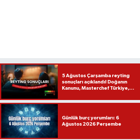
5 Ağustos Çarşamba reyting
sonuçları açıklandı! Doğanın
Kanunu, Masterchef Türkiye,
Var Mısın Yok Musun
Günlük burç yorumları: 6
Ağustos 2026 Perşembe