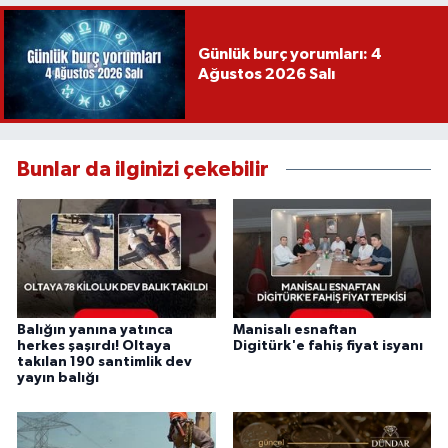
Günlük burç yorumları: 4
Ağustos 2026 Salı
Bunlar da ilginizi çekebilir
Balığın yanına yatınca
Manisalı esnaftan
herkes şaşırdı! Oltaya
Digitürk'e fahiş fiyat isyanı
takılan 190 santimlik dev
yayın balığı