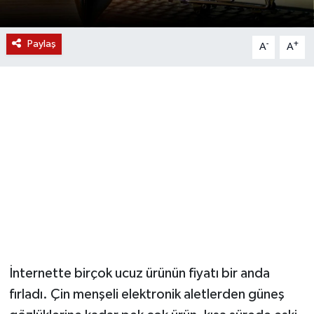
YUNUSEMRE
MANİSA'YI KEŞFET
Paylaş
-
+
A
A
TÜRKİYE'DE TREND HABERLER
ÖZEL HABER
İnternette birçok ucuz ürünün fiyatı bir anda
fırladı. Çin menşeli elektronik aletlerden güneş