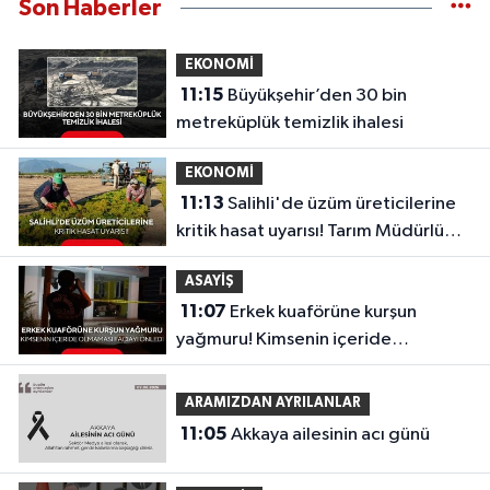
Son Haberler
EKONOMİ
11:15
Büyükşehir’den 30 bin
metreküplük temizlik ihalesi
EKONOMİ
11:13
Salihli'de üzüm üreticilerine
kritik hasat uyarısı! Tarım Müdürlüğü
tek tek açıkladı
ASAYİŞ
11:07
Erkek kuaförüne kurşun
yağmuru! Kimsenin içeride
olmaması faciayı önledi
ARAMIZDAN AYRILANLAR
11:05
Akkaya ailesinin acı günü