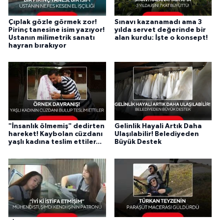
Çıplak gözle görmek zor!
Sınavı kazanamadı ama 3
Pirinç tanesine isim yazıyor!
yılda servet değerinde bir
Ustanın milimetrik sanatı
alan kurdu: İşte o konsept!
hayran bırakıyor
"İnsanlık ölmemiş" dedirten
Gelinlik Hayali Artık Daha
hareket! Kaybolan cüzdanı
Ulaşılabilir! Belediyeden
yaşlı kadına teslim ettiler...
Büyük Destek