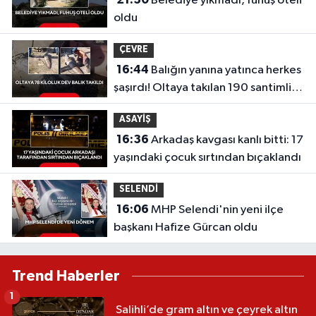
Belediye yıkmadı, fuhuş oteli
oldu
ÇEVRE
16:44
Balığın yanına yatınca herkes
şaşırdı! Oltaya takılan 190 santimlik
dev yayın balığı
ASAYİŞ
16:36
Arkadaş kavgası kanlı bitti: 17
yaşındaki çocuk sırtından bıçaklandı
SELENDİ
16:06
MHP Selendi'nin yeni ilçe
başkanı Hafize Gürcan oldu
Trend Haberler
1
Salihli’de gram altın ve çeyrek altın