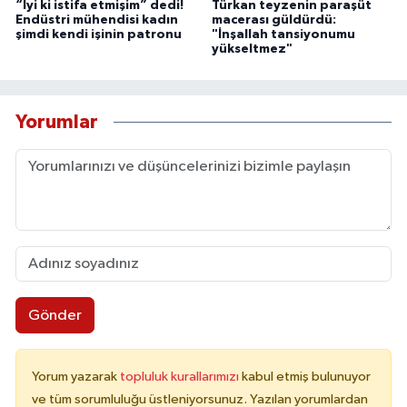
“İyi ki istifa etmişim” dedi!
Türkan teyzenin paraşüt
Endüstri mühendisi kadın
macerası güldürdü:
şimdi kendi işinin patronu
"İnşallah tansiyonumu
yükseltmez"
Yorumlar
Gönder
Yorum yazarak
topluluk kurallarımızı
kabul etmiş bulunuyor
ve tüm sorumluluğu üstleniyorsunuz. Yazılan yorumlardan