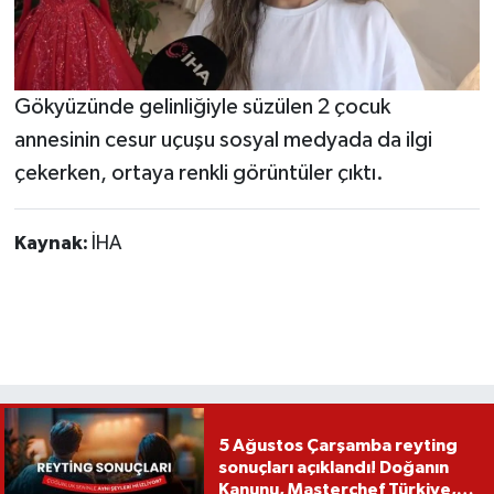
Gökyüzünde gelinliğiyle süzülen 2 çocuk
annesinin cesur uçuşu sosyal medyada da ilgi
çekerken, ortaya renkli görüntüler çıktı.
Kaynak:
İHA
5 Ağustos Çarşamba reyting
sonuçları açıklandı! Doğanın
Kanunu, Masterchef Türkiye,