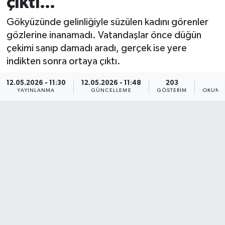
çıktı...
KÜLTÜR SANAT
SARIGÖL
KÖPRÜBAŞI
EKONOMİ
Gökyüzünde gelinliğiyle süzülen kadını görenler
gözlerine inanamadı. Vatandaşlar önce düğün
YAŞAM
SARUHANLI
KULA
EĞİTİM
çekimi sanıp damadı aradı, gerçek ise yere
indikten sonra ortaya çıktı.
LIFE
SELENDİ
SALİHLİ
KÜLTÜR SANAT
12.05.2026 - 11:30
12.05.2026 - 11:48
203
2
YAYINLANMA
GÜNCELLEME
GÖSTERIM
OKUNMA
KIRKAĞAÇ
SARIGÖL
SPOR
DEMİRCİ
SARUHANLI
YAŞAM
GÖLMARMARA
ŞEHZADELER
LIFE
GÖRDES
SELENDİ
BİLİM VE TEKNOLOJİ
KÖPRÜBAŞI
SOMA
YAZARLAR
SOMA
TURGUTLU
MANİSA'NIN YÖRESEL LEZZETLERİ