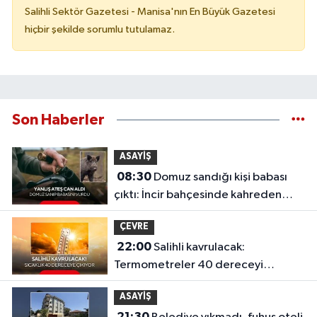
Salihli Sektör Gazetesi - Manisa'nın En Büyük Gazetesi
hiçbir şekilde sorumlu tutulamaz.
Son Haberler
ASAYİŞ
08:30
Domuz sandığı kişi babası
çıktı: İncir bahçesinde kahreden
facia
ÇEVRE
22:00
Salihli kavrulacak:
Termometreler 40 dereceyi
gösterecek
ASAYİŞ
21:30