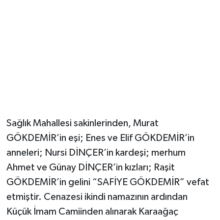
YUNUSEMRE
MANİSA'YI KEŞFET
TÜRKİYE'DE TREND HABERLER
ÖZEL HABER
Sağlık Mahallesi sakinlerinden, Murat
GÖKDEMİR’in eşi; Enes ve Elif GÖKDEMİR’in
anneleri; Nursi DİNÇER’in kardeşi; merhum
Ahmet ve Günay DİNÇER’in kızları; Raşit
GÖKDEMİR’in gelini “SAFİYE GÖKDEMİR” vefat
etmiştir. Cenazesi ikindi namazının ardından
Küçük İmam Camiinden alınarak Karaağaç