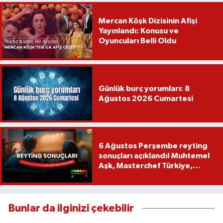
Mercan Köşk Dizisinin Afişi
Yayınlandı: Konusu ve
Oyuncuları Belli Oldu
Günlük burç yorumları: 8
Ağustos 2026 Cumartesi
6 Ağustos Perşembe reyting
sonuçları açıklandı! Muhtemel
Aşk, Masterchef Türkiye,
Recep İvedik
Bunlar da ilginizi çekebilir