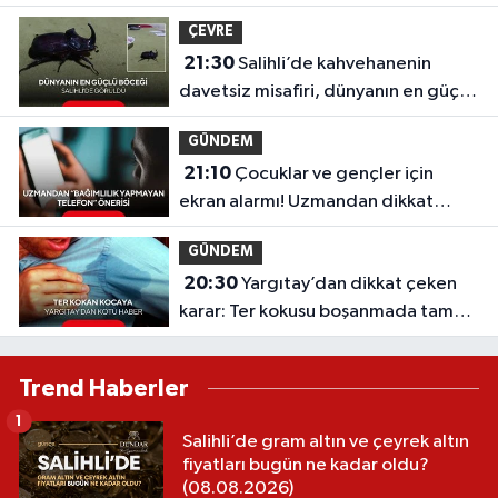
ÇEVRE
21:30
Salihli’de kahvehanenin
davetsiz misafiri, dünyanın en güçlü
böceği oldu
GÜNDEM
21:10
Çocuklar ve gençler için
ekran alarmı! Uzmandan dikkat
çeken telefon önerisi
GÜNDEM
20:30
Yargıtay’dan dikkat çeken
karar: Ter kokusu boşanmada tam
kusur sayıldı!
Trend Haberler
1
Salihli’de gram altın ve çeyrek altın
fiyatları bugün ne kadar oldu?
(08.08.2026)