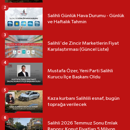
2
Salihli Günlük Hava Durumu - Günlük
ve Haftalık Tahmin
3
Salihli'de Zincir Marketlerin Fiyat
Karşılaştırması (Güncel Liste)
4
Mustafa Özer, Yeni Parti Salihli
Kurucu İlçe Başkanı Oldu
5
Kaza kurbanı Salihlili esnaf, bugün
toprağa verilecek
6
Salihli 2026 Temmuz Sonu Emlak
Raporu: Konut Fiyatları 5 Milyon