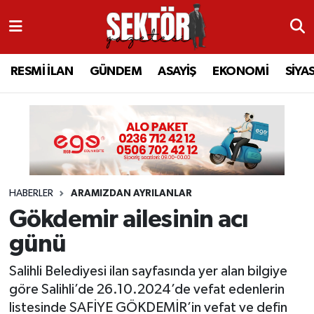
RESMİ İLAN
MANİSA
RESMİ İLAN
MANİSA
Manisa Nöbetçi Eczaneler
RESMİ İLAN
GÜNDEM
ASAYİŞ
EKONOMİ
SİYA
GÜNDEM
TURGUTLU
MANİSA İLÇELERİ
AHMETLİ
Manisa Hava Durumu
ASAYİŞ
AHMETLİ
AKHİSAR
ARAMIZDAN AYRILANLAR
Manisa Namaz Vakitleri
EKONOMİ
AKHİSAR
ALAŞEHİR
BİR ZAMANLAR SALİHLİ
Manisa Trafik Yoğunluk Haritası
HABERLER
ARAMIZDAN AYRILANLAR
SİYASET
ALAŞEHİR
DEMİRCİ
SİZİN SESİNİZ
Süper Lig Puan Durumu ve Fikstür
Gökdemir ailesinin acı
EĞİTİM
KULA
GÖLMARMARA
GÜNDEM
Tüm Manşetler
günü
SAĞLIK
YUNUSEMRE
GÖRDES
ASAYİŞ
Son Dakika Haberleri
Salihli Belediyesi ilan sayfasında yer alan bilgiye
göre Salihli’de 26.10.2024’de vefat edenlerin
SPOR
ŞEHZADELER
KIRKAĞAÇ
SİYASET
Haber Arşivi
listesinde SAFİYE GÖKDEMİR’in vefat ve defin