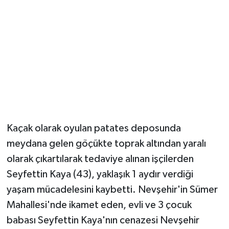
YUNUSEMRE
MANİSA'YI KEŞFET
TÜRKİYE'DE TREND HABERLER
ÖZEL HABER
Kaçak olarak oyulan patates deposunda
meydana gelen göçükte toprak altından yaralı
olarak çıkartılarak tedaviye alınan işçilerden
Seyfettin Kaya (43), yaklaşık 1 aydır verdiği
yaşam mücadelesini kaybetti. Nevşehir'in Sümer
Mahallesi'nde ikamet eden, evli ve 3 çocuk
babası Seyfettin Kaya'nın cenazesi Nevşehir