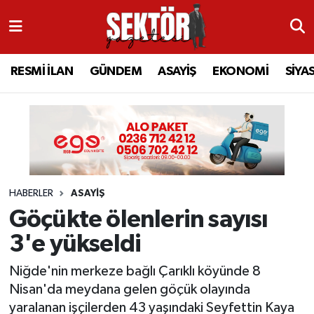
RESMİ İLAN
MANİSA
RESMİ İLAN
MANİSA
Manisa Nöbetçi Eczaneler
RESMİ İLAN
GÜNDEM
ASAYİŞ
EKONOMİ
SİYA
GÜNDEM
TURGUTLU
MANİSA İLÇELERİ
AHMETLİ
Manisa Hava Durumu
ASAYİŞ
AHMETLİ
AKHİSAR
ARAMIZDAN AYRILANLAR
Manisa Namaz Vakitleri
EKONOMİ
AKHİSAR
ALAŞEHİR
BİR ZAMANLAR SALİHLİ
Manisa Trafik Yoğunluk Haritası
HABERLER
ASAYİŞ
SİYASET
ALAŞEHİR
DEMİRCİ
SİZİN SESİNİZ
Süper Lig Puan Durumu ve Fikstür
Göçükte ölenlerin sayısı
EĞİTİM
KULA
GÖLMARMARA
GÜNDEM
Tüm Manşetler
3'e yükseldi
SAĞLIK
YUNUSEMRE
GÖRDES
ASAYİŞ
Son Dakika Haberleri
Niğde'nin merkeze bağlı Çarıklı köyünde 8
Nisan'da meydana gelen göçük olayında
SPOR
ŞEHZADELER
KIRKAĞAÇ
SİYASET
Haber Arşivi
yaralanan işçilerden 43 yaşındaki Seyfettin Kaya