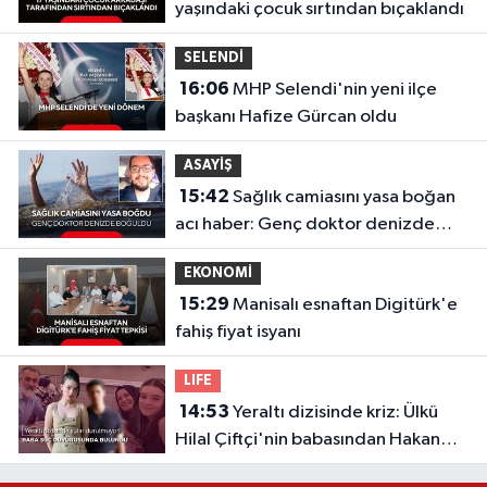
yaşındaki çocuk sırtından bıçaklandı
SELENDİ
16:06
MHP Selendi'nin yeni ilçe
başkanı Hafize Gürcan oldu
ASAYİŞ
15:42
Sağlık camiasını yasa boğan
acı haber: Genç doktor denizde
boğuldu
EKONOMİ
15:29
Manisalı esnaftan Digitürk'e
fahiş fiyat isyanı
LIFE
14:53
Yeraltı dizisinde kriz: Ülkü
Hilal Çiftçi'nin babasından Hakan
Çelebi ve OnTalent Menajerlik