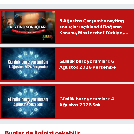
5 Ağustos Çarşamba reyting
sonuçları açıklandı! Doğanın
Kanunu, Masterchef Türkiye,
Var Mısın Yok Musun
Günlük burç yorumları: 6
Ağustos 2026 Perşembe
Günlük burç yorumları: 4
Ağustos 2026 Salı
Bunlar da ilginizi çekebilir