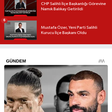
CHP Salihli İlçe Başkanlığı Görevine
Namık Balıkay Getirildi
6
Mustafa Özer, Yeni Parti Salihli
Kurucu İlçe Başkanı Oldu