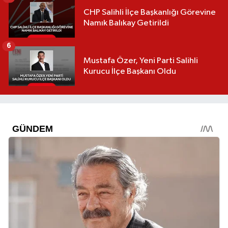
CHP Salihli İlçe Başkanlığı Görevine
Namık Balıkay Getirildi
6
Mustafa Özer, Yeni Parti Salihli
Kurucu İlçe Başkanı Oldu