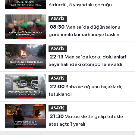
öldürdü, 5 yaşındaki çocuğu
yaraladı
ASAYİŞ
08:30
Manisa'da düğün salonu
görünümlü kumarhaneye baskın
ASAYİŞ
22:13
Manisa'da korku dolu anlar!
Seyir halindeki otomobil alev aldı!
ASAYİŞ
22:00
Baba ve oğlunu bıçakladı,
tutuklandı
ASAYİŞ
21:30
Motosikletle gelip tüfekle
ateş açtı: 1 yaralı