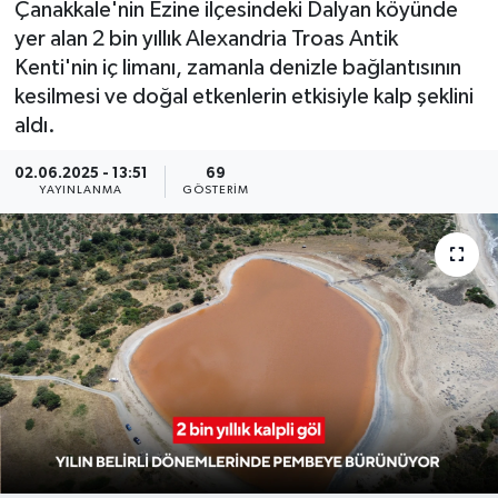
Çanakkale'nin Ezine ilçesindeki Dalyan köyünde
yer alan 2 bin yıllık Alexandria Troas Antik
KÜLTÜR SANAT
SARIGÖL
KÖPRÜBAŞI
EKONOMİ
Kenti'nin iç limanı, zamanla denizle bağlantısının
kesilmesi ve doğal etkenlerin etkisiyle kalp şeklini
YAŞAM
SARUHANLI
KULA
EĞİTİM
aldı.
LIFE
SELENDİ
SALİHLİ
KÜLTÜR SANAT
02.06.2025 - 13:51
69
YAYINLANMA
GÖSTERIM
KIRKAĞAÇ
SARIGÖL
SPOR
DEMİRCİ
SARUHANLI
YAŞAM
GÖLMARMARA
ŞEHZADELER
LIFE
GÖRDES
SELENDİ
BİLİM VE TEKNOLOJİ
KÖPRÜBAŞI
SOMA
YAZARLAR
SOMA
TURGUTLU
MANİSA'NIN YÖRESEL LEZZETLERİ