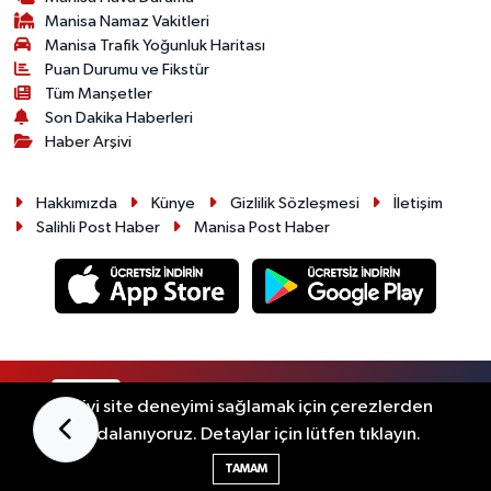
Manisa Namaz Vakitleri
Manisa Trafik Yoğunluk Haritası
Puan Durumu ve Fikstür
Tüm Manşetler
Son Dakika Haberleri
Haber Arşivi
Hakkımızda
Künye
Gizlilik Sözleşmesi
İletişim
Salihli Post Haber
Manisa Post Haber
RSS
Copyright © 2026. Her hakkı saklıdır.
En iyi site deneyimi sağlamak için çerezlerden
faydalanıyoruz. Detaylar için lütfen tıklayın.
Haber Yazılımı:
TE Bilişim
TAMAM