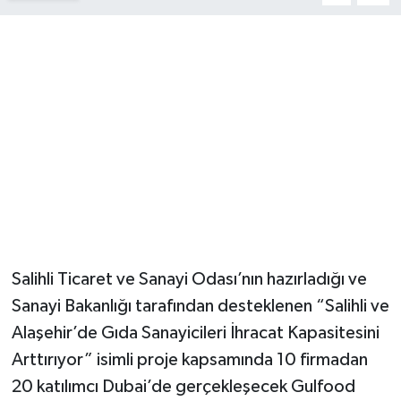
YUNUSEMRE
MANİSA'YI KEŞFET
TÜRKİYE'DE TREND HABERLER
ÖZEL HABER
Salihli Ticaret ve Sanayi Odası’nın hazırladığı ve
Sanayi Bakanlığı tarafından desteklenen “Salihli ve
Alaşehir’de Gıda Sanayicileri İhracat Kapasitesini
Arttırıyor” isimli proje kapsamında 10 firmadan
20 katılımcı Dubai’de gerçekleşecek Gulfood