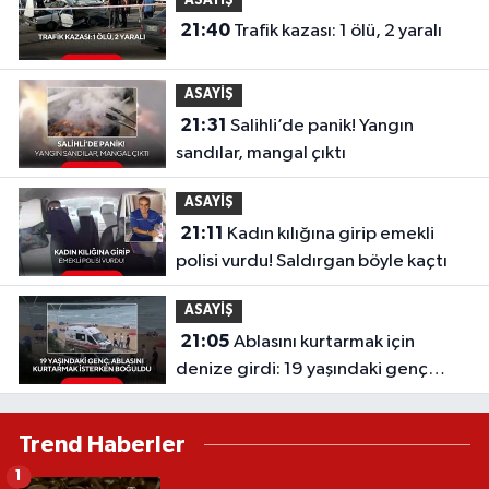
ASAYİŞ
21:40
Trafik kazası: 1 ölü, 2 yaralı
ASAYİŞ
21:31
Salihli’de panik! Yangın
sandılar, mangal çıktı
ASAYİŞ
21:11
Kadın kılığına girip emekli
polisi vurdu! Saldırgan böyle kaçtı
ASAYİŞ
21:05
Ablasını kurtarmak için
denize girdi: 19 yaşındaki genç
hayatını kaybetti
Trend Haberler
1