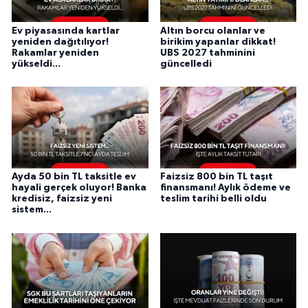
Ev piyasasında kartlar
Altın borcu olanlar ve
yeniden dağıtılıyor!
birikim yapanlar dikkat!
Rakamlar yeniden
UBS 2027 tahminini
yükseldi...
güncelledi
Ayda 50 bin TL taksitle ev
Faizsiz 800 bin TL taşıt
hayali gerçek oluyor! Banka
finansmanı! Aylık ödeme ve
kredisiz, faizsiz yeni
teslim tarihi belli oldu
sistem...