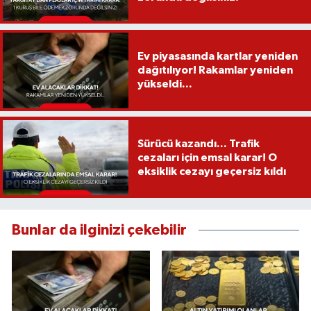
Ev piyasasında kartlar yeniden
dağıtılıyor! Rakamlar yeniden
yükseldi...
Sürücü kazandı... Trafik
cezaları için emsal karar! O
eksiklik cezayı geçersiz kıldı
Bunlar da ilginizi çekebilir