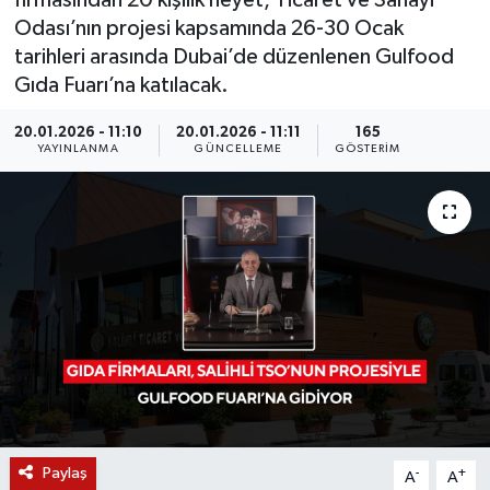
firmasından 20 kişilik heyet, Ticaret ve Sanayi
Odası’nın projesi kapsamında 26-30 Ocak
KÜLTÜR SANAT
SARIGÖL
KÖPRÜBAŞI
EKONOMİ
tarihleri arasında Dubai’de düzenlenen Gulfood
Gıda Fuarı’na katılacak.
YAŞAM
SARUHANLI
KULA
EĞİTİM
20.01.2026 - 11:10
20.01.2026 - 11:11
165
LIFE
SELENDİ
SALİHLİ
KÜLTÜR SANAT
YAYINLANMA
GÜNCELLEME
GÖSTERIM
KIRKAĞAÇ
SARIGÖL
SPOR
DEMİRCİ
SARUHANLI
YAŞAM
GÖLMARMARA
ŞEHZADELER
LIFE
GÖRDES
SELENDİ
BİLİM VE TEKNOLOJİ
KÖPRÜBAŞI
SOMA
YAZARLAR
Paylaş
-
+
A
A
SOMA
TURGUTLU
MANİSA'NIN YÖRESEL LEZZETLERİ