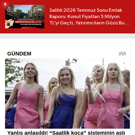
6
Salihli 2026 Temmuz Sonu Emlak
Raporu: Konut Fiyatları 5 Milyon
TL’yi Geçti, Yatırımcıların Gözü Bu
Mahallelerde