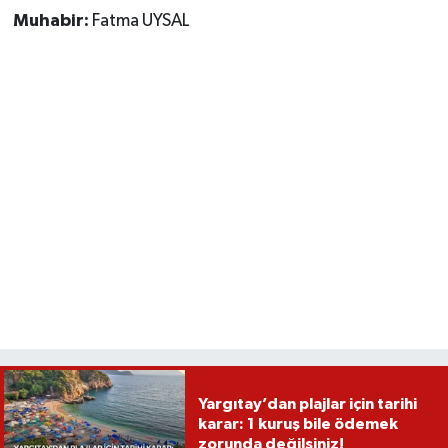
Muhabir:
Fatma UYSAL
Yargıtay’dan plajlar için tarihi
karar: 1 kuruş bile ödemek
zorunda değilsiniz!