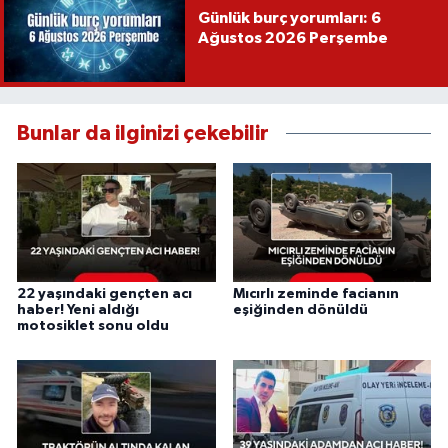
Günlük burç yorumları: 6
Ağustos 2026 Perşembe
Bunlar da ilginizi çekebilir
22 yaşındaki gençten acı
Mıcırlı zeminde facianın
haber! Yeni aldığı
eşiğinden dönüldü
motosiklet sonu oldu