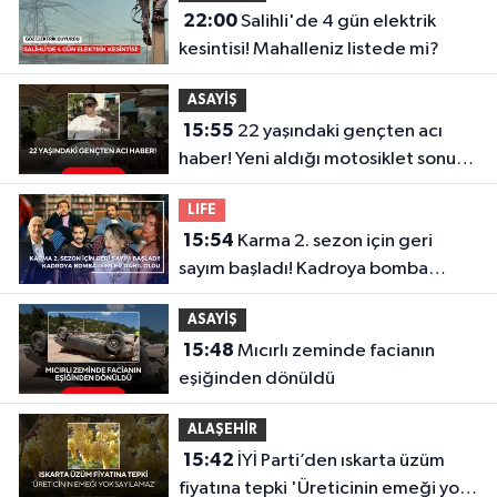
22:00
Salihli'de 4 gün elektrik
kesintisi! Mahalleniz listede mi?
ASAYİŞ
15:55
22 yaşındaki gençten acı
haber! Yeni aldığı motosiklet sonu
oldu
LIFE
15:54
Karma 2. sezon için geri
sayım başladı! Kadroya bomba
isimler dahil oldu
ASAYİŞ
15:48
Mıcırlı zeminde facianın
eşiğinden dönüldü
ALAŞEHİR
15:42
İYİ Parti’den ıskarta üzüm
fiyatına tepki 'Üreticinin emeği yok