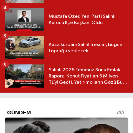
4
Mustafa Özer, Yeni Parti Salihli
Kurucu İlçe Başkanı Oldu
5
Kaza kurbanı Salihlili esnaf, bugün
toprağa verilecek
6
Salihli 2026 Temmuz Sonu Emlak
Raporu: Konut Fiyatları 5 Milyon
TL’yi Geçti, Yatırımcıların Gözü Bu
Mahallelerde