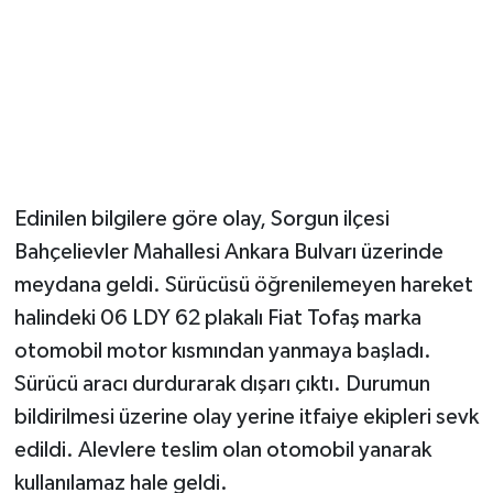
YUNUSEMRE
MANİSA'YI KEŞFET
TÜRKİYE'DE TREND HABERLER
ÖZEL HABER
Edinilen bilgilere göre olay, Sorgun ilçesi
Bahçelievler Mahallesi Ankara Bulvarı üzerinde
meydana geldi. Sürücüsü öğrenilemeyen hareket
halindeki 06 LDY 62 plakalı Fiat Tofaş marka
otomobil motor kısmından yanmaya başladı.
Sürücü aracı durdurarak dışarı çıktı. Durumun
bildirilmesi üzerine olay yerine itfaiye ekipleri sevk
edildi. Alevlere teslim olan otomobil yanarak
kullanılamaz hale geldi.