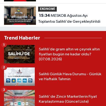
sayılamaz'
EKONOMİ
15:34
MESKOB Ağustos Ayı
Toplantısı Salihli’de Gerçekleştirildi
Trend Haberler
1
Salihli’de gram altın ve çeyrek altın
fiyatları bugün ne kadar oldu?
(07.08.2026)
2
Salihli Günlük Hava Durumu - Günlük
ve Haftalık Tahmin
3
Salihli'de Zincir Marketlerin Fiyat
Karşılaştırması (Güncel Liste)