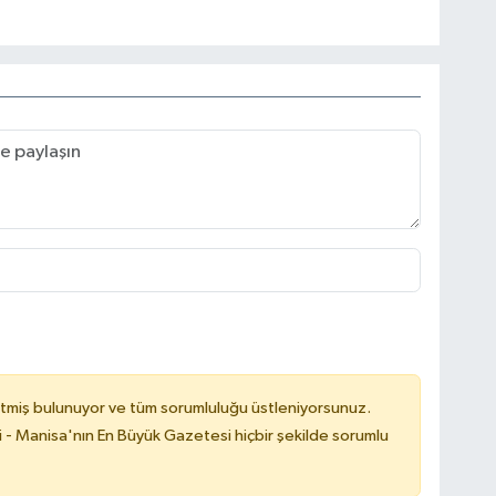
tmiş bulunuyor ve tüm sorumluluğu üstleniyorsunuz.
i - Manisa'nın En Büyük Gazetesi hiçbir şekilde sorumlu