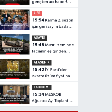
gençten acı haber!
Yeni aldığı motosiklet
LIFE
sonu oldu
15:54
Karma 2. sezon
için geri sayım başladı!
Kadroya bomba
ASAYİŞ
isimler dahil oldu
15:48
Mıcırlı zeminde
facianın eşiğinden
dönüldü
ALAŞEHİR
15:42
İYİ Parti’den
ıskarta üzüm fiyatına
tepki 'Üreticinin
EKONOMİ
emeği yok sayılamaz'
15:34
MESKOB
Ağustos Ayı Toplantısı
Salihli’de