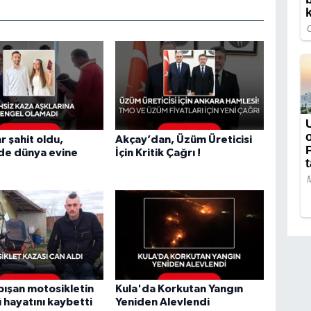
r şahit oldu,
Akçay’dan, Üzüm Üreticisi
de dünya evine
İçin Kritik Çağrı !
rpışan motosikletin
Kula'da Korkutan Yangın
 hayatını kaybetti
Yeniden Alevlendi