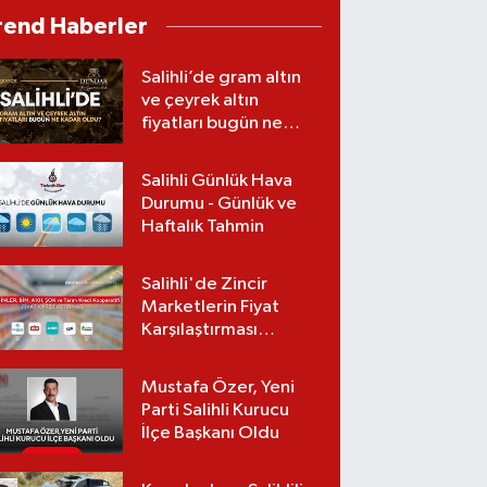
Gerçekleştirildi
rend Haberler
Salihli’de gram altın
ve çeyrek altın
fiyatları bugün ne
kadar oldu?
(07.08.2026)
Salihli Günlük Hava
Durumu - Günlük ve
Haftalık Tahmin
Salihli'de Zincir
Marketlerin Fiyat
Karşılaştırması
(Güncel Liste)
Mustafa Özer, Yeni
Parti Salihli Kurucu
İlçe Başkanı Oldu