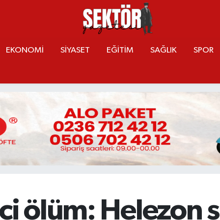
EKONOMİ
SİYASET
EĞİTİM
SAĞLIK
SPOR
ci ölüm: Helezon 