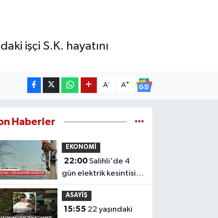
ki işçi S.K. hayatını
-
+
A
A
on Haberler
EKONOMİ
22:00
Salihli'de 4
gün elektrik kesintisi!
Mahalleniz listede mi?
ASAYİŞ
15:55
22 yaşındaki