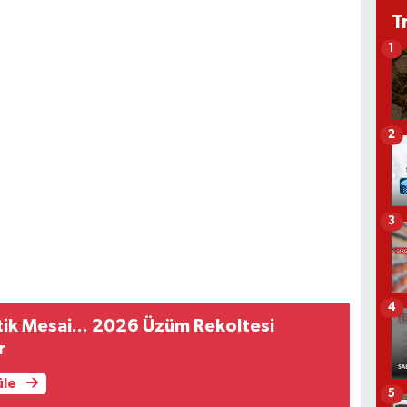
T
1
2
3
4
tik Mesai... 2026 Üzüm Rekoltesi
r
üle
5