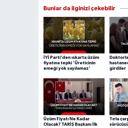
Bunlar da ilginizi çekebilir
İYİ Parti’den ıskarta üzüm
Doktorla
fiyatına tepki 'Üreticinin
hastane
emeği yok sayılamaz'
girdiler
Üzüm Fiyatı Ne Kadar
Tırla ça
Olacak? TARİŞ Başkanı İlk
sürücüsü