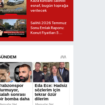
Kaza kurbanı Salihlili
esnaf, bugün toprağa
verilecek
Salihli 2026 Temmuz
Sonu Emlak Raporu:
Konut Fiyatları 5
Milyon TL’yi Geçti,
Yatırımcıların Gözü Bu
Mahallelerde