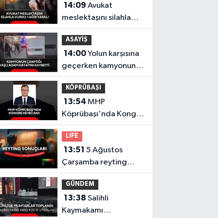
14:09
Avukat
Çelebi ve OnTalent
meslektaşını silahla
Menajerlik hakkında
vurdu: 1 ağır yaralı
suç duyurusu
ASAYİŞ
14:00
Yolun karşısına
geçerken kamyonun
çarptığı yaşlı adam
KÖPRÜBAŞI
hayatını kaybetti
13:54
MHP
Köprübaşı'nda Kongre
Heyecanı!
LIFE
13:51
5 Ağustos
Çarşamba reyting
sonuçları açıklandı!
GÜNDEM
Doğanın Kanunu,
13:38
Salihli
Masterchef Türkiye,
Kaymakamı
Var Mısın Yok Musun