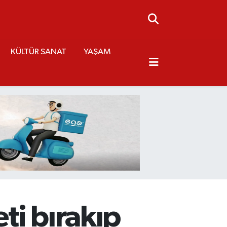
KÜLTÜR SANAT
YAŞAM
ti bırakıp