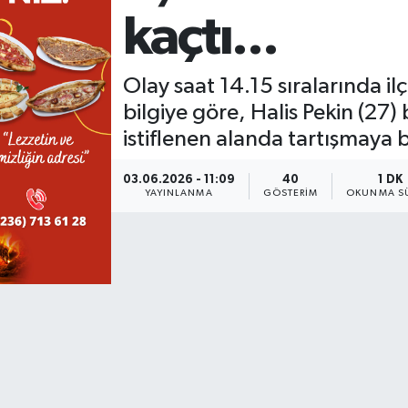
kaçtı...
KÜLTÜR SANAT
SARIGÖL
KÖPRÜBAŞI
EKONOMİ
YAŞAM
SARUHANLI
KULA
EĞİTİM
Olay saat 14.15 sıralarında 
bilgiye göre, Halis Pekin (27)
LIFE
SELENDİ
SALİHLİ
KÜLTÜR SANAT
istiflenen alanda tartışmaya b
KIRKAĞAÇ
SARIGÖL
SPOR
03.06.2026 - 11:09
40
1 DK
YAYINLANMA
GÖSTERIM
OKUNMA SÜ
DEMİRCİ
SARUHANLI
YAŞAM
GÖLMARMARA
ŞEHZADELER
LIFE
GÖRDES
SELENDİ
BİLİM VE TEKNOLOJİ
KÖPRÜBAŞI
SOMA
YAZARLAR
SOMA
TURGUTLU
MANİSA'NIN YÖRESEL LEZZETLERİ