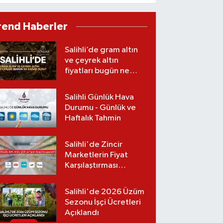
Güldoğan'dan
muhtarlara kritik
rend Haberler
orman yangını uyarısı
Salihli’de gram altın
ve çeyrek altın
fiyatları bugün ne
kadar oldu?
(06.08.2026)
Salihli Günlük Hava
Durumu - Günlük ve
Haftalık Tahmin
Salihli'de Zincir
Marketlerin Fiyat
Karşılaştırması
(Güncel Liste)
Salihli'de 2026 Üzüm
Sezonu İşçi Ücretleri
Açıklandı