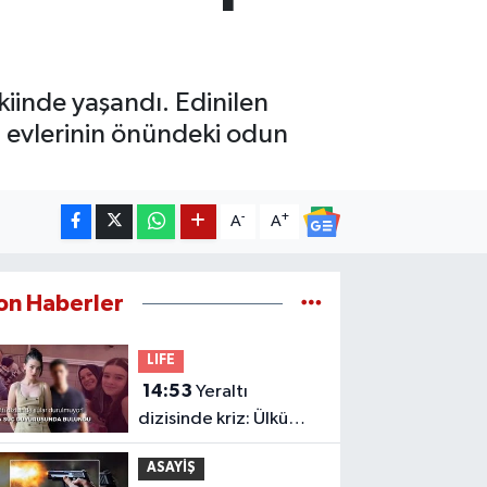
iinde yaşandı. Edinilen
6) evlerinin önündeki odun
-
+
A
A
on Haberler
LIFE
14:53
Yeraltı
dizisinde kriz: Ülkü
Hilal Çiftçi'nin
ASAYİŞ
babasından Hakan