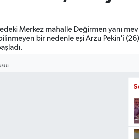
ilçedeki Merkez mahalle Değirmen yanı mevk
 bilinmeyen bir nedenle eşi Arzu Pekin'i (2
aşladı.
RESI
S