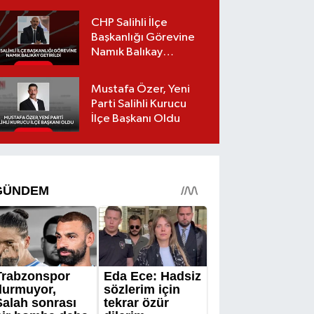
CHP Salihli İlçe
Başkanlığı Görevine
Namık Balıkay
Getirildi
Mustafa Özer, Yeni
Parti Salihli Kurucu
İlçe Başkanı Oldu