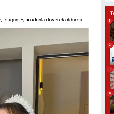
T
işi bugün eşini odunla döverek öldürdü.
1
2
3
4