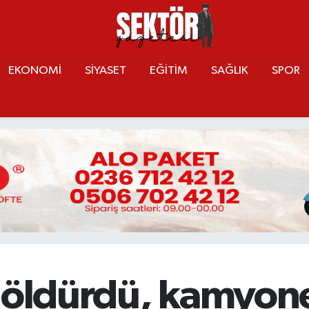
EKONOMİ
SİYASET
EĞİTİM
SAĞLIK
SPOR
 öldürdü, kamyone