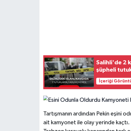
Salihli'de 2 
şüpheli tutu
İçeriği Görünt
Tartışmanın ardından Pekin eşini o
ait kamyonet ile olay yerinde kaçtı