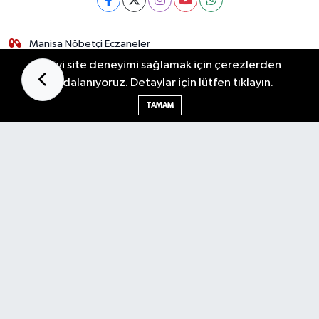
Manisa Nöbetçi Eczaneler
Manisa Hava Durumu
En iyi site deneyimi sağlamak için çerezlerden
Manisa Namaz Vakitleri
faydalanıyoruz. Detaylar için lütfen tıklayın.
Manisa Trafik Yoğunluk Haritası
Puan Durumu ve Fikstür
TAMAM
Tüm Manşetler
Son Dakika Haberleri
Haber Arşivi
Hakkımızda
Künye
Gizlilik Sözleşmesi
İletişim
Salihli Post Haber
Manisa Post Haber
RSS
Copyright © 2026. Her hakkı saklıdır.