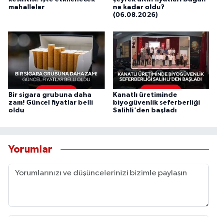
mahalleler
ne kadar oldu?
(06.08.2026)
Bir sigara grubuna daha
Kanatlı üretiminde
zam! Güncel fiyatlar belli
biyogüvenlik seferberliği
oldu
Salihli'den başladı
Yorumlar