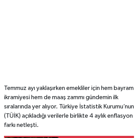
YUNUSEMRE
MANİSA'YI KEŞFET
TÜRKİYE'DE TREND HABERLER
ÖZEL HABER
Temmuz ayı yaklaşırken emekliler için hem bayram
ikramiyesi hem de maaş zammı gündemin ilk
sıralarında yer alıyor. Türkiye İstatistik Kurumu’nun
(TÜİK) açıkladığı verilerle birlikte 4 aylık enflasyon
farkı netleşti.