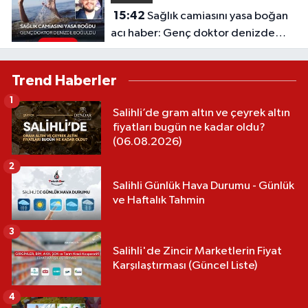
15:42
Sağlık camiasını yasa boğan
acı haber: Genç doktor denizde
boğuldu
Trend Haberler
1
Salihli’de gram altın ve çeyrek altın
fiyatları bugün ne kadar oldu?
(06.08.2026)
2
Salihli Günlük Hava Durumu - Günlük
ve Haftalık Tahmin
3
Salihli'de Zincir Marketlerin Fiyat
Karşılaştırması (Güncel Liste)
4