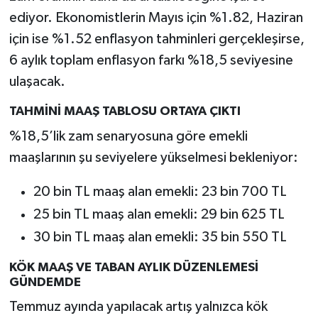
ediyor. Ekonomistlerin Mayıs için %1.82, Haziran
için ise %1.52 enflasyon tahminleri gerçekleşirse,
6 aylık toplam enflasyon farkı %18,5 seviyesine
ulaşacak.
TAHMİNİ MAAŞ TABLOSU ORTAYA ÇIKTI
%18,5’lik zam senaryosuna göre emekli
maaşlarının şu seviyelere yükselmesi bekleniyor:
20 bin TL maaş alan emekli: 23 bin 700 TL
25 bin TL maaş alan emekli: 29 bin 625 TL
30 bin TL maaş alan emekli: 35 bin 550 TL
KÖK MAAŞ VE TABAN AYLIK DÜZENLEMESİ
GÜNDEMDE
Temmuz ayında yapılacak artış yalnızca kök