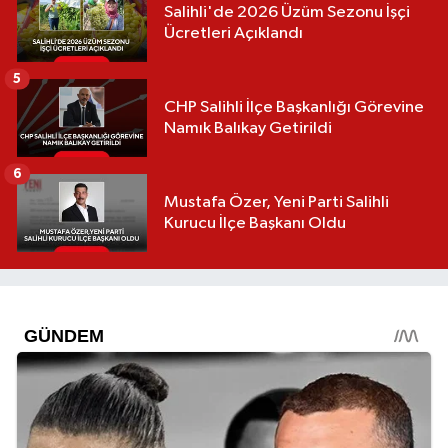
Salihli'de 2026 Üzüm Sezonu İşçi
Ücretleri Açıklandı
5
CHP Salihli İlçe Başkanlığı Görevine
Namık Balıkay Getirildi
6
Mustafa Özer, Yeni Parti Salihli
Kurucu İlçe Başkanı Oldu