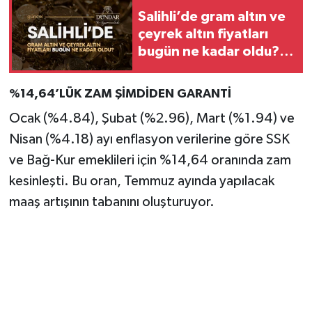
Salihli’de gram altın ve
çeyrek altın fiyatları
bugün ne kadar oldu?
(06.08.2026)
%14,64’LÜK ZAM ŞİMDİDEN GARANTİ
Ocak (%4.84), Şubat (%2.96), Mart (%1.94) ve
Nisan (%4.18) ayı enflasyon verilerine göre SSK
ve Bağ-Kur emeklileri için %14,64 oranında zam
kesinleşti. Bu oran, Temmuz ayında yapılacak
maaş artışının tabanını oluşturuyor.