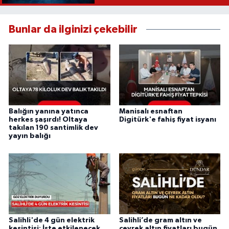
Bunlar da ilginizi çekebilir
Balığın yanına yatınca
Manisalı esnaftan
herkes şaşırdı! Oltaya
Digitürk'e fahiş fiyat isyanı
takılan 190 santimlik dev
yayın balığı
Salihli'de 4 gün elektrik
Salihli’de gram altın ve
kesintisi: İşte etkilenecek
çeyrek altın fiyatları bugün