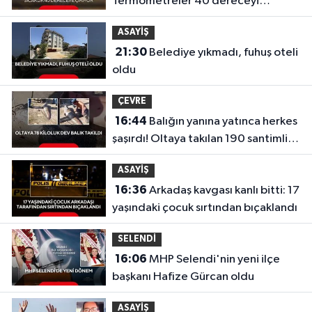
Termometreler 40 dereceyi
gösterecek
ASAYİŞ
21:30
Belediye yıkmadı, fuhuş oteli
oldu
ÇEVRE
16:44
Balığın yanına yatınca herkes
şaşırdı! Oltaya takılan 190 santimlik
dev yayın balığı
ASAYİŞ
16:36
Arkadaş kavgası kanlı bitti: 17
yaşındaki çocuk sırtından bıçaklandı
SELENDİ
16:06
MHP Selendi'nin yeni ilçe
başkanı Hafize Gürcan oldu
ASAYİŞ