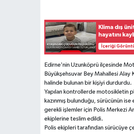
Klima dış ün
hayatını kayb
İçeriği Görünt
Edirne'nin Uzunköprü ilçesinde Motos
Büyükşehsuvar Bey Mahallesi Alay K
halinde bulunan bir kişiyi durdurdu.
Yapılan kontrollerde motosikletin p
kazınmış bulunduğu, sürücünün ise ehl
gerekli işlemler için Polis Merkezi A
ekiplerine teslim edildi.
Polis ekipleri tarafından sürücüye çeş