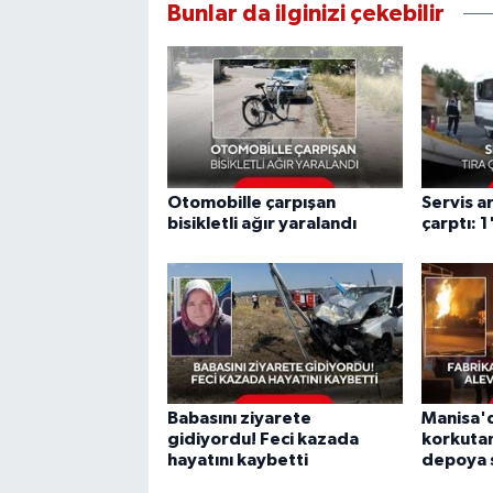
Bunlar da ilginizi çekebilir
Otomobille çarpışan
Servis a
bisikletli ağır yaralandı
çarptı: 1
Babasını ziyarete
Manisa'
gidiyordu! Feci kazada
korkutan
hayatını kaybetti
depoya s