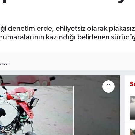
diği denetimlerde, ehliyetsiz olarak plakası
 numaralarının kazındığı belirlenen sürücüy
RESI
S