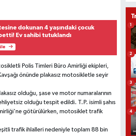
T
1
itesine dokunan 4 yaşındaki çocuk
etti! Ev sahibi tutuklandı
üle
2
ikletli Polis Timleri Büro Amirliği ekipleri,
avşağı önünde plakasız motosikletle seyir
3
lakasız olduğu, şase ve motor numaralarının
iyetsiz olduğu tespit edildi. T.P. isimli şahıs
mirliği'ne götürülürken, motosiklet trafik
4
itli trafik ihlalleri nedeniyle toplam 88 bin