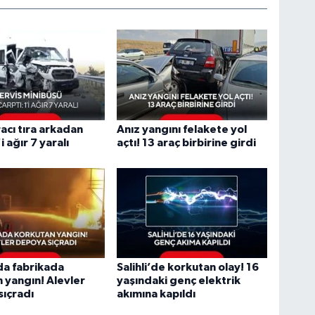
racı tıra arkadan
Anız yangını felakete yol
'i ağır 7 yaralı
açtı! 13 araç birbirine girdi
da fabrikada
Salihli’de korkutan olay! 16
 yangın! Alevler
yaşındaki genç elektrik
ıçradı
akımına kapıldı