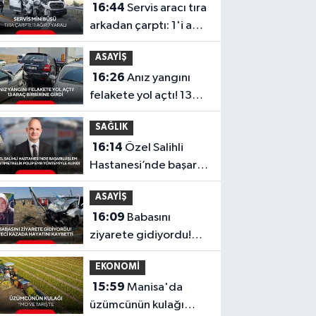
16:44
Servis aracı tıra
arkadan çarptı: 1'i ağır
7 yaralı
ASAYİŞ
16:26
Anız yangını
felakete yol açtı! 13
araç birbirine girdi
SAĞLIK
16:14
Özel Salihli
Hastanesi’nde başarılı
işlem: 3 santimetrelik
ASAYİŞ
polip EMR yöntemiyle
16:09
Babasını
alındı
ziyarete gidiyordu!
Feci kazada hayatını
EKONOMİ
kaybetti
15:59
Manisa'da
üzümcünün kulağı