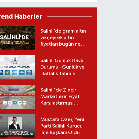
TMO ve TARİŞ’te
rend Haberler
Salihli’de gram altın
ve çeyrek altın
fiyatları bugün ne
kadar oldu?
(08.08.2026)
Salihli Günlük Hava
Durumu - Günlük ve
Haftalık Tahmin
Salihli'de Zincir
Marketlerin Fiyat
Karşılaştırması
(Güncel Liste)
Mustafa Özer, Yeni
Parti Salihli Kurucu
İlçe Başkanı Oldu