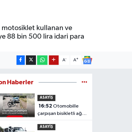
z motosiklet kullanan ve
e 88 bin 500 lira idari para
-
+
A
A
on Haberler
ASAYİŞ
16:52
Otomobille
çarpışan bisikletli ağır
yaralandı
ASAYİŞ