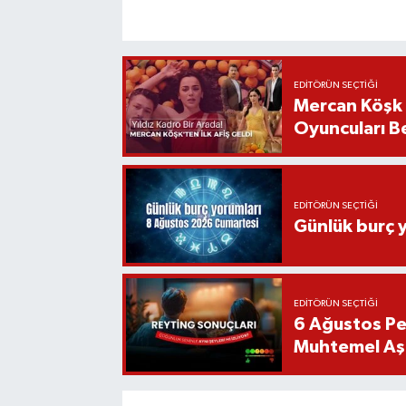
EDITÖRÜN SEÇTIĞI
Mercan Köşk D
Oyuncuları Be
EDITÖRÜN SEÇTIĞI
Günlük burç 
EDITÖRÜN SEÇTIĞI
6 Ağustos Pe
Muhtemel Aşk