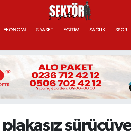
EKONOMİ
SİYASET
EĞİTİM
SAĞLIK
SPOR
e plakasız sürücüy