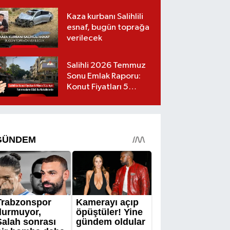
Kaza kurbanı Salihlili
esnaf, bugün toprağa
verilecek
Salihli 2026 Temmuz
Sonu Emlak Raporu:
Konut Fiyatları 5
Milyon TL’yi Geçti,
Yatırımcıların Gözü Bu
Mahallelerde