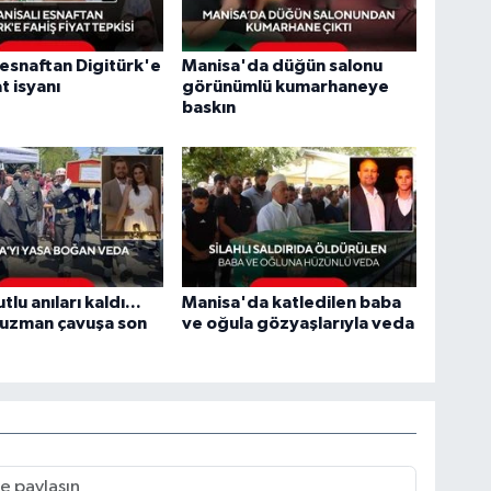
 esnaftan Digitürk'e
Manisa'da düğün salonu
at isyanı
görünümlü kumarhaneye
baskın
tlu anıları kaldı...
Manisa'da katledilen baba
 uzman çavuşa son
ve oğula gözyaşlarıyla veda