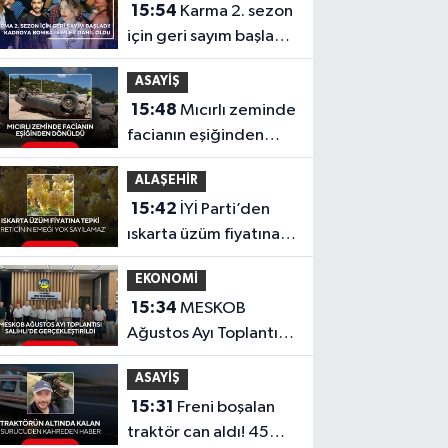
15:54
Karma 2. sezon
için geri sayım başladı!
Kadroya bomba
ASAYİŞ
isimler dahil oldu
15:48
Mıcırlı zeminde
facianın eşiğinden
dönüldü
ALAŞEHİR
15:42
İYİ Parti’den
ıskarta üzüm fiyatına
tepki 'Üreticinin
EKONOMİ
emeği yok sayılamaz'
15:34
MESKOB
Ağustos Ayı Toplantısı
Salihli’de
ASAYİŞ
Gerçekleştirildi
15:31
Freni boşalan
traktör can aldı! 45