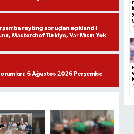
rşamba reyting sonuçları açıklandı!
nu, Masterchef Türkiye, Var Mısın Yok
yorumları: 6 Ağustos 2026 Perşembe