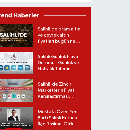
yaşındaki sürücü
kurtarılamadı
rend Haberler
Salihli’de gram altın
ve çeyrek altın
fiyatları bugün ne
kadar oldu?
(07.08.2026)
Salihli Günlük Hava
Durumu - Günlük ve
Haftalık Tahmin
Salihli'de Zincir
Marketlerin Fiyat
Karşılaştırması
(Güncel Liste)
Mustafa Özer, Yeni
Parti Salihli Kurucu
İlçe Başkanı Oldu