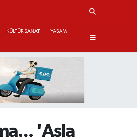
KÜLTÜR SANAT
YAŞAM
a... 'Asla