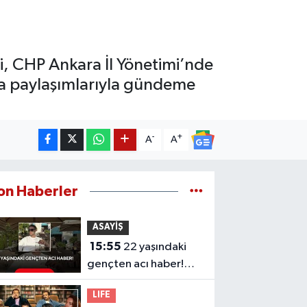
i, CHP Ankara İl Yönetimi’nde
dya paylaşımlarıyla gündeme
-
+
A
A
on Haberler
ASAYİŞ
15:55
22 yaşındaki
gençten acı haber!
Yeni aldığı motosiklet
LIFE
sonu oldu