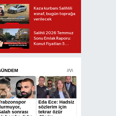
Kaza kurbanı Salihlili
esnaf, bugün toprağa
verilecek
Salihli 2026 Temmuz
Sonu Emlak Raporu:
Konut Fiyatları 5
Milyon TL’yi Geçti,
Yatırımcıların Gözü Bu
Mahallelerde