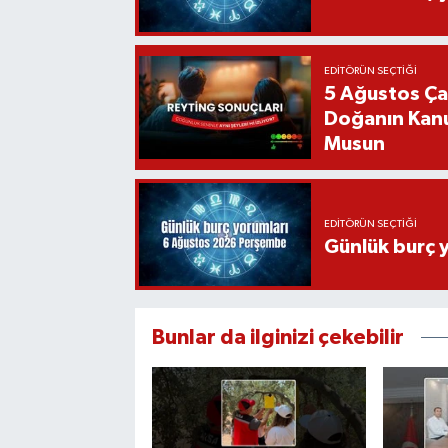
EDITÖRÜN SEÇTIĞI
5 Ağustos Ça
Doğanın Kanu
Musun
EDITÖRÜN SEÇTIĞI
Günlük burç 
Bunlar da ilginizi çekebilir