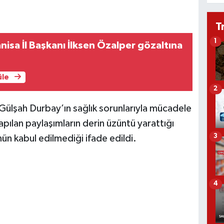
T
1
anisa İl Başkanı İlksen Özalper gözaltına
üle
2
 Gülşah Durbay’ın sağlık sorunlarıyla mücadele
pılan paylaşımların derin üzüntü yarattığı
3
nün kabul edilmediği ifade edildi.
4