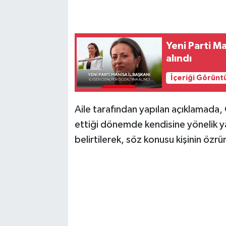
Yeni Parti M
alındı
İçeriği Görünt
Aile tarafından yapılan açıklamada,
ettiği dönemde kendisine yönelik ya
belirtilerek, söz konusu kişinin özrü