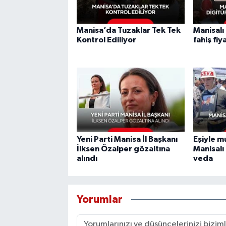
Manisa’da Tuzaklar Tek Tek
Manisalı
Kontrol Ediliyor
fahiş fiy
Yeni Parti Manisa İl Başkanı
Eşiyle mu
İlksen Özalper gözaltına
Manisalı
alındı
veda
Yorumlar