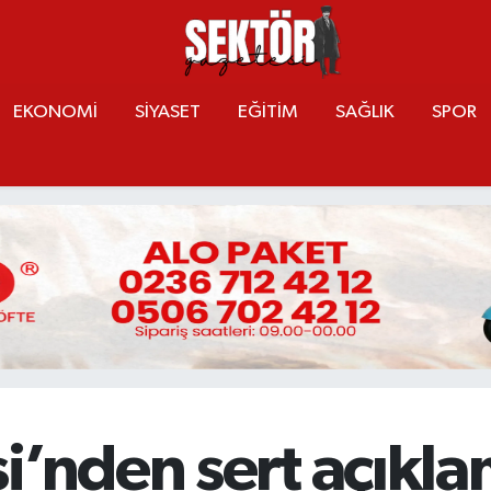
EKONOMİ
SİYASET
EĞİTİM
SAĞLIK
SPOR
i’nden sert açıklam