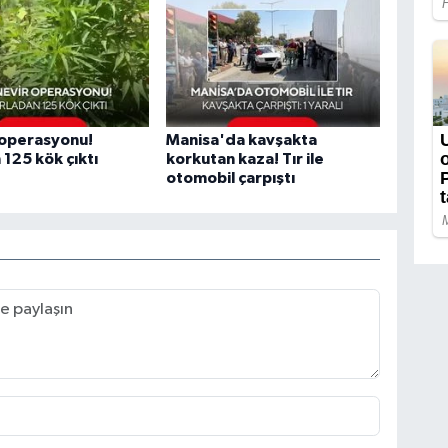
 operasyonu!
Manisa'da kavşakta
 125 kök çıktı
korkutan kaza! Tır ile
otomobil çarpıştı