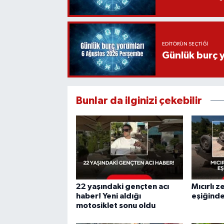
EDITÖRÜN SEÇTIĞI
Günlük burç 
Bunlar da ilginizi çekebilir
22 yaşındaki gençten acı
Mıcırlı 
haber! Yeni aldığı
eşiğind
motosiklet sonu oldu