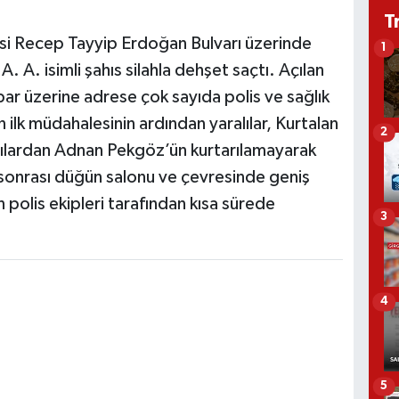
T
çesi Recep Tayyip Erdoğan Bulvarı üzerinde
1
 A. isimli şahıs silahla dehşet saçtı. Açılan
hbar üzerine adrese çok sayıda polis ve sağlık
in ilk müdahalesinin ardından yaralılar, Kurtalan
2
alılardan Adnan Pekgöz’ün kurtarılamayarak
y sonrası düğün salonu ve çevresinde geniş
n polis ekipleri tarafından kısa sürede
3
4
5