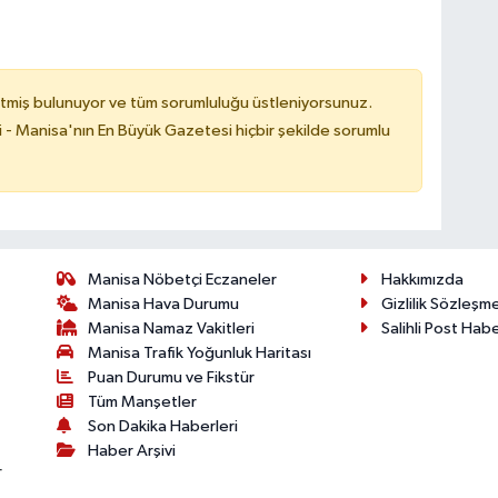
tmiş bulunuyor ve tüm sorumluluğu üstleniyorsunuz.
i - Manisa'nın En Büyük Gazetesi hiçbir şekilde sorumlu
Manisa Nöbetçi Eczaneler
Hakkımızda
Manisa Hava Durumu
Gizlilik Sözleşm
Manisa Namaz Vakitleri
Salihli Post Hab
Manisa Trafik Yoğunluk Haritası
Puan Durumu ve Fikstür
Tüm Manşetler
Son Dakika Haberleri
Haber Arşivi
r