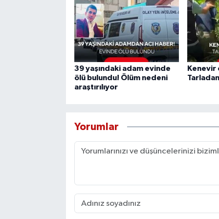
39 yaşındaki adam evinde
Kenevir
ölü bulundu! Ölüm nedeni
Tarladan
araştırılıyor
Yorumlar