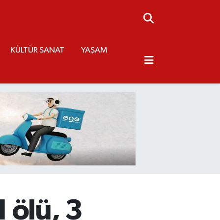
KÜLTÜR SANAT
YAŞAM
1 ölü, 3