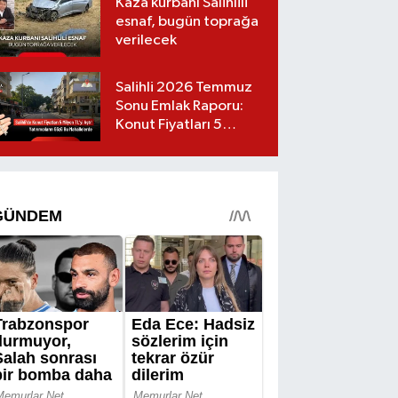
Kaza kurbanı Salihlili
esnaf, bugün toprağa
verilecek
Salihli 2026 Temmuz
Sonu Emlak Raporu:
Konut Fiyatları 5
Milyon TL’yi Geçti,
Yatırımcıların Gözü Bu
Mahallelerde