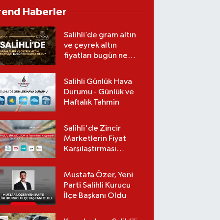
Gerçekleştirildi
rend Haberler
Salihli’de gram altın
ve çeyrek altın
fiyatları bugün ne
kadar oldu?
(07.08.2026)
Salihli Günlük Hava
Durumu - Günlük ve
Haftalık Tahmin
Salihli'de Zincir
Marketlerin Fiyat
Karşılaştırması
(Güncel Liste)
Mustafa Özer, Yeni
Parti Salihli Kurucu
İlçe Başkanı Oldu