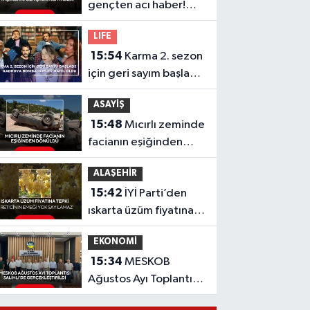
gençten acı haber!
Yeni aldığı motosiklet
LIFE
sonu oldu
15:54
Karma 2. sezon
için geri sayım başladı!
Kadroya bomba
ASAYİŞ
isimler dahil oldu
15:48
Mıcırlı zeminde
facianın eşiğinden
dönüldü
ALAŞEHİR
15:42
İYİ Parti’den
ıskarta üzüm fiyatına
tepki 'Üreticinin
EKONOMİ
emeği yok sayılamaz'
15:34
MESKOB
Ağustos Ayı Toplantısı
Salihli’de