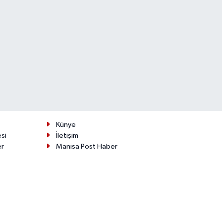
Künye
esi
İletişim
er
Manisa Post Haber