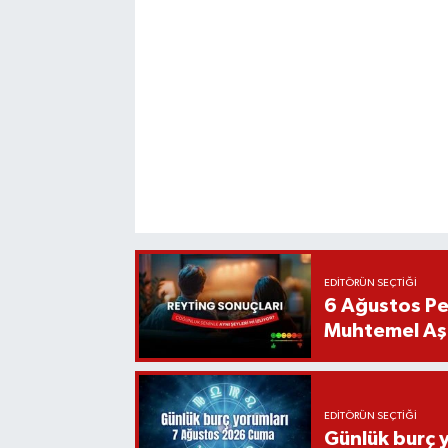
EDITÖRÜN SEÇTIĞI
6 Ağustos Pe
Muhtemel Aşk
EDITÖRÜN SEÇTIĞI
Günlük burç 