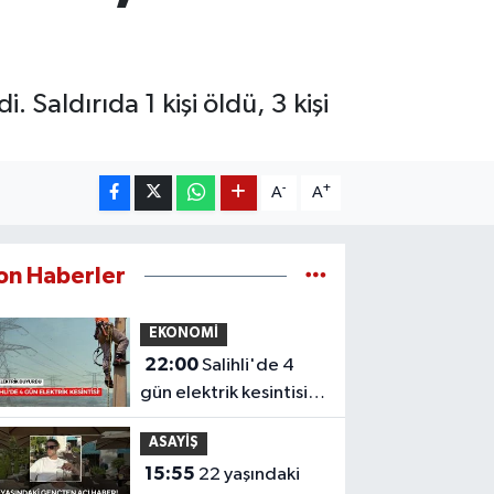
 Saldırıda 1 kişi öldü, 3 kişi
-
+
A
A
on Haberler
EKONOMİ
22:00
Salihli'de 4
gün elektrik kesintisi!
Mahalleniz listede mi?
ASAYİŞ
15:55
22 yaşındaki