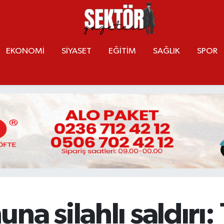
EKONOMİ
SİYASET
EĞİTİM
SAĞLIK
SPOR
a silahlı saldırı: 