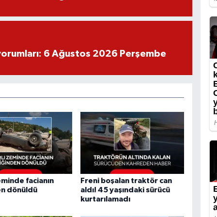
yorumları: 6 Ağustos 2026 Perşembe
zeminde facianın
Freni boşalan traktör can
en dönüldü
aldı! 45 yaşındaki sürücü
kurtarılamadı