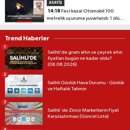
ASAYİŞ
14:18
Feci kaza! Otomobil 100
metrelik uçuruma yuvarlandı: 1 ölü, 2
yaralı
Trend Haberler
1
Salihli’de gram altın ve çeyrek altın
fiyatları bugün ne kadar oldu?
(08.08.2026)
2
Salihli Günlük Hava Durumu - Günlük
ve Haftalık Tahmin
3
Salihli'de Zincir Marketlerin Fiyat
Karşılaştırması (Güncel Liste)
4