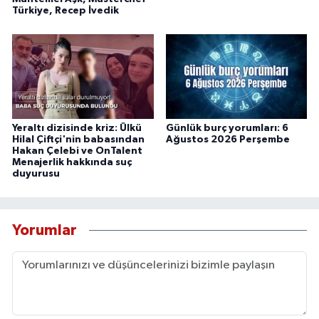
Türkiye, Recep İvedik
Yeraltı dizisinde kriz: Ülkü
Günlük burç yorumları: 6
Hilal Çiftçi'nin babasından
Ağustos 2026 Perşembe
Hakan Çelebi ve OnTalent
Menajerlik hakkında suç
duyurusu
Yorumlar