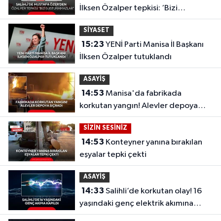
İlksen Özalper tepkisi: ‘Bizi
Susturamazlar’
SİYASET
15:23
YENİ Parti Manisa İl Başkanı
İlksen Özalper tutuklandı
ASAYİŞ
14:53
Manisa'da fabrikada
korkutan yangın! Alevler depoya
sıçradı
SİZİN SESİNİZ
14:53
Konteyner yanına bırakılan
eşyalar tepki çekti
ASAYİŞ
14:33
Salihli’de korkutan olay! 16
yaşındaki genç elektrik akımına
kapıldı