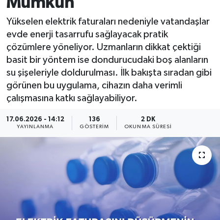
Mümkün
KÜLTÜR SANAT
SARIGÖL
KÖPRÜBAŞI
EKONOMİ
Yükselen elektrik faturaları nedeniyle vatandaşlar
evde enerji tasarrufu sağlayacak pratik
YAŞAM
SARUHANLI
KULA
EĞİTİM
çözümlere yöneliyor. Uzmanların dikkat çektiği
basit bir yöntem ise dondurucudaki boş alanların
LIFE
SELENDİ
SALİHLİ
KÜLTÜR SANAT
su şişeleriyle doldurulması. İlk bakışta sıradan gibi
görünen bu uygulama, cihazın daha verimli
KIRKAĞAÇ
SARIGÖL
SPOR
çalışmasına katkı sağlayabiliyor.
DEMİRCİ
SARUHANLI
YAŞAM
17.06.2026 - 14:12
136
2 DK
YAYINLANMA
GÖSTERIM
OKUNMA SÜRESI
GÖLMARMARA
ŞEHZADELER
LIFE
GÖRDES
SELENDİ
BİLİM VE TEKNOLOJİ
KÖPRÜBAŞI
SOMA
YAZARLAR
SOMA
TURGUTLU
MANİSA'NIN YÖRESEL LEZZETLERİ