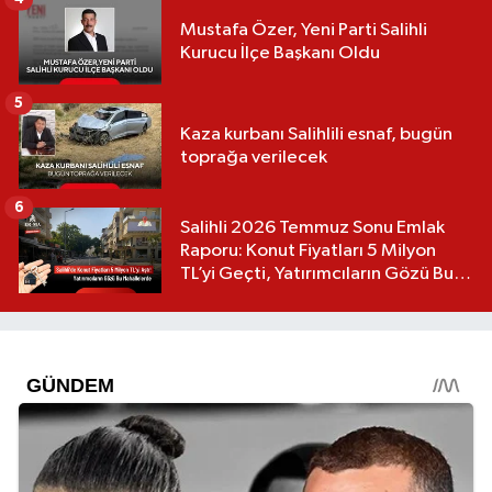
Mustafa Özer, Yeni Parti Salihli
Kurucu İlçe Başkanı Oldu
5
Kaza kurbanı Salihlili esnaf, bugün
toprağa verilecek
6
Salihli 2026 Temmuz Sonu Emlak
Raporu: Konut Fiyatları 5 Milyon
TL’yi Geçti, Yatırımcıların Gözü Bu
Mahallelerde