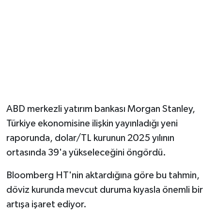
YUNUSEMRE
MANİSA'YI KEŞFET
TÜRKİYE'DE TREND HABERLER
ÖZEL HABER
ABD merkezli yatırım bankası Morgan Stanley,
Türkiye ekonomisine ilişkin yayınladığı yeni
raporunda, dolar/TL kurunun 2025 yılının
ortasında 39'a yükseleceğini öngördü.
Bloomberg HT'nin aktardığına göre bu tahmin,
döviz kurunda mevcut duruma kıyasla önemli bir
artışa işaret ediyor.