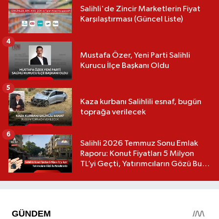
Salihli'de Zincir Marketlerin Fiyat
Karşılaştırması (Güncel Liste)
4
Mustafa Özer, Yeni Parti Salihli
Kurucu İlçe Başkanı Oldu
5
Kaza kurbanı Salihlili esnaf, bugün
toprağa verilecek
6
Salihli 2026 Temmuz Sonu Emlak
Raporu: Konut Fiyatları 5 Milyon
TL’yi Geçti, Yatırımcıların Gözü Bu
Mahallelerde