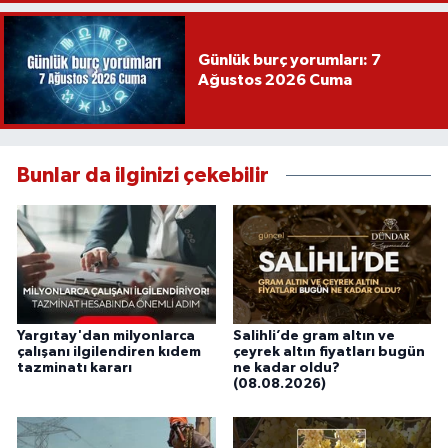
Günlük burç yorumları: 7
Ağustos 2026 Cuma
Bunlar da ilginizi çekebilir
Yargıtay'dan milyonlarca
Salihli’de gram altın ve
çalışanı ilgilendiren kıdem
çeyrek altın fiyatları bugün
tazminatı kararı
ne kadar oldu?
(08.08.2026)