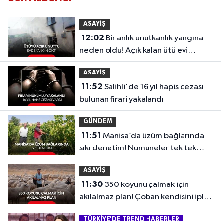
ASAYİŞ
12:02
Bir anlık unutkanlık yangına
neden oldu! Açık kalan ütü evi
dumana boğdu
ASAYİŞ
11:52
Salihli'de 16 yıl hapis cezası
bulunan firari yakalandı
GÜNDEM
11:51
Manisa’da üzüm bağlarında
sıkı denetim! Numuneler tek tek
alındı...
ASAYİŞ
11:30
350 koyunu çalmak için
akılalmaz plan! Çoban kendisini iple
bağlattı...
TÜRKİYE'DE TREND HABERLER