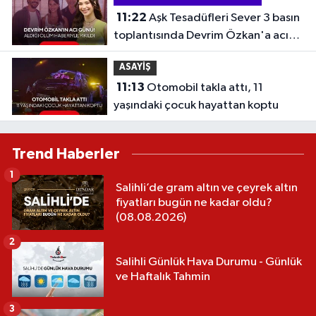
11:22
Aşk Tesadüfleri Sever 3 basın
toplantısında Devrim Özkan'a acı
haber
ASAYİŞ
11:13
Otomobil takla attı, 11
yaşındaki çocuk hayattan koptu
Trend Haberler
1
Salihli’de gram altın ve çeyrek altın
fiyatları bugün ne kadar oldu?
(08.08.2026)
2
Salihli Günlük Hava Durumu - Günlük
ve Haftalık Tahmin
3