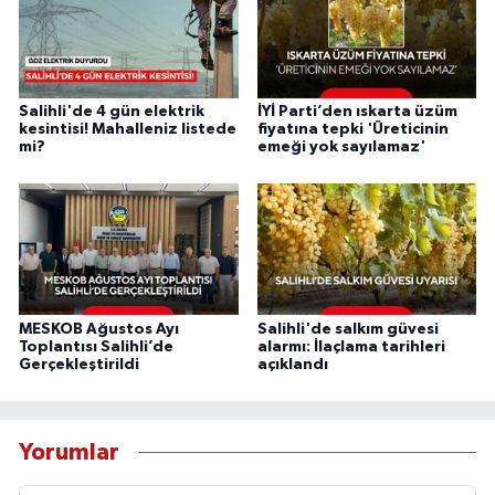
Salihli'de 4 gün elektrik
İYİ Parti’den ıskarta üzüm
kesintisi! Mahalleniz listede
fiyatına tepki 'Üreticinin
mi?
emeği yok sayılamaz'
MESKOB Ağustos Ayı
Salihli'de salkım güvesi
Toplantısı Salihli’de
alarmı: İlaçlama tarihleri
Gerçekleştirildi
açıklandı
Yorumlar