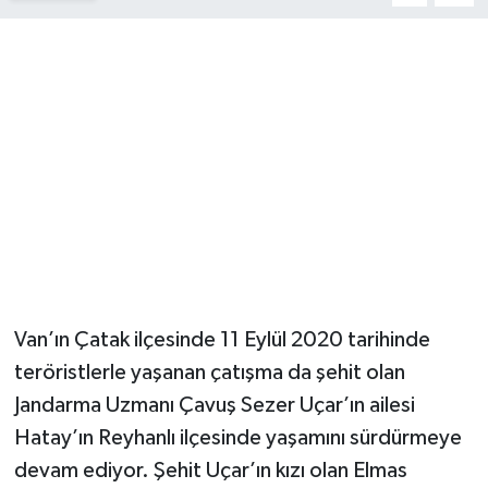
YUNUSEMRE
MANİSA'YI KEŞFET
TÜRKİYE'DE TREND HABERLER
ÖZEL HABER
Van’ın Çatak ilçesinde 11 Eylül 2020 tarihinde
teröristlerle yaşanan çatışma da şehit olan
Jandarma Uzmanı Çavuş Sezer Uçar’ın ailesi
Hatay’ın Reyhanlı ilçesinde yaşamını sürdürmeye
devam ediyor. Şehit Uçar’ın kızı olan Elmas