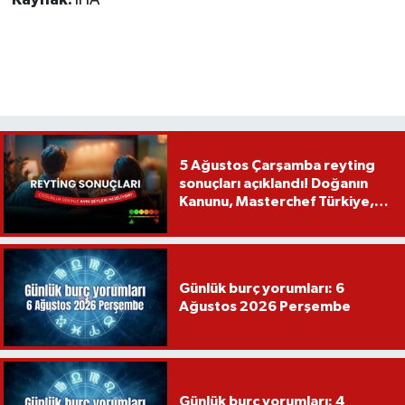
Kaynak:
İHA
5 Ağustos Çarşamba reyting
sonuçları açıklandı! Doğanın
Kanunu, Masterchef Türkiye,
Var Mısın Yok Musun
Günlük burç yorumları: 6
Ağustos 2026 Perşembe
Günlük burç yorumları: 4