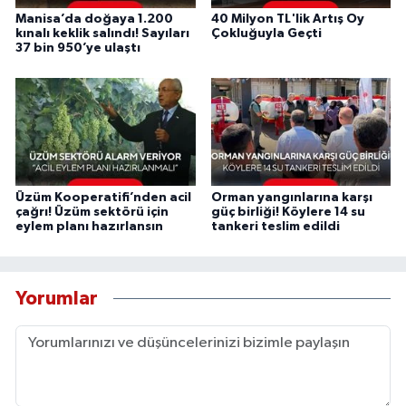
Manisa’da doğaya 1.200
40 Milyon TL'lik Artış Oy
kınalı keklik salındı! Sayıları
Çokluğuyla Geçti
37 bin 950’ye ulaştı
Üzüm Kooperatifi’nden acil
Orman yangınlarına karşı
çağrı! Üzüm sektörü için
güç birliği! Köylere 14 su
eylem planı hazırlansın
tankeri teslim edildi
Yorumlar