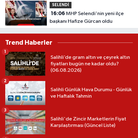
SELENDİ
16:06
MHP Selendi'nin yeni ilçe
başkanı Hafize Gürcan oldu
Trend Haberler
1
Salihli’de gram altın ve çeyrek altın
fiyatları bugün ne kadar oldu?
(06.08.2026)
2
Salihli Günlük Hava Durumu - Günlük
ve Haftalık Tahmin
3
Salihli'de Zincir Marketlerin Fiyat
Karşılaştırması (Güncel Liste)