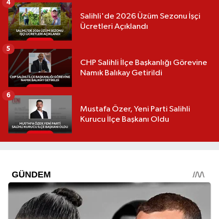
4
Salihli'de 2026 Üzüm Sezonu İşçi
Ücretleri Açıklandı
5
CHP Salihli İlçe Başkanlığı Görevine
Namık Balıkay Getirildi
6
Mustafa Özer, Yeni Parti Salihli
Kurucu İlçe Başkanı Oldu