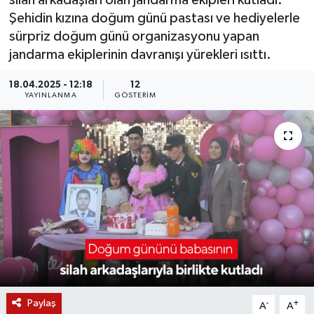
silah arkadaşları olan jandarma ekipleri kutladı.
Şehidin kızına doğum günü pastası ve hediyelerle
KÜLTÜR SANAT
SARIGÖL
KÖPRÜBAŞI
EKONOMİ
sürpriz doğum günü organizasyonu yapan
jandarma ekiplerinin davranışı yürekleri ısıttı.
YAŞAM
SARUHANLI
KULA
EĞİTİM
18.04.2025 - 12:18
12
LIFE
SELENDİ
SALİHLİ
KÜLTÜR SANAT
YAYINLANMA
GÖSTERIM
KIRKAĞAÇ
SARIGÖL
SPOR
DEMİRCİ
SARUHANLI
YAŞAM
GÖLMARMARA
ŞEHZADELER
LIFE
GÖRDES
SELENDİ
BİLİM VE TEKNOLOJİ
KÖPRÜBAŞI
SOMA
YAZARLAR
Paylaş
-
+
A
A
SOMA
TURGUTLU
MANİSA'NIN YÖRESEL LEZZETLERİ