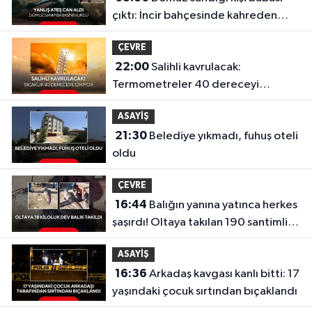
çıktı: İncir bahçesinde kahreden
facia
ÇEVRE
22:00
Salihli kavrulacak:
Termometreler 40 dereceyi
gösterecek
ASAYİŞ
21:30
Belediye yıkmadı, fuhuş oteli
oldu
ÇEVRE
16:44
Balığın yanına yatınca herkes
şaşırdı! Oltaya takılan 190 santimlik
dev yayın balığı
ASAYİŞ
16:36
Arkadaş kavgası kanlı bitti: 17
yaşındaki çocuk sırtından bıçaklandı