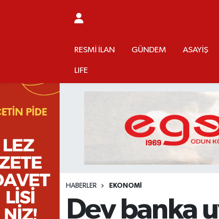
RESMİ İLAN
MANİSA
RESMİ İLAN
MANİSA
Manisa Nöbetçi Eczaneler
RESMİ İLAN
GÜNDEM
ASAYİŞ
GÜNDEM
TURGUTLU
MANİSA İLÇELERİ
AHMETLİ
Manisa Hava Durumu
LIFE
ASAYİŞ
AHMETLİ
AKHİSAR
ARAMIZDAN AYRILANLAR
Manisa Namaz Vakitleri
EKONOMİ
AKHİSAR
ALAŞEHİR
BİR ZAMANLAR SALİHLİ
Manisa Trafik Yoğunluk Haritası
SİYASET
ALAŞEHİR
DEMİRCİ
SİZİN SESİNİZ
Süper Lig Puan Durumu ve Fikstür
EĞİTİM
KULA
GÖLMARMARA
GÜNDEM
Tüm Manşetler
HABERLER
EKONOMİ
SAĞLIK
YUNUSEMRE
GÖRDES
ASAYİŞ
Son Dakika Haberleri
Dev banka uy
SPOR
ŞEHZADELER
KIRKAĞAÇ
SİYASET
Haber Arşivi