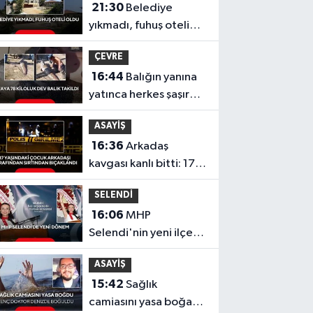
21:30
Belediye
yıkmadı, fuhuş oteli
oldu
ÇEVRE
16:44
Balığın yanına
yatınca herkes şaşırdı!
Oltaya takılan 190
ASAYİŞ
santimlik dev yayın
16:36
Arkadaş
balığı
kavgası kanlı bitti: 17
yaşındaki çocuk
SELENDİ
sırtından bıçaklandı
16:06
MHP
Selendi'nin yeni ilçe
başkanı Hafize Gürcan
ASAYİŞ
oldu
15:42
Sağlık
camiasını yasa boğan