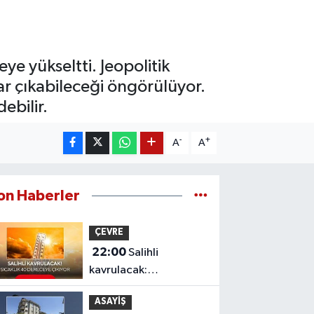
ye yükseltti. Jeopolitik
adar çıkabileceği öngörülüyor.
ebilir.
-
+
A
A
on Haberler
ÇEVRE
22:00
Salihli
kavrulacak:
Termometreler 40
ASAYİŞ
dereceyi gösterecek