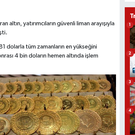
T
ran altın, yatırımcıların güvenli liman arayışıyla
1
ti.
381 dolarla tüm zamanların en yükseğini
2
nrası 4 bin doların hemen altında işlem
3
4