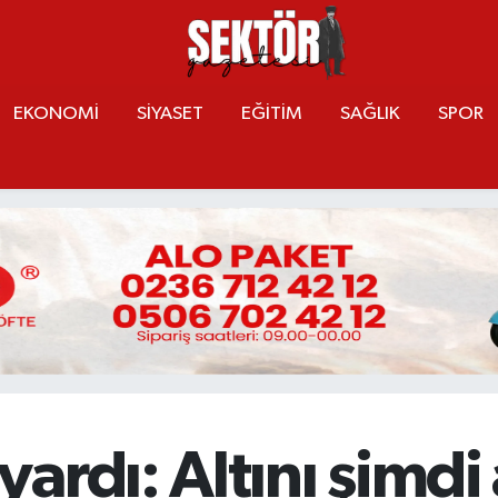
EKONOMİ
SİYASET
EĞİTİM
SAĞLIK
SPOR
ardı: Altını şimdi