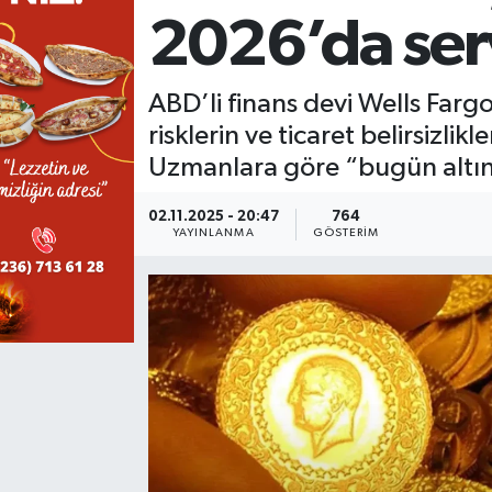
2026’da serv
KÜLTÜR SANAT
SARIGÖL
KÖPRÜBAŞI
EKONOMİ
YAŞAM
SARUHANLI
KULA
EĞİTİM
ABD’li finans devi Wells Fargo
risklerin ve ticaret belirsizli
LIFE
SELENDİ
SALİHLİ
KÜLTÜR SANAT
Uzmanlara göre “bugün altın a
KIRKAĞAÇ
SARIGÖL
SPOR
02.11.2025 - 20:47
764
YAYINLANMA
GÖSTERIM
DEMİRCİ
SARUHANLI
YAŞAM
GÖLMARMARA
ŞEHZADELER
LIFE
GÖRDES
SELENDİ
BİLİM VE TEKNOLOJİ
KÖPRÜBAŞI
SOMA
YAZARLAR
SOMA
TURGUTLU
MANİSA'NIN YÖRESEL LEZZETLERİ