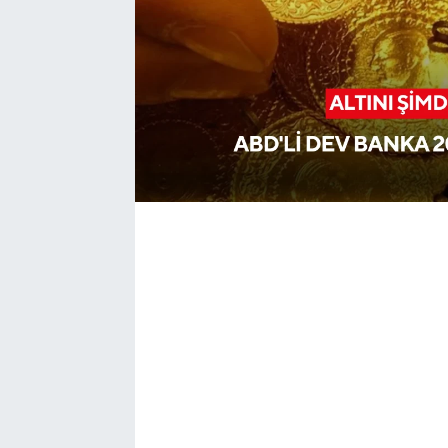
YUNUSEMRE
MANİSA'YI KEŞFET
TÜRKİYE'DE TREND HABERLER
ÖZEL HABER