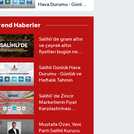
Hava Durumu - Günlük
ve Haftalık Tahmin
rend Haberler
Salihli’de gram altın
ve çeyrek altın
fiyatları bugün ne
kadar oldu?
(08.08.2026)
Salihli Günlük Hava
Durumu - Günlük ve
Haftalık Tahmin
Salihli'de Zincir
Marketlerin Fiyat
Karşılaştırması
(Güncel Liste)
Mustafa Özer, Yeni
Parti Salihli Kurucu