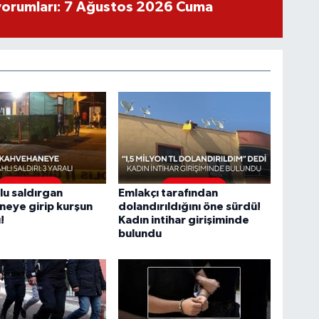
yorumları: 7 Ağustos 2026 Cuma
u saldırgan
Emlakçı tarafından
eye girip kurşun
dolandırıldığını öne sürdü!
!
Kadın intihar girişiminde
bulundu