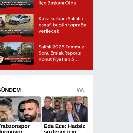
İlçe Başkanı Oldu
Kaza kurbanı Salihlili
esnaf, bugün toprağa
verilecek
Salihli 2026 Temmuz
Sonu Emlak Raporu:
Konut Fiyatları 5
Milyon TL’yi Geçti,
Yatırımcıların Gözü Bu
Mahallelerde