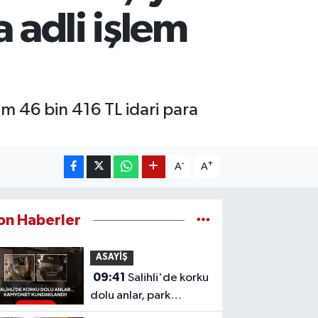
a adli işlem
 46 bin 416 TL idari para
-
+
A
A
on Haberler
ASAYİŞ
09:41
Salihli'de korku
dolu anlar, park
halindeki kamyonet