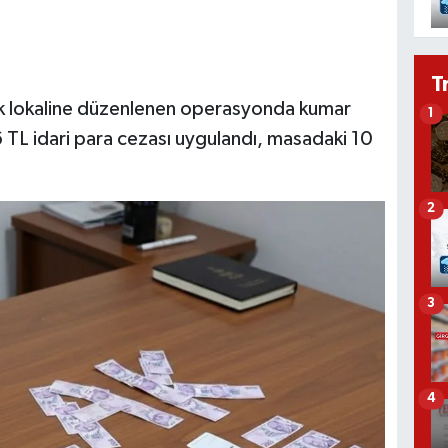
T
k lokaline düzenlenen operasyonda kumar
1
 TL idari para cezası uygulandı, masadaki 10
2
3
4