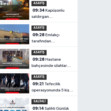
ASAYİŞ
kundaklandı!
09:34
Kapüşonlu
saldırgan
kahvehaneye girip
ASAYİŞ
kurşun yağdırdı!
09:28
Emlakçı
tarafından
dolandırıldığını öne
ASAYİŞ
sürdü! Kadın intihar
09:28
Hastane
girişiminde bulundu
bahçesinde silahlar
konuştu: 1’i çocuk 2
ASAYİŞ
yaralı
09:21
Tefecilik
operasyonunda 5 kişi
tutuklandı
SALİHLİ
09:14
Salihli Günlük