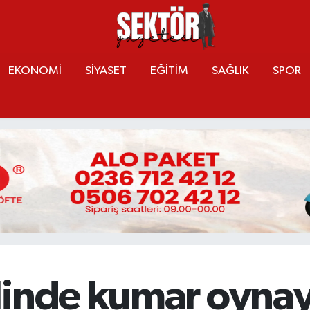
EKONOMİ
SİYASET
EĞİTİM
SAĞLIK
SPOR
linde kumar oynay