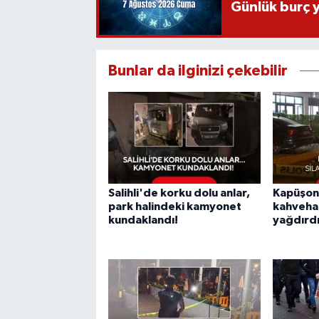
Günlük burç 
Bunlar da ilginizi çekebilir
Salihli'de korku dolu anlar,
Kapüşonl
park halindeki kamyonet
kahvehan
kundaklandı!
yağdırdı