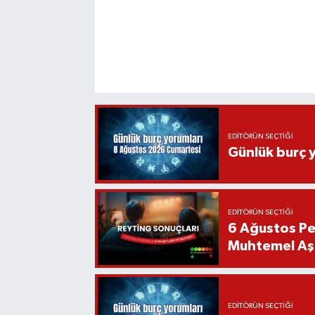
EDITÖRÜN SEÇTIĞI
Günlük burç 
EDITÖRÜN SEÇTIĞI
6 Ağustos Pe
Muhtemel Aşk
EDITÖRÜN SEÇTIĞI